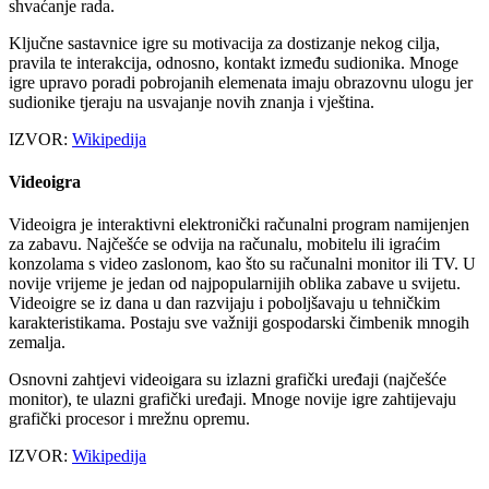
shvaćanje rada.
Ključne sastavnice igre su motivacija za dostizanje nekog cilja,
pravila te interakcija, odnosno, kontakt između sudionika. Mnoge
igre upravo poradi pobrojanih elemenata imaju obrazovnu ulogu jer
sudionike tjeraju na usvajanje novih znanja i vještina.
IZVOR:
Wikipedija
Videoigra
Videoigra je interaktivni elektronički računalni program namijenjen
za zabavu. Najčešće se odvija na računalu, mobitelu ili igraćim
konzolama s video zaslonom, kao što su računalni monitor ili TV. U
novije vrijeme je jedan od najpopularnijih oblika zabave u svijetu.
Videoigre se iz dana u dan razvijaju i poboljšavaju u tehničkim
karakteristikama. Postaju sve važniji gospodarski čimbenik mnogih
zemalja.
Osnovni zahtjevi videoigara su izlazni grafički uređaji (najčešće
monitor), te ulazni grafički uređaji. Mnoge novije igre zahtijevaju
grafički procesor i mrežnu opremu.
IZVOR:
Wikipedija