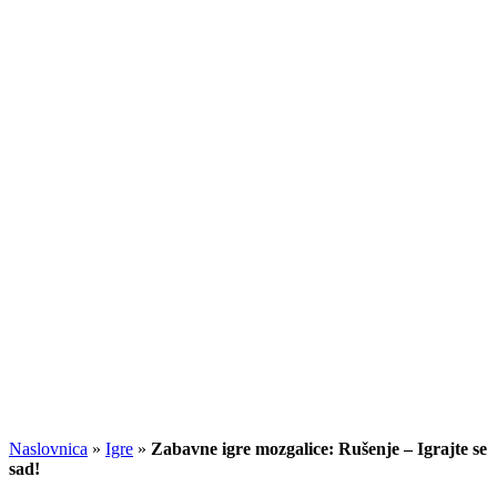
Naslovnica
»
Igre
»
Zabavne igre mozgalice: Rušenje – Igrajte se
sad!