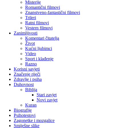
Misterije
Romantični filmovi
Znanstveno-fantastični filmovi
Trileri
Ratni filmovi
Vestern filmovi
Zanimljivosti
Komentari čitatelja
Život
Kućni ljubimci
Video
Sport i klađenje
Razno
Korisni savjeti
Značenje riječi
Zdravlje i psiha
Duhovnost
Biblija
Stari zavjet
Novi zavjet
Kuran
Biografije
Psihotestovi
Zagonetke i mozgalice
Smiješne slike