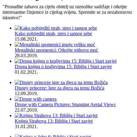
"Pronađite zabavu za cijelu obitelj uz raznolike sadržaje i otkrijte
interesantne činjenice iz cijelog svijeta. Spremite se za nezaboravno
iskustvo!"
Kako pobijediti strah, stres i samog sebe
15.08.2021.
Megalitski spomenici: Otkrijte njihovu moć
28.03.2019.
Druga knjiga o kraljevima 15: Biblija i Stari zavjet
01.02.2021.
Disney princeze: Igre za djecu na temu Božića
12.09.2019.
Drone with Camera Pictures: Stunning Aerial Views
22.07.2019.
Knjiga Sirahova 13: Biblija i Stari zavjet
31.01.2021.