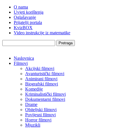
O nama
Uvjeti korištenja
Oglašavanje
Prijatelji portala
KvizBOX
Video instrukcije iz matematike
Pretraga
Naslovnica
Filmovi
Akcijski filmovi
Avanturistički filmovi
Animirani filmovi
Biografski filmovi
Komedije
Kriminalistički filmovi
Dokumentarni filmovi
Drame
Obiteljski filmovi
Povijesni filmovi
Horror filmovi
Mjuzikli