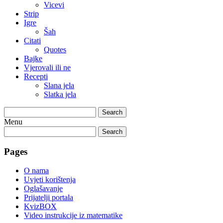
Vicevi
Strip
Igre
Šah
Citati
Quotes
Bajke
Vjerovali ili ne
Recepti
Slana jela
Slatka jela
Search
Menu
Search
Pages
O nama
Uvjeti korištenja
Oglašavanje
Prijatelji portala
KvizBOX
Video instrukcije iz matematike