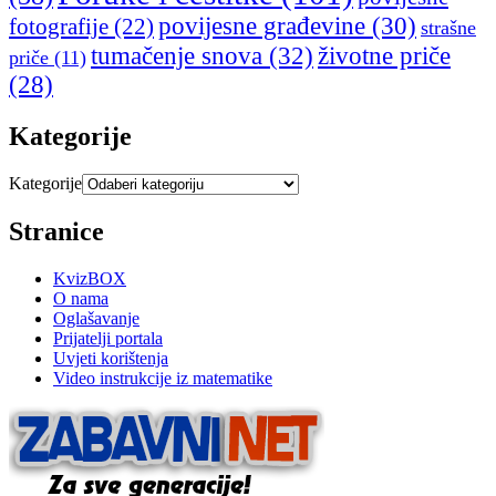
povijesne građevine
(30)
fotografije
(22)
strašne
tumačenje snova
(32)
životne priče
priče
(11)
(28)
Kategorije
Kategorije
Stranice
KvizBOX
O nama
Oglašavanje
Prijatelji portala
Uvjeti korištenja
Video instrukcije iz matematike