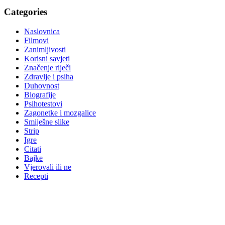
Categories
Naslovnica
Filmovi
Zanimljivosti
Korisni savjeti
Značenje riječi
Zdravlje i psiha
Duhovnost
Biografije
Psihotestovi
Zagonetke i mozgalice
Smiješne slike
Strip
Igre
Citati
Bajke
Vjerovali ili ne
Recepti