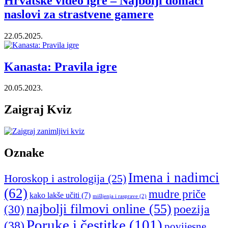
Hrvatske video igre – Najbolji domaći
naslovi za strastvene gamere
22.05.2025.
Kanasta: Pravila igre
20.05.2023.
Zaigraj Kviz
Oznake
Imena i nadimci
Horoskop i astrologija
(25)
(62)
mudre priče
kako lakše učiti
(7)
mišljenja i rasprave
(2)
najbolji filmovi online
(55)
poezija
(30)
Poruke i čestitke
(101)
(38)
povijesne