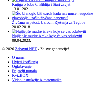
Knjiga o Jobu 6: Biblija i Stari zavjet
13.01.2021.
Živčana napetost: Uzroci i Rješenja za Tegobe
20.02.2018.
Najljepše mudre izreke koje će vas oduševiti
09.04.2023.
© 2026
Zabavni NET
- Za sve generacije!
O nama
Uvjeti korištenja
Oglašavanje
Prijatelji portala
KvizBOX
Video instrukcije iz matematike