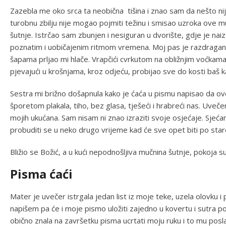
Zazebla me oko srca ta neobična tišina i znao sam da nešto nije
turobnu zbilju nije mogao pojmiti težinu i smisao uzroka ove m
šutnje. Istrčao sam zbunjen i nesiguran u dvorište, gdje je na
poznatim i uobičajenim ritmom vremena. Moj pas je razdragan
šapama prljao mi hlače. Vrapčići cvrkutom na obližnjim voćkama
pjevajući u krošnjama, kroz odjeću, probijao sve do kosti baš k
Sestra mi brižno došapnula kako je ćaća u pismu napisao da ov
šporetom plakala, tiho, bez glasa, tješeći i hrabreći nas. Uveče
mojih ukućana. Sam nisam ni znao izraziti svoje osjećaje. Sjeć
probuditi se u neko drugo vrijeme kad će sve opet biti po sta
Bližio se Božić, a u kući nepodnošljiva mučnina šutnje, pokoja su
Pisma ćaći
Mater je uvečer istrgala jedan list iz moje teke, uzela olovku i 
napišem pa će i moje pismo uložiti zajedno u kovertu i sutra pos
obično znala na završetku pisma ucrtati moju ruku i to mu poslat