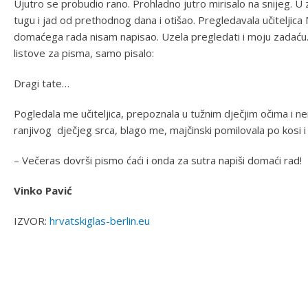
Ujutro se probudio rano. Prohladno jutro mirisalo na snijeg. U 
tugu i jad od prethodnog dana i otišao. Pregledavala učiteljica
domaćega rada nisam napisao. Uzela pregledati i moju zadaću.
listove za pisma, samo pisalo:
Dragi tate…
Pogledala me učiteljica, prepoznala u tužnim dječjim očima i n
ranjivog dječjeg srca, blago me, majčinski pomilovala po kosi i
– Večeras dovrši pismo ćaći i onda za sutra napiši domaći rad!
Vinko Pavić
IZVOR:
hrvatskiglas-berlin.eu