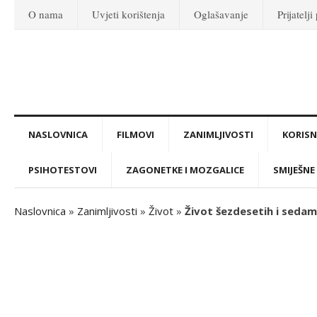
O nama
Uvjeti korištenja
Oglašavanje
Prijatelji
NASLOVNICA
FILMOVI
ZANIMLJIVOSTI
KORISNI
PSIHOTESTOVI
ZAGONETKE I MOZGALICE
SMIJEŠNE 
Naslovnica
»
Zanimljivosti
»
Život
»
Život šezdesetih i sedam