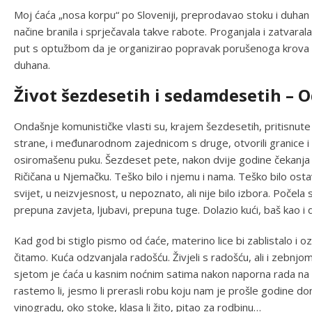
Moj ćaća „nosa korpu“ po Sloveniji, preprodavao stoku i duhan 
načine branila i sprječavala takve rabote. Proganjala i zatvarala
put s optužbom da je organizirao popravak porušenoga krova na
duhana.
Život šezdesetih i sedamdesetih – 
Ondašnje komunističke vlasti su, krajem šezdesetih, pritisnu
strane, i međunarodnom zajednicom s druge, otvorili granice i 
osiromašenu puku. Šezdeset pete, nakon dvije godine čekanja p
Ričičana u Njemačku. Teško bilo i njemu i nama. Teško bilo ostavit
svijet, u neizvjesnost, u nepoznato, ali nije bilo izbora. Počel
prepuna zavjeta, ljubavi, prepuna tuge. Dolazio kući, baš kao i d
Kad god bi stiglo pismo od ćaće, materino lice bi zablistalo i 
čitamo. Kuća odzvanjala radošću. Živjeli s radošću, ali i zebnj
sjetom je ćaća u kasnim noćnim satima nakon naporna rada na b
rastemo li, jesmo li prerasli robu koju nam je prošle godine don
vinogradu, oko stoke, klasa li žito, pitao za rodbinu…