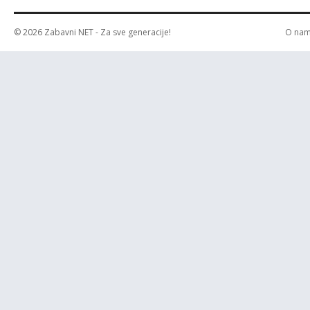
© 2026
Zabavni NET
- Za sve generacije!
O na