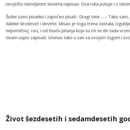
nevješto iskrivljenim slovima napisao: Ova ruka putuje i s tato
Šutke uzeo pisanku i započeo pisati : Dragi tate…. – Tako sam
daleke šezdeset i devete. Misao je toga trena zastala, izgublj
nepomičnoj ruci, i od tisuću pitanja koja su mi se do tada vrzmal
nisam uspio zapisati. Utonuo tako u san sa svojom tugom i svoji
Život šezdesetih i sedamdesetih go