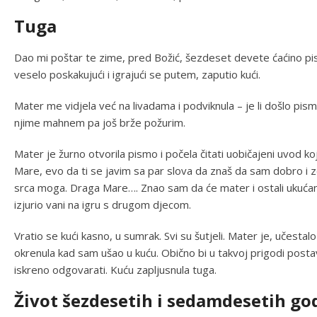
Tuga
Dao mi poštar te zime, pred Božić, šezdeset devete ćaćino pis
veselo poskakujući i igrajući se putem, zaputio kući.
Mater me vidjela već na livadama i podviknula – je li došlo pism
njime mahnem pa još brže požurim.
Mater je žurno otvorila pismo i počela čitati uobičajeni uvod k
Mare, evo da ti se javim sa par slova da znaš da sam dobro i zd
srca moga. Draga Mare…. Znao sam da će mater i ostali ukućani
izjurio vani na igru s drugom djecom.
Vratio se kući kasno, u sumrak. Svi su šutjeli. Mater je, učestalo
okrenula kad sam ušao u kuću. Obično bi u takvoj prigodi postav
iskreno odgovarati. Kuću zapljusnula tuga.
Život šezdesetih i sedamdesetih god