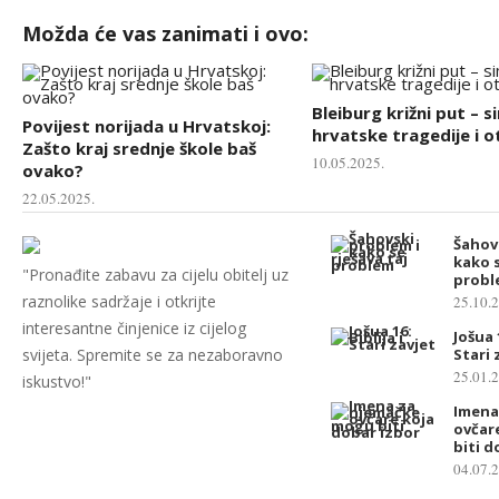
Možda će vas zanimati i ovo:
Bleiburg križni put – s
Povijest norijada u Hrvatskoj:
hrvatske tragedije i 
Zašto kraj srednje škole baš
10.05.2025.
ovako?
22.05.2025.
Šahov
kako s
"Pronađite zabavu za cijelu obitelj uz
probl
raznolike sadržaje i otkrijte
25.10.
interesantne činjenice iz cijelog
Jošua 1
svijeta. Spremite se za nezaboravno
Stari 
25.01.
iskustvo!"
Imena
ovčar
biti d
04.07.