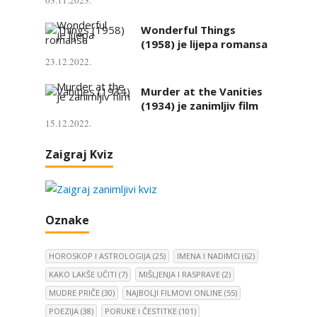
Wonderful Things
(1958) je lijepa romansa
23.12.2022.
Murder at the Vanities
(1934) je zanimljiv film
15.12.2022.
Zaigraj Kviz
Oznake
HOROSKOP I ASTROLOGIJA
(25)
IMENA I NADIMCI
(62)
KAKO LAKŠE UČITI
(7)
MIŠLJENJA I RASPRAVE
(2)
MUDRE PRIČE
(30)
NAJBOLJI FILMOVI ONLINE
(55)
POEZIJA
(38)
PORUKE I ČESTITKE
(101)