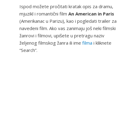
Ispod možete pročitati kratak opis za dramu,
mjuzikl i romantični film
An American in Paris
(Amerikanac u Parizu), kao i pogledati trailer za
navedeni film. Ako vas zanimaju još neki filmski
žanrovi i filmovi, upišete u pretragu naziv
željenog filmskog žanra ili ime
filma
i kliknete
“Search”.