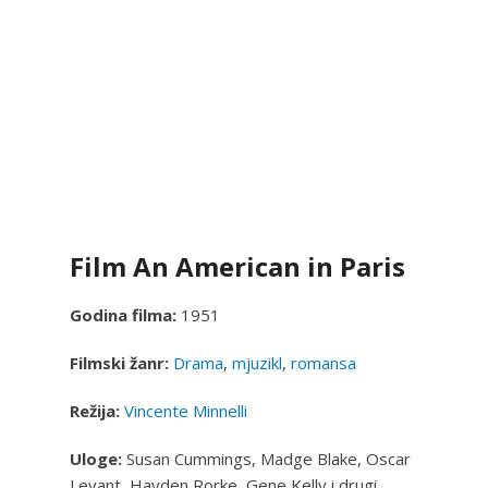
Film An American in Paris
Godina filma:
1951
Filmski žanr:
Drama
,
mjuzikl
,
romansa
Režija:
Vincente Minnelli
Uloge:
Susan Cummings, Madge Blake, Oscar
Levant, Hayden Rorke, Gene Kelly i drugi