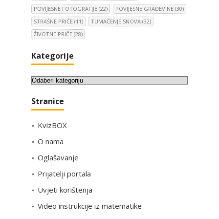
POVIJESNE FOTOGRAFIJE
(22)
POVIJESNE GRAĐEVINE
(30)
STRAŠNE PRIČE
(11)
TUMAČENJE SNOVA
(32)
ŽIVOTNE PRIČE
(28)
Kategorije
K
a
Stranice
t
e
KvizBOX
g
o
O nama
r
Oglašavanje
i
Prijatelji portala
j
e
Uvjeti korištenja
Video instrukcije iz matematike