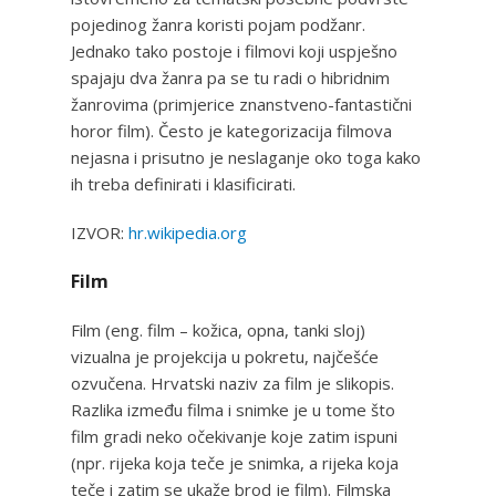
pojedinog žanra koristi pojam podžanr.
Jednako tako postoje i filmovi koji uspješno
spajaju dva žanra pa se tu radi o hibridnim
žanrovima (primjerice znanstveno-fantastični
horor film). Često je kategorizacija filmova
nejasna i prisutno je neslaganje oko toga kako
ih treba definirati i klasificirati.
IZVOR:
hr.wikipedia.org
Film
Film (eng. film – kožica, opna, tanki sloj)
vizualna je projekcija u pokretu, najčešće
ozvučena. Hrvatski naziv za film je slikopis.
Razlika između filma i snimke je u tome što
film gradi neko očekivanje koje zatim ispuni
(npr. rijeka koja teče je snimka, a rijeka koja
teče i zatim se ukaže brod je film). Filmska