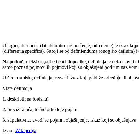
U logici, definicija (lat. definitio: ograničenje, određenje) je izraz
(differentia specifica). Sasoji se od definienduma (onog što definira) i
Na području leksikografije i enciklopedike, definicija je neizostavn
samo poznati pojmovi ili pojmovi koji su objašnjeni pod tim nazivom 
U širem smislu, definicija je svaki izraz koji pobliže određuje ili objašn
Vrste definicija
1. deskriptivna (opisna)
2. precizirajuća, točno određuje pojam
3. stipulativna, uvodi se pojam i objašnjenje, iskaz koji se objašnjava
Izvor:
Wikipedija