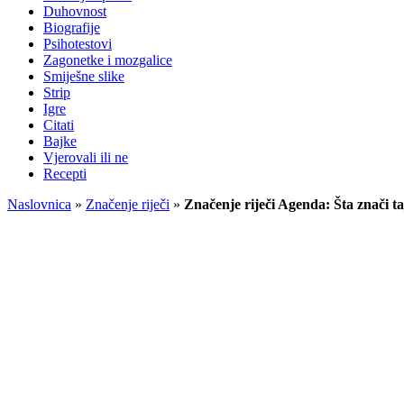
Duhovnost
Biografije
Psihotestovi
Zagonetke i mozgalice
Smiješne slike
Strip
Igre
Citati
Bajke
Vjerovali ili ne
Recepti
Naslovnica
»
Značenje riječi
»
Značenje riječi Agenda: Šta znači t