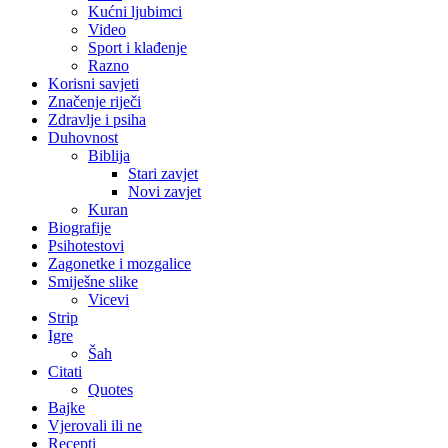
Kućni ljubimci
Video
Sport i klađenje
Razno
Korisni savjeti
Značenje riječi
Zdravlje i psiha
Duhovnost
Biblija
Stari zavjet
Novi zavjet
Kuran
Biografije
Psihotestovi
Zagonetke i mozgalice
Smiješne slike
Vicevi
Strip
Igre
Šah
Citati
Quotes
Bajke
Vjerovali ili ne
Recepti