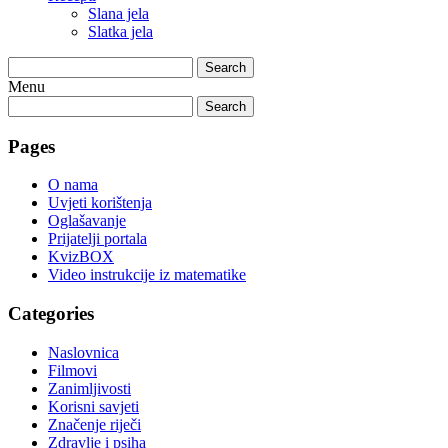
Slana jela
Slatka jela
Search
Menu
Search
Pages
O nama
Uvjeti korištenja
Oglašavanje
Prijatelji portala
KvizBOX
Video instrukcije iz matematike
Categories
Naslovnica
Filmovi
Zanimljivosti
Korisni savjeti
Značenje riječi
Zdravlje i psiha