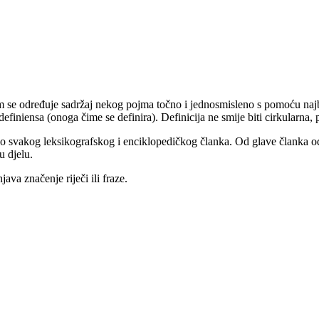
 kojim se određuje sadržaj nekog pojma točno i jednosmisleno s pomoću n
 definiensa (onoga čime se definira). Definicija ne smije biti cirkularna,
i dio svakog leksikografskog i enciklopedičkog članka. Od glave članka
u djelu.
java značenje riječi ili fraze.