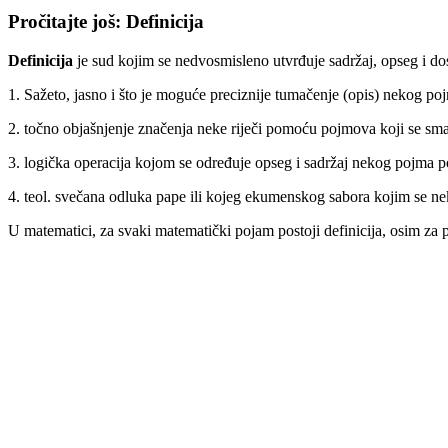
Pročitajte još: Definicija
Definicija
je sud kojim se nedvosmisleno utvrđuje sadržaj, opseg i 
1. Sažeto, jasno i što je moguće preciznije tumačenje (opis) nekog po
2. točno objašnjenje značenja neke riječi pomoću pojmova koji se sma
3. logička operacija kojom se određuje opseg i sadržaj nekog pojma
4. teol. svečana odluka pape ili kojeg ekumenskog sabora kojim se ne
U matematici, za svaki matematički pojam postoji definicija, osim za