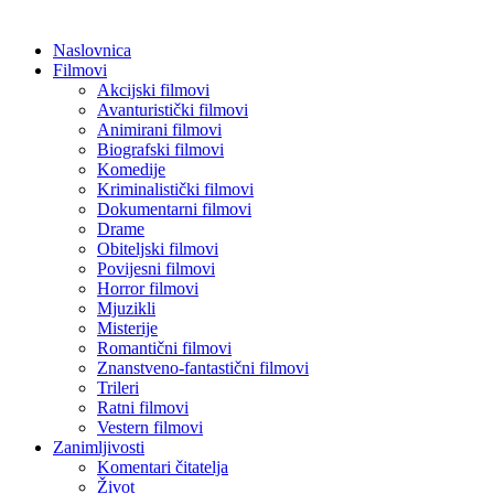
Naslovnica
Filmovi
Akcijski filmovi
Avanturistički filmovi
Animirani filmovi
Biografski filmovi
Komedije
Kriminalistički filmovi
Dokumentarni filmovi
Drame
Obiteljski filmovi
Povijesni filmovi
Horror filmovi
Mjuzikli
Misterije
Romantični filmovi
Znanstveno-fantastični filmovi
Trileri
Ratni filmovi
Vestern filmovi
Zanimljivosti
Komentari čitatelja
Život