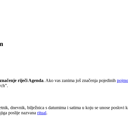
am
značenje riječi Agenda
. Ako vas zanima još značenja pojedinih
pojm
rch”.
jetnik, dnevnik, bilježnica s datumima i satima u koju se unose poslovi
njiga poslije nazvana
ritual
.