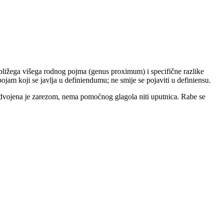
ajbližega višega rodnog pojma (genus proximum) i specifične razlike
 pojam koji se javlja u definiendumu; ne smije se pojaviti u definiensu.
 odvojena je zarezom, nema pomoćnog glagola niti uputnica. Rabe se