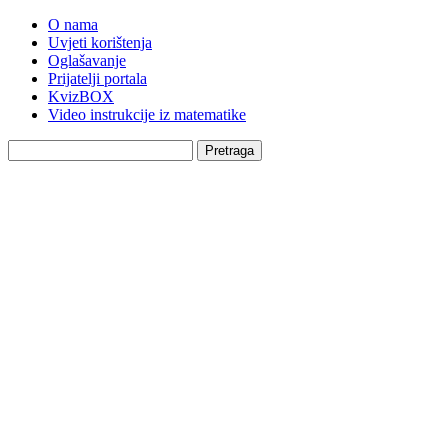
O nama
Uvjeti korištenja
Oglašavanje
Prijatelji portala
KvizBOX
Video instrukcije iz matematike
Pretraga