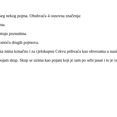
doseg nekog pojma. Obuhvaća 4 osnovna značenja:
jma.
traju poznatima.
 pomoću drugih pojmova.
ka istina konačno i za cjelokupnu Crkvu prihvaća kao obvezatna u nauč
 pojam skup. Skup se uzima kao pojam koji je sam po sebi jasan i to je 