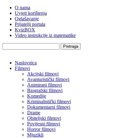
O nama
Uvjeti korištenja
Oglašavanje
Prijatelji portala
KvizBOX
Video instrukcije iz matematike
Pretraga
Naslovnica
Filmovi
Akcijski filmovi
Avanturistički filmovi
Animirani filmovi
Biografski filmovi
Komedije
Kriminalistički filmovi
Dokumentarni filmovi
Drame
Obiteljski filmovi
Povijesni filmovi
Horror filmovi
Mjuzikli