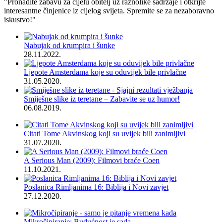
"Pronađite zabavu za cijelu obitelj uz raznolike sadržaje i otkrijte
interesantne činjenice iz cijelog svijeta. Spremite se za nezaboravno
iskustvo!"
Nabujak od krumpira i šunke
28.11.2022.
Ljepote Amsterdama koje su oduvijek bile privlačne
31.05.2020.
Smiješne slike iz teretane – Zabavite se uz humor!
06.08.2019.
Citati Tome Akvinskog koji su uvijek bili zanimljivi
31.07.2020.
A Serious Man (2009): Filmovi braće Coen
11.10.2021.
Poslanica Rimljanima 16: Biblija i Novi zavjet
27.12.2020.
Mikročipiranje: Budućnost je sada