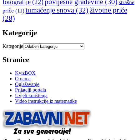
povijesne građevine
(30)
fotografije
(22)
strašne
tumačenje snova
(32)
životne priče
priče
(11)
(28)
Kategorije
Kategorije
Stranice
KvizBOX
O nama
Oglašavanje
Prijatelji portala
Uvjeti korištenja
Video instrukcije iz matematike