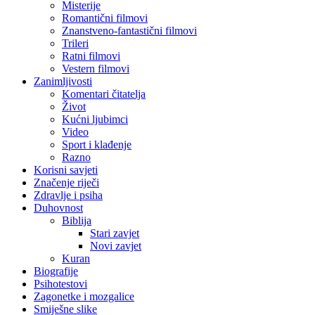
Misterije
Romantični filmovi
Znanstveno-fantastični filmovi
Trileri
Ratni filmovi
Vestern filmovi
Zanimljivosti
Komentari čitatelja
Život
Kućni ljubimci
Video
Sport i klađenje
Razno
Korisni savjeti
Značenje riječi
Zdravlje i psiha
Duhovnost
Biblija
Stari zavjet
Novi zavjet
Kuran
Biografije
Psihotestovi
Zagonetke i mozgalice
Smiješne slike