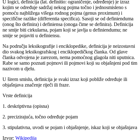
U logici, definicija (lat. definitio: ograničenje, određenje) je izraz
kojim se određuje sadržaj nekog pojma točno i jednosmisleno s
pomoću najbližega višega rodnog pojma (genus proximum) i
specifične razlike (differentia specifica). Sasoji se od definienduma
(onog što definira) i definiensa (onoga čime se definira). Definicija
ne smije biti cirkularna, pojam koji se javlja u definiendumu; ne
smije se pojaviti u definiensu.
Na području leksikografije i enciklopedike, definicija je neizostavni
dio svakog leksikografskog i enciklopedičkog članka. Od glave
članka odvojena je zarezom, nema pomoćnog glagola niti uputnica.
Rabe se samo poznati pojmovi ili pojmovi koji su objašnjeni pod tim
nazivom u djelu.
U širem smislu, definicija je svaki izraz koji pobliže određuje ili
objašnjava značenje riječi ili fraze.
Vrste definicija
1. deskriptivna (opisna)
2. precizirajuća, točno određuje pojam
3. stipulativna, uvodi se pojam i objašnjenje, iskaz koji se objašnjava
Izvor:
Wikipedija