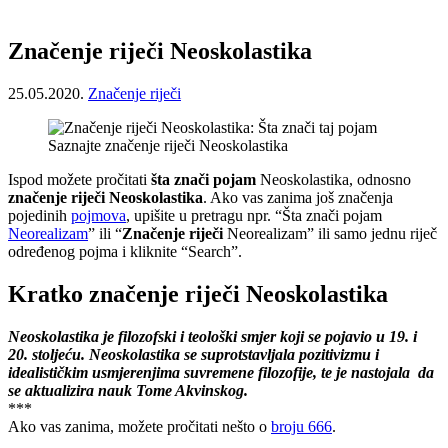
Značenje riječi Neoskolastika
25.05.2020.
Značenje riječi
Saznajte značenje riječi Neoskolastika
Ispod možete pročitati
šta znači pojam
Neoskolastika, odnosno
značenje riječi Neoskolastika
. Ako vas zanima još značenja
pojedinih
pojmova
, upišite u pretragu npr. “Šta znači pojam
Neorealizam
” ili “
Značenje riječi
Neorealizam” ili samo jednu riječ
određenog pojma i kliknite “Search”.
Kratko značenje riječi Neoskolastika
Neoskolastika je filozofski i teološki smjer koji se pojavio u 19. i
20. stoljeću. Neoskolastika se suprotstavljala pozitivizmu i
idealističkim usmjerenjima suvremene filozofije, te je nastojala da
se aktualizira nauk Tome Akvinskog.
***
Ako vas zanima, možete pročitati nešto o
broju 666
.