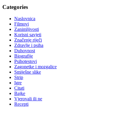
Categories
Naslovnica
Filmovi
Zanimljivosti
Korisni savjeti
Značenje riječi
Zdravlje i psiha
Duhovnost
Biografije
Psihotestovi
Zagonetke i mozgalice
Smiješne slike
Strip
Igre
Citati
Bajke
Vjerovali ili ne
Recepti