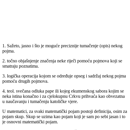
1. Sažeto, jasno i što je moguće preciznije tumačenje (opis) nekog
pojma.
2. točno objašnjenje značenja neke riječi pomoću pojmova koji se
smatraju poznatima.
3. logička operacija kojom se određuje opseg i sadržaj nekog pojma
pomoću drugih pojmova.
4. teol. svečana odluka pape ili kojeg ekumenskog sabora kojim se
neka istina konačno i za cjelokupnu Crkvu prihvaća kao obvezatna
u naučavanju i tumačenju katoličke vjere.
U matematici, za svaki matematički pojam postoji definicija, osim za
pojam skup. Skup se uzima kao pojam koji je sam po sebi jasan i to
je osnovni matematički pojam.