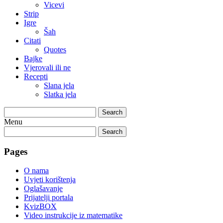
Vicevi
Strip
Igre
Šah
Citati
Quotes
Bajke
Vjerovali ili ne
Recepti
Slana jela
Slatka jela
Search
Menu
Search
Pages
O nama
Uvjeti korištenja
Oglašavanje
Prijatelji portala
KvizBOX
Video instrukcije iz matematike