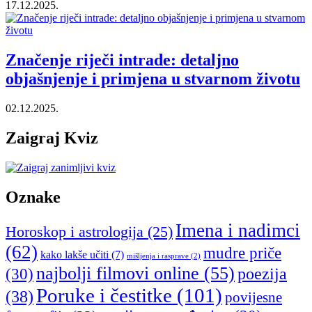
17.12.2025.
Značenje riječi intrade: detaljno
objašnjenje i primjena u stvarnom životu
02.12.2025.
Zaigraj Kviz
Oznake
Imena i nadimci
Horoskop i astrologija
(25)
(62)
mudre priče
kako lakše učiti
(7)
mišljenja i rasprave
(2)
najbolji filmovi online
(55)
poezija
(30)
Poruke i čestitke
(101)
(38)
povijesne