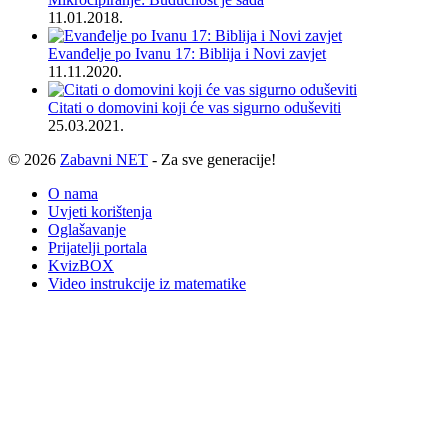
11.01.2018.
Evanđelje po Ivanu 17: Biblija i Novi zavjet
11.11.2020.
Citati o domovini koji će vas sigurno oduševiti
25.03.2021.
© 2026
Zabavni NET
- Za sve generacije!
O nama
Uvjeti korištenja
Oglašavanje
Prijatelji portala
KvizBOX
Video instrukcije iz matematike