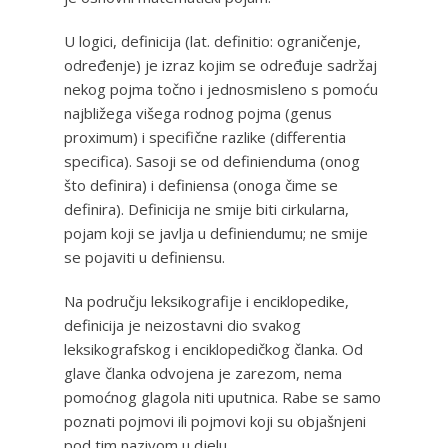
U logici, definicija (lat. definitio: ograničenje,
određenje) je izraz kojim se određuje sadržaj
nekog pojma točno i jednosmisleno s pomoću
najbližega višega rodnog pojma (genus
proximum) i specifične razlike (differentia
specifica). Sasoji se od definienduma (onog
što definira) i definiensa (onoga čime se
definira). Definicija ne smije biti cirkularna,
pojam koji se javlja u definiendumu; ne smije
se pojaviti u definiensu.
Na području leksikografije i enciklopedike,
definicija je neizostavni dio svakog
leksikografskog i enciklopedičkog članka. Od
glave članka odvojena je zarezom, nema
pomoćnog glagola niti uputnica. Rabe se samo
poznati pojmovi ili pojmovi koji su objašnjeni
pod tim nazivom u djelu.