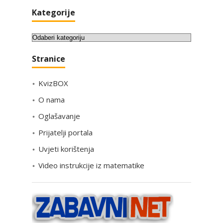
Kategorije
K
a
Stranice
t
e
KvizBOX
g
o
O nama
r
Oglašavanje
i
Prijatelji portala
j
e
Uvjeti korištenja
Video instrukcije iz matematike