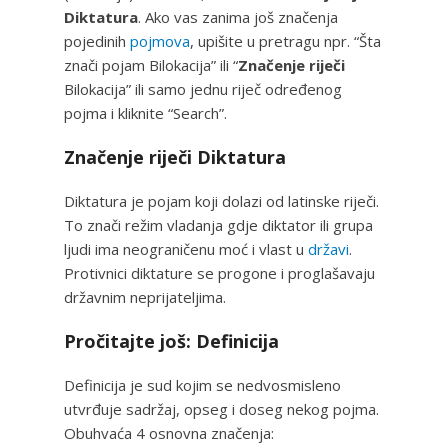
Diktatura
. Ako vas zanima još značenja
pojedinih
pojmova
, upišite u pretragu npr. “Šta
znači pojam Bilokacija” ili “
Značenje riječi
Bilokacija” ili samo jednu riječ određenog
pojma i kliknite “Search”.
Značenje riječi Diktatura
Diktatura je pojam koji dolazi od latinske riječi.
To znači režim vladanja gdje diktator ili grupa
ljudi ima neograničenu moć i vlast u
državi
.
Protivnici diktature se progone i proglašavaju
državnim neprijateljima.
Pročitajte još: Definicija
Definicija je sud kojim se nedvosmisleno
utvrđuje sadržaj, opseg i doseg nekog pojma.
Obuhvaća 4 osnovna značenja: