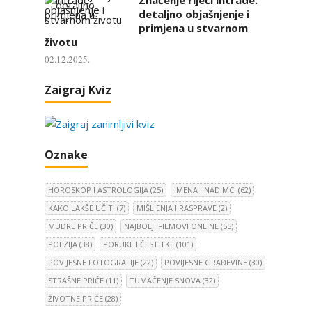
detaljno objašnjenje i
primjena u stvarnom
životu
02.12.2025.
Zaigraj Kviz
Oznake
HOROSKOP I ASTROLOGIJA
(25)
IMENA I NADIMCI
(62)
KAKO LAKŠE UČITI
(7)
MIŠLJENJA I RASPRAVE
(2)
MUDRE PRIČE
(30)
NAJBOLJI FILMOVI ONLINE
(55)
POEZIJA
(38)
PORUKE I ČESTITKE
(101)
POVIJESNE FOTOGRAFIJE
(22)
POVIJESNE GRAĐEVINE
(30)
STRAŠNE PRIČE
(11)
TUMAČENJE SNOVA
(32)
ŽIVOTNE PRIČE
(28)