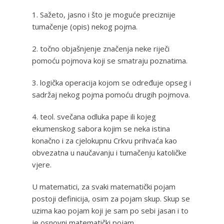
1. Sažeto, jasno i što je moguće preciznije
tumačenje (opis) nekog pojma.
2. točno objašnjenje značenja neke riječi
pomoću pojmova koji se smatraju poznatima.
3. logička operacija kojom se određuje opseg i
sadržaj nekog pojma pomoću drugih pojmova.
4. teol. svečana odluka pape ili kojeg
ekumenskog sabora kojim se neka istina
konačno i za cjelokupnu Crkvu prihvaća kao
obvezatna u naučavanju i tumačenju katoličke
vjere.
U matematici, za svaki matematički pojam
postoji definicija, osim za pojam skup. Skup se
uzima kao pojam koji je sam po sebi jasan i to
je osnovni matematički pojam.