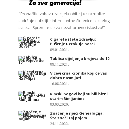
"Pronađite zabavu za cijelu obitelj uz raznolike
sadržaje i otkrijte interesantne činjenice iz cijelog
svijeta. Spremite se za nezaboravno iskustvo!"
Cigarete štete zdravlju:
Pušenje uzrokuje bore?
09.01.2021.
Tablica dijeljenja brojeva do 10
08.11.2021.
Vicevi crna kronika koji će vas
dobro nasmijati
16.08.2021.
Rimski bogovi koji su bili bitni
starim Rimljanima
03.03.2020.
Značenje riječi Genealogija:
Šta znači taj pojam
24.11.2022.