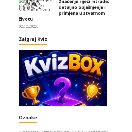
Značenje riječi intrade:
detaljno objašnjenje i
primjena u stvarnom
životu
02.12.2025.
Zaigraj Kviz
Oznake