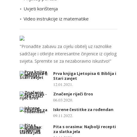
e
Uvjeti korištenja
Video instrukcije iz matematike
"Pronađite zabavu za cijelu obitelj uz raznolike
sadržaje i otkrijte interesantne činjenice iz cijelog
svijeta. Spremite se za nezaboravno iskustvo!"
Prva knjiga Ljetopisa 6: Biblija i
Stari zavjet
12.01.2021.
Značenje riječi Eros
06.03.2020.
Iskrene čestitke za rođendan
09.11.2022.
Pita s orasima: Najbolji recepti
za slatka jela