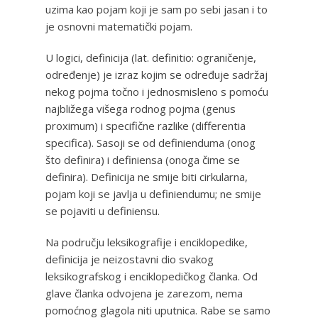
uzima kao pojam koji je sam po sebi jasan i to
je osnovni matematički pojam.
U logici, definicija (lat. definitio: ograničenje,
određenje) je izraz kojim se određuje sadržaj
nekog pojma točno i jednosmisleno s pomoću
najbližega višega rodnog pojma (genus
proximum) i specifične razlike (differentia
specifica). Sasoji se od definienduma (onog
što definira) i definiensa (onoga čime se
definira). Definicija ne smije biti cirkularna,
pojam koji se javlja u definiendumu; ne smije
se pojaviti u definiensu.
Na području leksikografije i enciklopedike,
definicija je neizostavni dio svakog
leksikografskog i enciklopedičkog članka. Od
glave članka odvojena je zarezom, nema
pomoćnog glagola niti uputnica. Rabe se samo