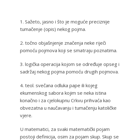
1. Sažeto, jasno i što je moguće preciznije
tumačenje (opis) nekog pojma.
2. točno objašnjenje značenja neke riječi
pomoću pojmova koji se smatraju poznatima.
3. logička operacija kojom se određuje opseg i
sadržaj nekog pojma pomoću drugih pojmova.
4. teol. svečana odluka pape ili kojeg
ekumenskog sabora kojim se neka istina
konačno i za cjelokupnu Crkvu prihvaća kao
obvezatna u naučavanju i tumačenju katoličke
vjere.
U matematici, za svaki matematički pojam
postoji definicija, osim za pojam skup. Skup se