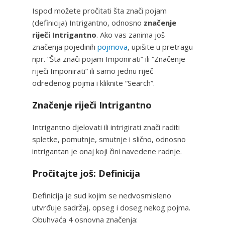
Ispod možete pročitati šta znači pojam
(definicija) Intrigantno, odnosno
značenje
riječi Intrigantno
. Ako vas zanima još
značenja pojedinih
pojmova
, upišite u pretragu
npr. “Šta znači pojam Imponirati” ili “Značenje
riječi Imponirati” ili samo jednu riječ
određenog pojma i kliknite “Search”.
Značenje riječi Intrigantno
Intrigantno djelovati ili intrigirati znači raditi
spletke, pomutnje, smutnje i slično, odnosno
intrigantan je onaj koji čini navedene radnje.
Pročitajte još: Definicija
Definicija je sud kojim se nedvosmisleno
utvrđuje sadržaj, opseg i doseg nekog pojma.
Obuhvaća 4 osnovna značenja: