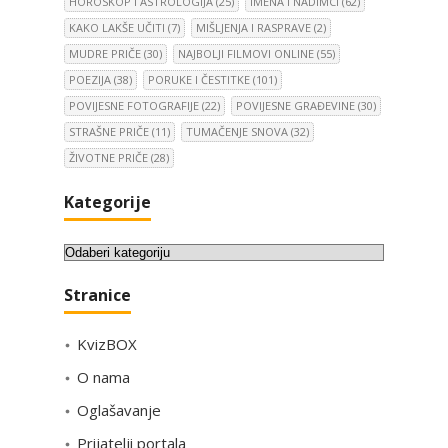
HOROSKOP I ASTROLOGIJA
(25)
IMENA I NADIMCI
(62)
KAKO LAKŠE UČITI
(7)
MIŠLJENJA I RASPRAVE
(2)
MUDRE PRIČE
(30)
NAJBOLJI FILMOVI ONLINE
(55)
POEZIJA
(38)
PORUKE I ČESTITKE
(101)
POVIJESNE FOTOGRAFIJE
(22)
POVIJESNE GRAĐEVINE
(30)
STRAŠNE PRIČE
(11)
TUMAČENJE SNOVA
(32)
ŽIVOTNE PRIČE
(28)
Kategorije
K
a
Stranice
t
e
KvizBOX
g
o
O nama
r
Oglašavanje
i
Prijatelji portala
j