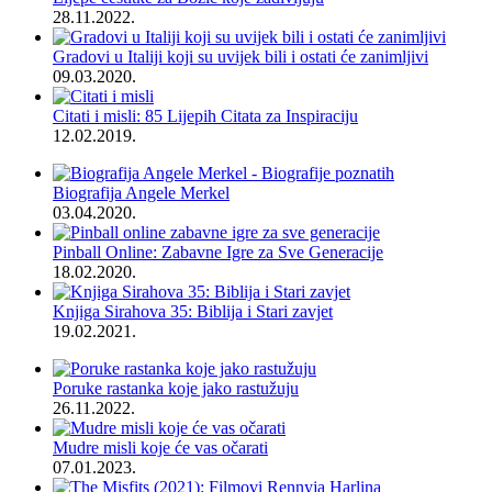
28.11.2022.
Gradovi u Italiji koji su uvijek bili i ostati će zanimljivi
09.03.2020.
Citati i misli: 85 Lijepih Citata za Inspiraciju
12.02.2019.
Biografija Angele Merkel
03.04.2020.
Pinball Online: Zabavne Igre za Sve Generacije
18.02.2020.
Knjiga Sirahova 35: Biblija i Stari zavjet
19.02.2021.
Poruke rastanka koje jako rastužuju
26.11.2022.
Mudre misli koje će vas očarati
07.01.2023.