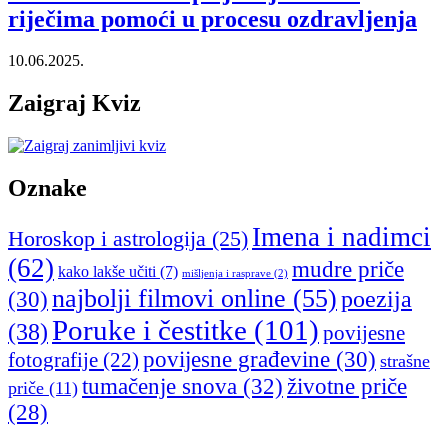
riječima pomoći u procesu ozdravljenja
10.06.2025.
Zaigraj Kviz
Oznake
Imena i nadimci
Horoskop i astrologija
(25)
(62)
mudre priče
kako lakše učiti
(7)
mišljenja i rasprave
(2)
najbolji filmovi online
(55)
poezija
(30)
Poruke i čestitke
(101)
(38)
povijesne
povijesne građevine
(30)
fotografije
(22)
strašne
tumačenje snova
(32)
životne priče
priče
(11)
(28)