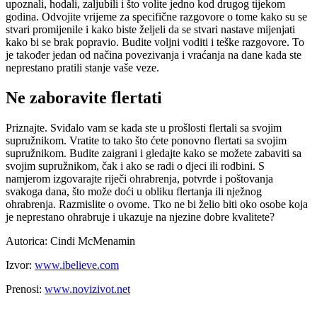
upoznali, hodali, zaljubili i što volite jedno kod drugog tijekom
godina. Odvojite vrijeme za specifične razgovore o tome kako su se
stvari promijenile i kako biste željeli da se stvari nastave mijenjati
kako bi se brak popravio. Budite voljni voditi i teške razgovore. To
je također jedan od načina povezivanja i vraćanja na dane kada ste
neprestano pratili stanje vaše veze.
Ne zaboravite flertati
Priznajte. Sviđalo vam se kada ste u prošlosti flertali sa svojim
supružnikom. Vratite to tako što ćete ponovno flertati sa svojim
supružnikom. Budite zaigrani i gledajte kako se možete zabaviti sa
svojim supružnikom, čak i ako se radi o djeci ili rodbini. S
namjerom izgovarajte riječi ohrabrenja, potvrde i poštovanja
svakoga dana, što može doći u obliku flertanja ili nježnog
ohrabrenja. Razmislite o ovome. Tko ne bi želio biti oko osobe koja
je neprestano ohrabruje i ukazuje na njezine dobre kvalitete?
Autorica: Cindi McMenamin
Izvor:
www.ibelieve.com
Prenosi:
www.novizivot.net