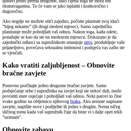
ljubavi jedno prema drugome, iako cijena toga ne mora biti
ekstravagantna. To će vam se jako isplatiti i kratkoročno i
dugoročno.
Ako negdje ne možete otići zajedno, počnite planirati svoj idući
”bijeg nekamo” (ili drugi medeni mjesec). Samo zajedničko
planiranje može poboljšati vaš odnos. Nakon toga, kada odete,
ponašajte se kao da ste na medenom mjesecu. Dokazano je da
zajednički odlasci sa supružnikom smanjuje
stres
, produbljuje vaše
prijateljstvo, povećava seksualnu intimnost i podsjeća vas zašto ste
se vjenčali.
Kako vratiti zaljubljenost – Obnovite
bračne zavjete
Ponovno pročitajte jedno drugome bračne zavjete. Samo
podsjećanje sebe i supružnika na zavjet koji ste nekoć dali, može
povratiti stare osjećaje i poboljšati vaš odnos. Neki parovi to čine
svake godine na obljetnicu njihovog
braka
. Ako nemate napisane
zavjete, napišite nove i podijelite ih jedno s drugim. Nema ničeg
sličnog tomu kada vaš supružnik čuje da biste vi i dalje opet rekli
”uzimam”.
Obnovite zabavu