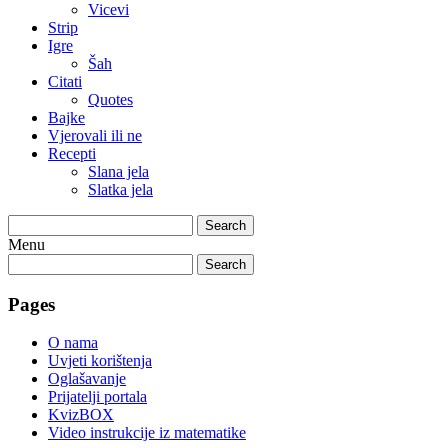
Vicevi
Strip
Igre
Šah
Citati
Quotes
Bajke
Vjerovali ili ne
Recepti
Slana jela
Slatka jela
Search
Menu
Search
Pages
O nama
Uvjeti korištenja
Oglašavanje
Prijatelji portala
KvizBOX
Video instrukcije iz matematike