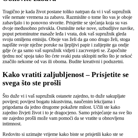
Tragično je kada život postane toliko natrpan da vi i vaš supružnik
više nemate vremena za zabavu. Razmislite o tome što vas je oboje
zabavljalo i to ponovno stvorite. Prisjetite se sjećanja koja su vas
dvoje međusobno privukla. Osmislite neke nove, uzbudljive navike,
poput petominutne masaže leđa i vrata, dok vaš supružnik gleda
svoju omiljenu emisiju. Oboje vas želi da ga ono drugo želi, stoga
napišite svoje nježne poruke na ljepljivi papir i zalijepite ga ondje
gdje će ga samo vaš supružnik vidjeti i zacrvenjeti se. Započnite
tjednu noć spoja tako što ćete svaki puta uklopiti nešto što je nekoć
značilo nekome od vas ili oboma. Budite kreativni i poduzetni.
Kako vratiti zaljubljenost – Prisjetite se
svega što ste prošli
Što duže vi i vaš supružnik ostanete zajedno, to duže sakupljate
povijest; povijest bogatu iskustvima, naučenim lekcijama i
prigodama da jedno drugome pokažete milost. Učili ste kako
zajedno živjeti život i to je dragocjeno. Samo prisjećanje na sve što
ste zajedno prošli može vam pomoći da se vratite u obnovljenu
intimnost.
Redovito si uzimajte vrijeme kako biste se prisjetili kako ste se