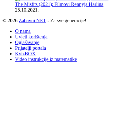
The Misfits (2021): Filmovi Rennyja Harlina
25.10.2021.
© 2026
Zabavni NET
- Za sve generacije!
O nama
Uvjeti korištenja
Oglašavanje
Prijatelji portala
KvizBOX
Video instrukcije iz matematike