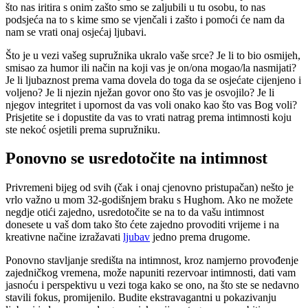
što nas iritira s onim zašto smo se zaljubili u tu osobu, to nas
podsjeća na to s kime smo se vjenčali i zašto i pomoći će nam da
nam se vrati onaj osjećaj ljubavi.
Što je u vezi vašeg supružnika ukralo vaše srce? Je li to bio osmijeh,
smisao za humor ili način na koji vas je on/ona mogao/la nasmijati?
Je li ljubaznost prema vama dovela do toga da se osjećate cijenjeno i
voljeno? Je li njezin nježan govor ono što vas je osvojilo? Je li
njegov integritet i upornost da vas voli onako kao što vas Bog voli?
Prisjetite se i dopustite da vas to vrati natrag prema intimnosti koju
ste nekoć osjetili prema supružniku.
Ponovno se usredotočite na intimnost
Privremeni bijeg od svih (čak i onaj cjenovno pristupačan) nešto je
vrlo važno u mom 32-godišnjem braku s Hughom. Ako ne možete
negdje otići zajedno, usredotočite se na to da vašu intimnost
donesete u vaš dom tako što ćete zajedno provoditi vrijeme i na
kreativne načine izražavati
ljubav
jedno prema drugome.
Ponovno stavljanje središta na intimnost, kroz namjerno provođenje
zajedničkog vremena, može napuniti rezervoar intimnosti, dati vam
jasnoću i perspektivu u vezi toga kako se ono, na što ste se nedavno
stavili fokus, promijenilo. Budite ekstravagantni u pokazivanju