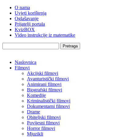
O nama
Uvjeti korištenja
Oglašavanje
Prijatelji portala
KvizBOX
Video instrukcije iz matematike
Pretraga
Naslovnica
Filmovi
Akcijski filmovi
Avanturistički filmovi
Animirani filmovi
Biografski filmovi
Komedije
Kriminalistički filmovi
Dokumentarni filmovi
Drame
Obiteljski filmovi
Povijesni filmovi
Horror filmovi
Mjuzikli