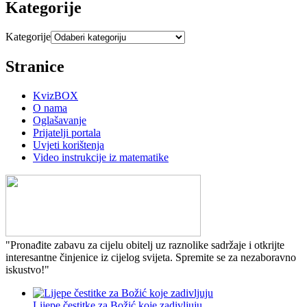
Kategorije
Kategorije
Stranice
KvizBOX
O nama
Oglašavanje
Prijatelji portala
Uvjeti korištenja
Video instrukcije iz matematike
"Pronađite zabavu za cijelu obitelj uz raznolike sadržaje i otkrijte
interesantne činjenice iz cijelog svijeta. Spremite se za nezaboravno
iskustvo!"
Lijepe čestitke za Božić koje zadivljuju