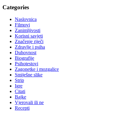
Categories
Naslovnica
Filmovi
Zanimljivosti
Korisni savjeti
Značenje riječi
Zdravlje i psiha
Duhovnost
Biografije
Psihotestovi
Zagonetke i mozgalice
Smiješne slike
Strip
Igre
Citati
Bajke
Vjerovali ili ne
Recepti