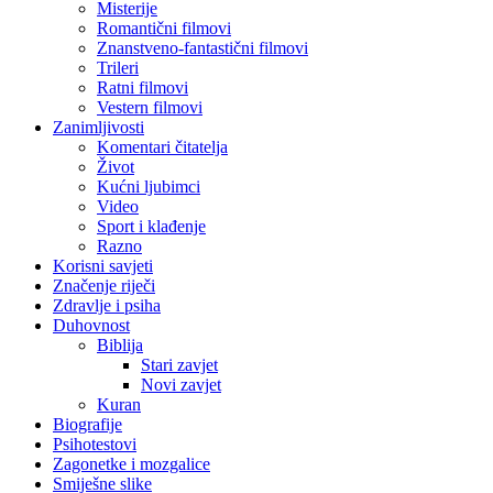
Misterije
Romantični filmovi
Znanstveno-fantastični filmovi
Trileri
Ratni filmovi
Vestern filmovi
Zanimljivosti
Komentari čitatelja
Život
Kućni ljubimci
Video
Sport i klađenje
Razno
Korisni savjeti
Značenje riječi
Zdravlje i psiha
Duhovnost
Biblija
Stari zavjet
Novi zavjet
Kuran
Biografije
Psihotestovi
Zagonetke i mozgalice
Smiješne slike