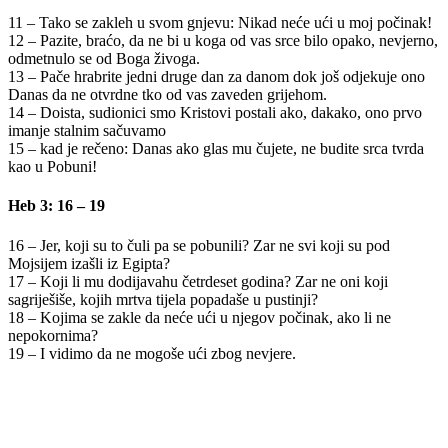
11 – Tako se zakleh u svom gnjevu: Nikad neće ući u moj počinak!
12 – Pazite, braćo, da ne bi u koga od vas srce bilo opako, nevjerno,
odmetnulo se od Boga živoga.
13 – Pače hrabrite jedni druge dan za danom dok još odjekuje ono
Danas da ne otvrdne tko od vas zaveden grijehom.
14 – Doista, sudionici smo Kristovi postali ako, dakako, ono prvo
imanje stalnim sačuvamo
15 – kad je rečeno: Danas ako glas mu čujete, ne budite srca tvrda
kao u Pobuni!
Heb 3: 16 – 19
16 – Jer, koji su to čuli pa se pobunili? Zar ne svi koji su pod
Mojsijem izašli iz Egipta?
17 – Koji li mu dodijavahu četrdeset godina? Zar ne oni koji
sagriješiše, kojih mrtva tijela popadaše u pustinji?
18 – Kojima se zakle da neće ući u njegov počinak, ako li ne
nepokornima?
19 – I vidimo da ne mogoše ući zbog nevjere.