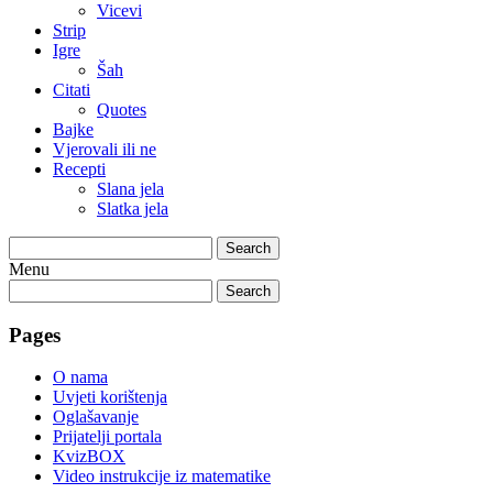
Vicevi
Strip
Igre
Šah
Citati
Quotes
Bajke
Vjerovali ili ne
Recepti
Slana jela
Slatka jela
Search
Menu
Search
Pages
O nama
Uvjeti korištenja
Oglašavanje
Prijatelji portala
KvizBOX
Video instrukcije iz matematike