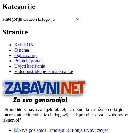
Kategorije
Kategorije
Stranice
KvizBOX
O nama
Oglašavanje
Prijatelji portala
Uvjeti korištenja
Video instrukcije iz matematike
"Pronađite zabavu za cijelu obitelj uz raznolike sadržaje i otkrijte
interesantne činjenice iz cijelog svijeta. Spremite se za nezaboravno
iskustvo!"