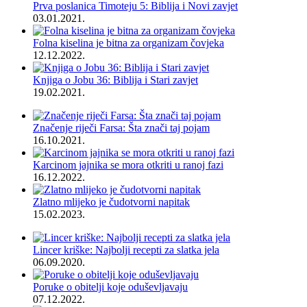
Prva poslanica Timoteju 5: Biblija i Novi zavjet
03.01.2021.
Folna kiselina je bitna za organizam čovjeka
12.12.2022.
Knjiga o Jobu 36: Biblija i Stari zavjet
19.02.2021.
Značenje riječi Farsa: Šta znači taj pojam
16.10.2021.
Karcinom jajnika se mora otkriti u ranoj fazi
16.12.2022.
Zlatno mlijeko je čudotvorni napitak
15.02.2023.
Lincer kriške: Najbolji recepti za slatka jela
06.09.2020.
Poruke o obitelji koje oduševljavaju
07.12.2022.