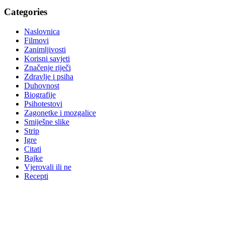
Categories
Naslovnica
Filmovi
Zanimljivosti
Korisni savjeti
Značenje riječi
Zdravlje i psiha
Duhovnost
Biografije
Psihotestovi
Zagonetke i mozgalice
Smiješne slike
Strip
Igre
Citati
Bajke
Vjerovali ili ne
Recepti