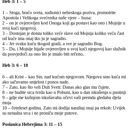
Heb 3: 1 – 5
1 – Stoga, braćo sveta, sudionici nebeskoga poziva, promotrite
Apostola i Velikoga svećenika naše vjere – Isusa:
2 – on je ovjerovljen kod Onoga koji ga postavi kao ono i Mojsije u
svoj kući njegovoj.
3 – Dostojan je doista toliko veće slave od Mojsija koliko veću čast
od kuće ima onaj tko ju je sagradio.
4 – Jer svaku kuću tkogod gradi, a sve je sagradio Bog.
5 – Da, i Mojsije bijaše ovjerovljen u svoj kući njegovoj kao služnik
da posvjedoči za ono što je imalo biti rečeno,
Heb 3: 6 – 10
6 – ali Krist – kao Sin, nad kućom njegovom. Njegova smo kuća mi
ako sačuvamo smjelost i ponos nade.
7 – Zato, kao što veli Duh Sveti: Danas ako glas mu čujete,
8 – ne budite srca tvrda kao u Pobuni, kao u dan iskušenja u pustinji
9 – gdje me kušnjom iskušavahu očevi vaši premda gledahu djela
moja
10 – četrdeset godina. Zato mi dodija naraštaj onaj pa rekoh: Uvijek
su nestalna srca i ne proniču moje putove.
Poslanica Hebrejima 3: 11 – 15