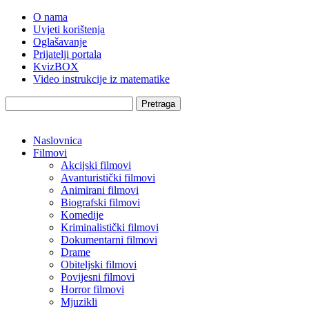
O nama
Uvjeti korištenja
Oglašavanje
Prijatelji portala
KvizBOX
Video instrukcije iz matematike
Pretraga
Naslovnica
Filmovi
Akcijski filmovi
Avanturistički filmovi
Animirani filmovi
Biografski filmovi
Komedije
Kriminalistički filmovi
Dokumentarni filmovi
Drame
Obiteljski filmovi
Povijesni filmovi
Horror filmovi
Mjuzikli