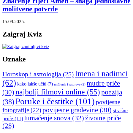
Značenje riječi Amen – snaga jednostavne
molitvene potvrde
15.09.2025.
Zaigraj Kviz
Oznake
Imena i nadimci
Horoskop i astrologija
(25)
(62)
mudre priče
kako lakše učiti
(7)
mišljenja i rasprave
(2)
najbolji filmovi online
(55)
poezija
(30)
Poruke i čestitke
(101)
(38)
povijesne
povijesne građevine
(30)
fotografije
(22)
strašne
tumačenje snova
(32)
životne priče
priče
(11)
(28)