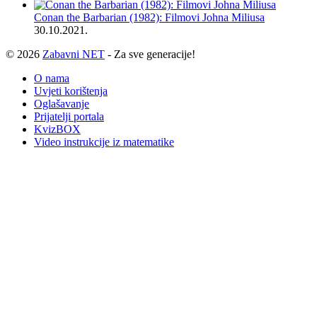
Conan the Barbarian (1982): Filmovi Johna Miliusa
30.10.2021.
© 2026
Zabavni NET
- Za sve generacije!
O nama
Uvjeti korištenja
Oglašavanje
Prijatelji portala
KvizBOX
Video instrukcije iz matematike