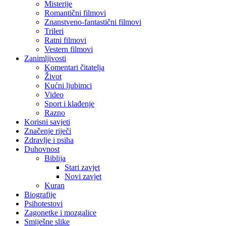
Misterije
Romantični filmovi
Znanstveno-fantastični filmovi
Trileri
Ratni filmovi
Vestern filmovi
Zanimljivosti
Komentari čitatelja
Život
Kućni ljubimci
Video
Sport i klađenje
Razno
Korisni savjeti
Značenje riječi
Zdravlje i psiha
Duhovnost
Biblija
Stari zavjet
Novi zavjet
Kuran
Biografije
Psihotestovi
Zagonetke i mozgalice
Smiješne slike