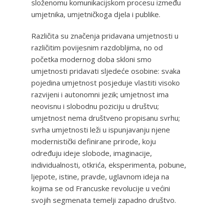
složenomu komunikacijskom procesu između
umjetnika, umjetničkoga djela i publike.
Različita su značenja pridavana umjetnosti u
različitim povijesnim razdobljima, no od
početka modernog doba skloni smo
umjetnosti pridavati sljedeće osobine: svaka
pojedina umjetnost posjeduje vlastiti visoko
razvijeni i autonomni jezik; umjetnost ima
neovisnu i slobodnu poziciju u društvu;
umjetnost nema društveno propisanu svrhu;
svrha umjetnosti leži u ispunjavanju njene
modernistički definirane prirode, koju
određuju ideje slobode, imaginacije,
individualnosti, otkrića, eksperimenta, pobune,
ljepote, istine, pravde, uglavnom ideja na
kojima se od Francuske revolucije u većini
svojih segmenata temelji zapadno društvo.