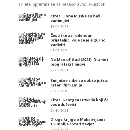
svijeta. Spremite se za nezaboravno iskustvo!"
Citati Elona Muska su baš
zanimljivi
18.06.2023.
Čestitke za rođendan
prijateljici koje će je sigurno
zadiviti
05.07.2020.
No Man of God (2021): Drame i
biografski filmovi
28.08.2021.
Smiješne slike za dobro jutro:
Crtani film Linija
23.08.2019.
Citati Georgea Orwella koji će
vas oduševiti
23.10.2021.
Druga knjiga o Makabejcima
15: Biblija i Stari zavjet
28.01.2021.