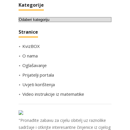
Kategorije
K
a
Stranice
t
e
KvizBOX
g
o
O nama
r
Oglašavanje
i
Prijatelji portala
j
e
Uvjeti korištenja
Video instrukcije iz matematike
"Pronađite zabavu za cijelu obitelj uz raznolike
sadržaje i otkrijte interesantne činjenice iz cijelog