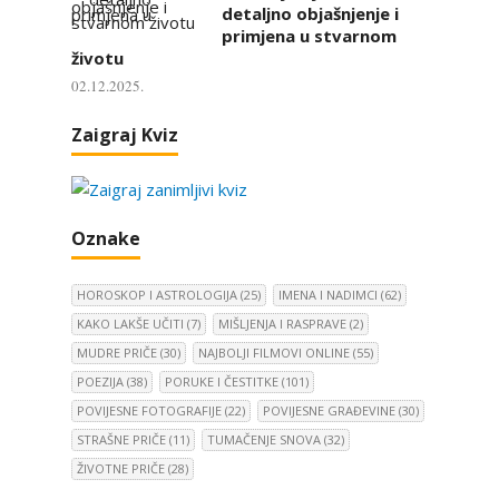
detaljno objašnjenje i
primjena u stvarnom
životu
02.12.2025.
Zaigraj Kviz
Oznake
HOROSKOP I ASTROLOGIJA
(25)
IMENA I NADIMCI
(62)
KAKO LAKŠE UČITI
(7)
MIŠLJENJA I RASPRAVE
(2)
MUDRE PRIČE
(30)
NAJBOLJI FILMOVI ONLINE
(55)
POEZIJA
(38)
PORUKE I ČESTITKE
(101)
POVIJESNE FOTOGRAFIJE
(22)
POVIJESNE GRAĐEVINE
(30)
STRAŠNE PRIČE
(11)
TUMAČENJE SNOVA
(32)
ŽIVOTNE PRIČE
(28)