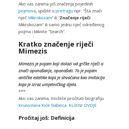
Ako vas zanima još značenja pojedinih
pojmova
, upišite u
pretragu
npr. “Šta znači
riječ
Mikrokozam
” ili “
Značenje riječi
Mikrokozam” ili samo jednu riječ određenog
pojma i kliknite “Search”.
Kratko značenje riječi
Mimezis
Mimezis je pojam koji dolazi od grčke riječi a
znači oponašanje, oponašati. To je pojam
antičke estetike koja je shvaćana kao imitacija
koja je izraz umjetničkog djela.
***
Ako vas zanima, možete pročitati biografiju
Krunoslava Kiće Slabinca. KLIKNI OVDJE
Pročitaj još: Definicija