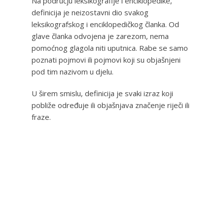
Na području leksikografije i enciklopedike,
definicija je neizostavni dio svakog
leksikografskog i enciklopedičkog članka. Od
glave članka odvojena je zarezom, nema
pomoćnog glagola niti uputnica. Rabe se samo
poznati pojmovi ili pojmovi koji su objašnjeni
pod tim nazivom u djelu.
U širem smislu, definicija je svaki izraz koji
pobliže određuje ili objašnjava značenje riječi ili
fraze.