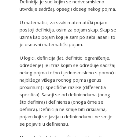
Definicija je sud kojim se nedvosmisleno
utvrđuje sadržaj, opseg i doseg nekog pojma.
U matematici, za svaki matematički pojam
postoji definicija, osim za pojam skup. Skup se
uzima kao pojam koji je sam po sebi jasan i to
je osnovni matematički pojam.
U logici, definicija (lat. definitio: ograničenje,
određenje) je izraz kojim se određuje sadržaj
nekog pojma točno i jednosmisleno s pomoću
najbližega višega rodnog pojma (genus
proximum) i specifične razlike (differentia
specifica). Sasoji se od definienduma (onog
što definira) i definiensa (onoga čime se
definira). Definicija ne smije biti cirkularna,
pojam koji se javlja u definiendumu; ne smije
se pojaviti u definiensu.