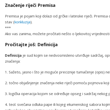
Značenje riječi Premisa
Premisa je pojam koji dolazi od grčke i latinske riječi. Premisa 
stav (
konkluzija
).
***
Ako vas zanima, možete pročitati nešto o ljekovitoj vrijednost
Pročitajte još: Definicija
Definicija
je sud kojim se nedvosmisleno utvrđuje sadržaj, o
značenja:
1. Sažeto, jasno i što je moguće preciznije tumačenje (opis) n
2. točno objašnjenje značenja neke riječi pomoću pojmova koj
3. logička operacija kojom se određuje opseg i sadržaj neko
4. teol. svečana odluka pape ili kojeg ekumenskog sabora kojim