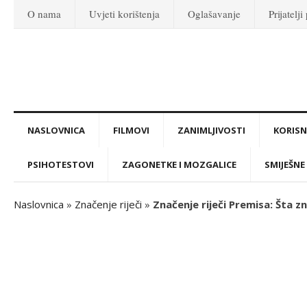
O nama
Uvjeti korištenja
Oglašavanje
Prijatelji
NASLOVNICA
FILMOVI
ZANIMLJIVOSTI
KORISNI
PSIHOTESTOVI
ZAGONETKE I MOZGALICE
SMIJEŠNE 
Naslovnica
»
Značenje riječi
»
Značenje riječi Premisa: Šta z