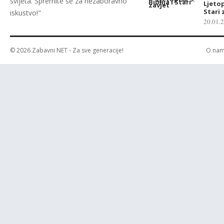
svijeta. Spremite se za nezaboravno
Ljetop
Stari 
iskustvo!"
20.01.
© 2026
Zabavni NET
- Za sve generacije!
O na