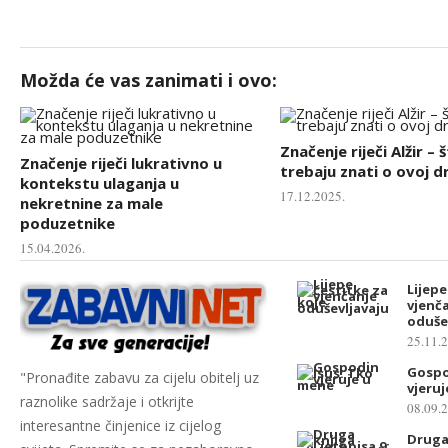
Možda će vas zanimati i ovo:
Značenje riječi Alžir – 
Značenje riječi lukrativno u
trebaju znati o ovoj d
kontekstu ulaganja u
17.12.2025.
nekretnine za male
poduzetnike
15.04.2026.
Lijepe
vjenč
oduše
25.11.
Gospo
"Pronađite zabavu za cijelu obitelj uz
vjeru
raznolike sadržaje i otkrijte
08.09.
interesantne činjenice iz cijelog
Druga