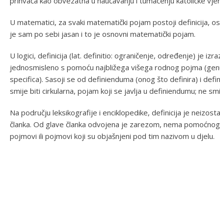
prihvaća kao obvezatna u naučavanju i tumačenju katoličke vjer
U matematici, za svaki matematički pojam postoji definicija, 
je sam po sebi jasan i to je osnovni matematički pojam.
U logici, definicija (lat. definitio: ograničenje, određenje) je 
jednosmisleno s pomoću najbližega višega rodnog pojma (genus 
specifica). Sasoji se od definienduma (onog što definira) i defi
smije biti cirkularna, pojam koji se javlja u definiendumu; ne smi
Na području leksikografije i enciklopedike, definicija je neizos
članka. Od glave članka odvojena je zarezom, nema pomoćnog g
pojmovi ili pojmovi koji su objašnjeni pod tim nazivom u djelu.