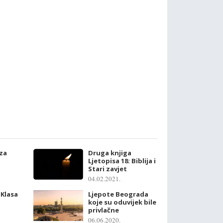
 za
Druga knjiga
Ljetopisa 18: Biblija i
Stari zavjet
04.02.2021.
 Klasa
Ljepote Beograda
koje su oduvijek bile
privlačne
06.06.2020.