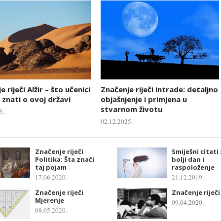
 riječi Alžir – što učenici
Značenje riječi intrade: detaljno
 znati o ovoj državi
objašnjenje i primjena u
stvarnom životu
5.
02.12.2025.
Značenje riječi
Smiješni citati
Politika: Šta znači
bolji dan i
taj pojam
raspoloženje
17.06.2020.
21.12.2019.
Značenje riječi
Značenje riječi
Mjerenje
09.04.2020.
08.05.2020.