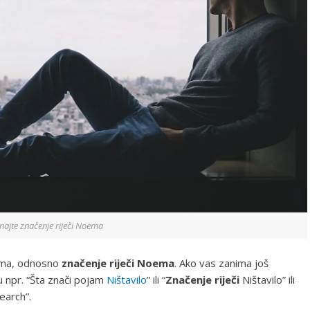
najte značenje riječi Noema
a, odnosno
značenje riječi Noema
. Ako vas zanima još
gu npr. “Šta znači pojam
Ništavilo
” ili “
Značenje riječi
Ništavilo” ili
earch”.