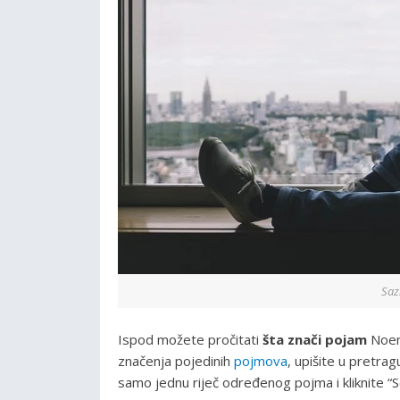
Saz
Ispod možete pročitati
šta znači pojam
Noem
značenja pojedinih
pojmova
, upišite u pretra
samo jednu riječ određenog pojma i kliknite “S