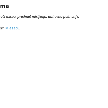
ema
znači misao, predmet mišljenja, duhovno poimanje.
nom
Mjesecu
.