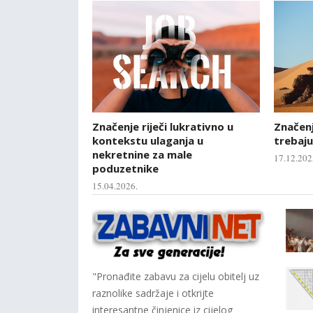
Značenje riječi lukrativno u
Značenje
kontekstu ulaganja u
trebaju
nekretnine za male
17.12.202
poduzetnike
15.04.2026.
"Pronađite zabavu za cijelu obitelj uz
raznolike sadržaje i otkrijte
interesantne činjenice iz cijelog