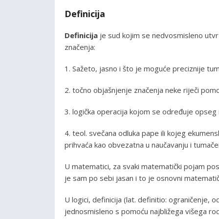
Definicija
Definicija
je sud kojim se nedvosmisleno utv
značenja:
1. Sažeto, jasno i što je moguće preciznije t
2. točno objašnjenje značenja neke riječi po
3. logička operacija kojom se određuje opseg
4. teol. svečana odluka pape ili kojeg ekumens
prihvaća kao obvezatna u naučavanju i tumačen
U matematici, za svaki matematički pojam post
je sam po sebi jasan i to je osnovni matemati
U logici, definicija (lat. definitio: ograničenj
jednosmisleno s pomoću najbližega višega rodn