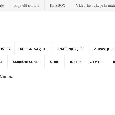
nje
Prijatelji portala
KvizBOX
Video instrukcije iz ma
OSTI
KORISNI SAVJETI
ZNAČENJE RIJEČI
ZDRAVLJE I 
CE
SMIJEŠNE SLIKE
STRIP
IGRE
CITATI
B
i Noema