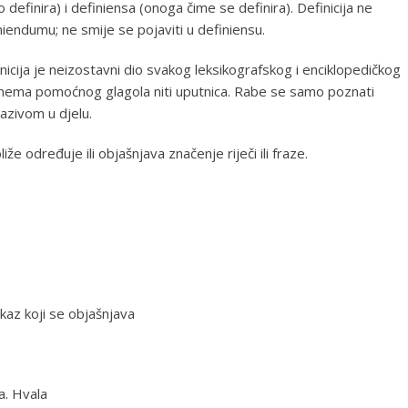
 definira) i definiensa (onoga čime se definira). Definicija ne
finiendumu; ne smije se pojaviti u definiensu.
inicija je neizostavni dio svakog leksikografskog i enciklopedičkog
 nema pomoćnog glagola niti uputnica. Rabe se samo poznati
nazivom u djelu.
liže određuje ili objašnjava značenje riječi ili fraze.
skaz koji se objašnjava
a. Hvala