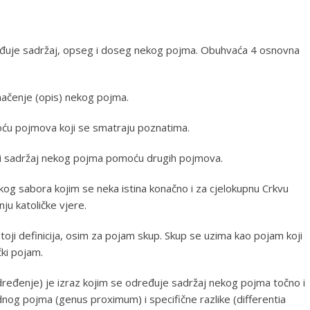
rđuje sadržaj, opseg i doseg nekog pojma. Obuhvaća 4 osnovna
umačenje (opis) nekog pojma.
moću pojmova koji se smatraju poznatima.
 i sadržaj nekog pojma pomoću drugih pojmova.
kog sabora kojim se neka istina konačno i za cjelokupnu Crkvu
ju katoličke vjere.
oji definicija, osim za pojam skup. Skup se uzima kao pojam koji
čki pojam.
e, određenje) je izraz kojim se određuje sadržaj nekog pojma točno i
og pojma (genus proximum) i specifične razlike (differentia