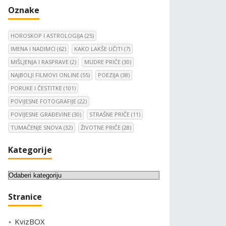
Oznake
HOROSKOP I ASTROLOGIJA
(25)
IMENA I NADIMCI
(62)
KAKO LAKŠE UČITI
(7)
MIŠLJENJA I RASPRAVE
(2)
MUDRE PRIČE
(30)
NAJBOLJI FILMOVI ONLINE
(55)
POEZIJA
(38)
PORUKE I ČESTITKE
(101)
POVIJESNE FOTOGRAFIJE
(22)
POVIJESNE GRAĐEVINE
(30)
STRAŠNE PRIČE
(11)
TUMAČENJE SNOVA
(32)
ŽIVOTNE PRIČE
(28)
Kategorije
K
a
Stranice
t
e
KvizBOX
g