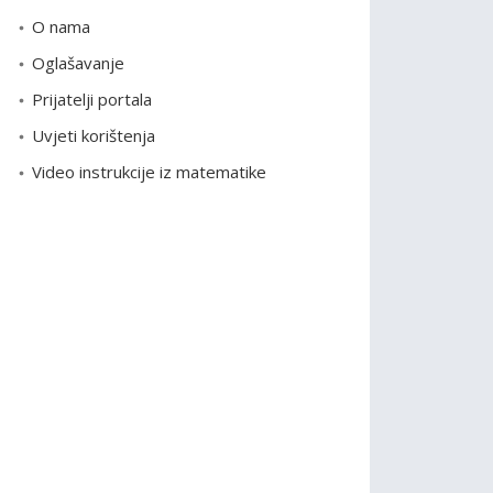
o
O nama
r
Oglašavanje
i
Prijatelji portala
j
e
Uvjeti korištenja
Video instrukcije iz matematike