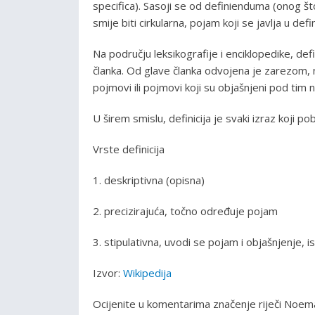
specifica). Sasoji se od definienduma (onog što
smije biti cirkularna, pojam koji se javlja u de
Na području leksikografije i enciklopedike, def
članka. Od glave članka odvojena je zarezom,
pojmovi ili pojmovi koji su objašnjeni pod tim 
U širem smislu, definicija je svaki izraz koji pob
Vrste definicija
1. deskriptivna (opisna)
2. precizirajuća, točno određuje pojam
3. stipulativna, uvodi se pojam i objašnjenje, i
Izvor:
Wikipedija
Ocijenite u komentarima značenje riječi Noem