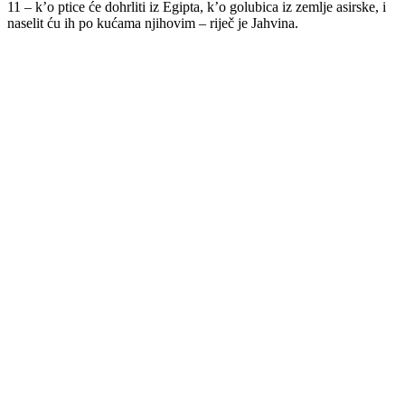
11 – k’o ptice će dohrliti iz Egipta, k’o golubica iz zemlje asirske, i
naselit ću ih po kućama njihovim – riječ je Jahvina.