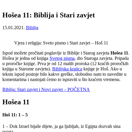
Hošea 11: Biblija i Stari zavjet
15.01.2021.
Biblija
Vjera i religija: Sveto pismo i Stari zavjet – Hoš 11
Ispod možete pročitati poglavlje iz Biblije i Starog zavjeta
Hošea 11
.
Hošea je jedna od knjiga
Svetog pisma
, dio Staroga zavjeta. Pripada
u proročke knjige. Prva je od 12 malih proroka (12 kraćih proročkih
knjiga u Starome zavjetu).
Biblijska kratica
knjige je Hoš. Ako u
tekstu ispod postoje bilo kakve greške, slobodno nam to navedite u
komentarima i nastojati ćemo to ispraviti u što kraćem vremenu.
Biblija: Stari zavjet i Novi zavjet – POČETNA
Hošea 11
Hoš 11: 1 – 5
1 – Dok Izrael bijaše dijete, ja ga ljubljah, iz Egipta dozvah sina
svoga.