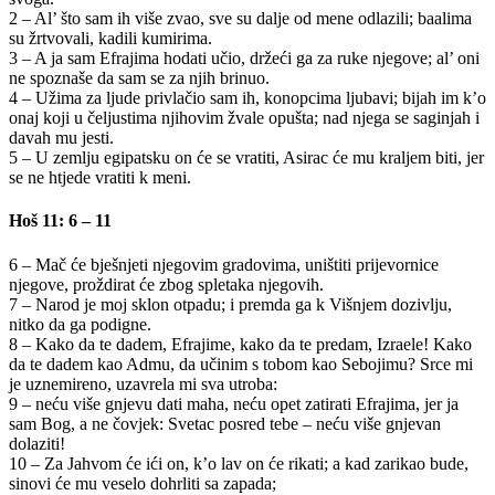
2 – Al’ što sam ih više zvao, sve su dalje od mene odlazili; baalima
su žrtvovali, kadili kumirima.
3 – A ja sam Efrajima hodati učio, držeći ga za ruke njegove; al’ oni
ne spoznaše da sam se za njih brinuo.
4 – Užima za ljude privlačio sam ih, konopcima ljubavi; bijah im k’o
onaj koji u čeljustima njihovim žvale opušta; nad njega se saginjah i
davah mu jesti.
5 – U zemlju egipatsku on će se vratiti, Asirac će mu kraljem biti, jer
se ne htjede vratiti k meni.
Hoš 11: 6 – 11
6 – Mač će bješnjeti njegovim gradovima, uništiti prijevornice
njegove, proždirat će zbog spletaka njegovih.
7 – Narod je moj sklon otpadu; i premda ga k Višnjem dozivlju,
nitko da ga podigne.
8 – Kako da te dadem, Efrajime, kako da te predam, Izraele! Kako
da te dadem kao Admu, da učinim s tobom kao Sebojimu? Srce mi
je uznemireno, uzavrela mi sva utroba:
9 – neću više gnjevu dati maha, neću opet zatirati Efrajima, jer ja
sam Bog, a ne čovjek: Svetac posred tebe – neću više gnjevan
dolaziti!
10 – Za Jahvom će ići on, k’o lav on će rikati; a kad zarikao bude,
sinovi će mu veselo dohrliti sa zapada;