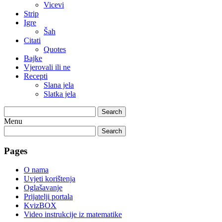
Vicevi
Strip
Igre
Šah
Citati
Quotes
Bajke
Vjerovali ili ne
Recepti
Slana jela
Slatka jela
Search
Menu
Search
Pages
O nama
Uvjeti korištenja
Oglašavanje
Prijatelji portala
KvizBOX
Video instrukcije iz matematike