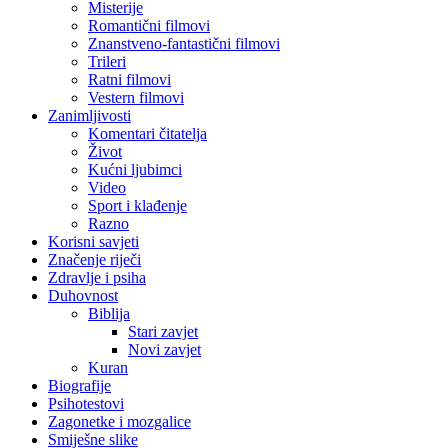
Misterije
Romantični filmovi
Znanstveno-fantastični filmovi
Trileri
Ratni filmovi
Vestern filmovi
Zanimljivosti
Komentari čitatelja
Život
Kućni ljubimci
Video
Sport i klađenje
Razno
Korisni savjeti
Značenje riječi
Zdravlje i psiha
Duhovnost
Biblija
Stari zavjet
Novi zavjet
Kuran
Biografije
Psihotestovi
Zagonetke i mozgalice
Smiješne slike