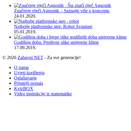
Značenje riječi Agnostik – Saznajte više o konceptu
24.01.2020.
Najbolje platformske igre: Robot Avanture
05.01.2019.
Godišnja doba: Predivne slike umjerene klime
17.09.2019.
© 2026
Zabavni NET
- Za sve generacije!
O nama
Uvjeti korištenja
Oglašavanje
Prijatelji portala
KvizBOX
Video instrukcije iz matematike