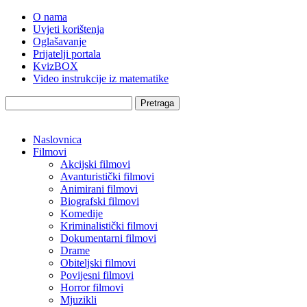
O nama
Uvjeti korištenja
Oglašavanje
Prijatelji portala
KvizBOX
Video instrukcije iz matematike
Pretraga
Naslovnica
Filmovi
Akcijski filmovi
Avanturistički filmovi
Animirani filmovi
Biografski filmovi
Komedije
Kriminalistički filmovi
Dokumentarni filmovi
Drame
Obiteljski filmovi
Povijesni filmovi
Horror filmovi
Mjuzikli