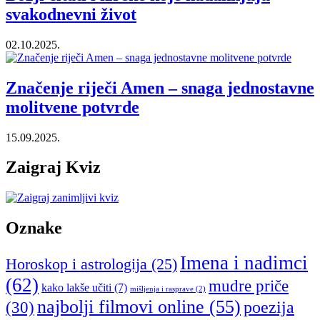
svakodnevni život
02.10.2025.
Značenje riječi Amen – snaga jednostavne
molitvene potvrde
15.09.2025.
Zaigraj Kviz
Oznake
Imena i nadimci
Horoskop i astrologija
(25)
(62)
mudre priče
kako lakše učiti
(7)
mišljenja i rasprave
(2)
najbolji filmovi online
(55)
poezija
(30)