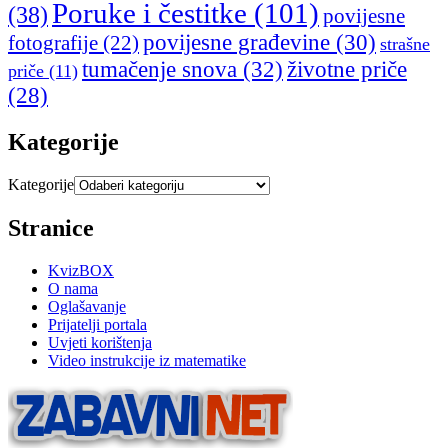
Poruke i čestitke
(101)
(38)
povijesne
povijesne građevine
(30)
fotografije
(22)
strašne
tumačenje snova
(32)
životne priče
priče
(11)
(28)
Kategorije
Kategorije
Stranice
KvizBOX
O nama
Oglašavanje
Prijatelji portala
Uvjeti korištenja
Video instrukcije iz matematike