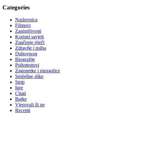
Categories
Naslovnica
Filmovi
Zanimljivosti
Korisni savjeti
Značenje riječi
Zdravlje i psiha
Duhovnost
Biografije
Psihotestovi
Zagonetke i mozgalice
Smiješne slike
Strip
Igre
Citati
Bajke
Vjerovali ili ne
Recepti