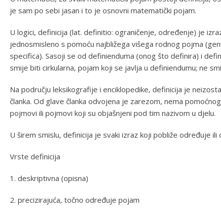
je sam po sebi jasan i to je osnovni matematički pojam.
U logici, definicija (lat. definitio: ograničenje, određenje) je 
jednosmisleno s pomoću najbližega višega rodnog pojma (genus 
specifica). Sasoji se od definienduma (onog što definira) i defi
smije biti cirkularna, pojam koji se javlja u definiendumu; ne smi
Na području leksikografije i enciklopedike, definicija je neizos
članka. Od glave članka odvojena je zarezom, nema pomoćnog g
pojmovi ili pojmovi koji su objašnjeni pod tim nazivom u djelu.
U širem smislu, definicija je svaki izraz koji pobliže određuje ili 
Vrste definicija
1. deskriptivna (opisna)
2. precizirajuća, točno određuje pojam