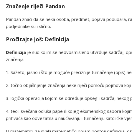
Značenje riječi Pandan
Pandan znači da se neka osoba, predmet, pojava podudara, rav
podjednake su i slično.
Pročitajte još: Definicija
Definicija
je sud kojim se nedvosmisleno utvrđuje sadržaj, o
značenja:
1. Sažeto, jasno i što je moguće preciznije tumačenje (opis) n
2. točno objašnjenje značenja neke riječi pomoću pojmova koj
3. logička operacija kojom se određuje opseg i sadržaj neko
4. teol. svečana odluka pape ili kojeg ekumenskog sabora kojim
prihvaća kao obvezatna u naučavanju i tumačenju katoličke vjer
U matematici, za svaki matematički pojam postoji definicija, 