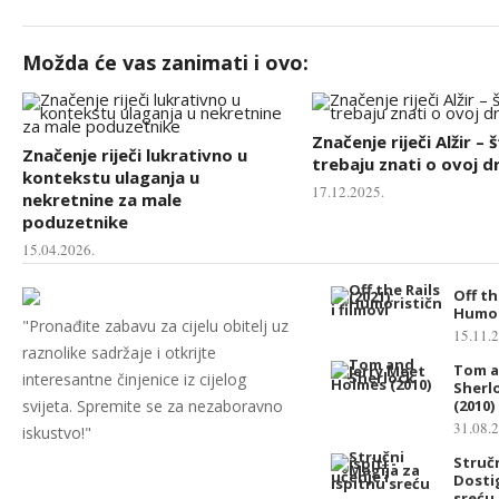
Možda će vas zanimati i ovo:
Značenje riječi Alžir – 
Značenje riječi lukrativno u
trebaju znati o ovoj d
kontekstu ulaganja u
17.12.2025.
nekretnine za male
poduzetnike
15.04.2026.
Off th
Humori
"Pronađite zabavu za cijelu obitelj uz
15.11.
raznolike sadržaje i otkrijte
Tom a
interesantne činjenice iz cijelog
Sherl
svijeta. Spremite se za nezaboravno
(2010)
31.08.
iskustvo!"
Stručn
Dosti
sreću