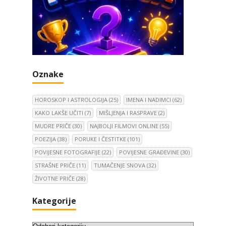
Oznake
HOROSKOP I ASTROLOGIJA
(25)
IMENA I NADIMCI
(62)
KAKO LAKŠE UČITI
(7)
MIŠLJENJA I RASPRAVE
(2)
MUDRE PRIČE
(30)
NAJBOLJI FILMOVI ONLINE
(55)
POEZIJA
(38)
PORUKE I ČESTITKE
(101)
POVIJESNE FOTOGRAFIJE
(22)
POVIJESNE GRAĐEVINE
(30)
STRAŠNE PRIČE
(11)
TUMAČENJE SNOVA
(32)
ŽIVOTNE PRIČE
(28)
Kategorije
K