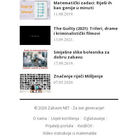
Matematički zadaci: Riješi ih
kao genije u minuti
11.08.2019.
The Guilty (2021): Trileri, drame
i kriminalistički filmovi
13.09.2021.
Smiješne slike bolesnika za
dobru zabavu
17.09.2019.
Značenje riječi Mišljenje
07.05.2020.
© 2026
Zabavni NET
- Za sve generacije!
O nama
Uvjeti korištenja
Oglašavanje
Prijatelji portala
KvizBOX
Video instrukcije iz matematike