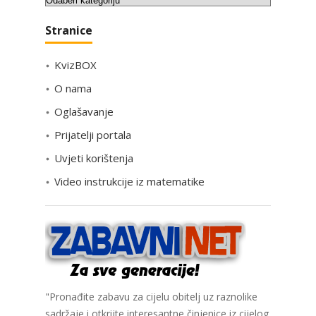
a
Stranice
t
e
KvizBOX
g
o
O nama
r
Oglašavanje
i
Prijatelji portala
j
e
Uvjeti korištenja
Video instrukcije iz matematike
"Pronađite zabavu za cijelu obitelj uz raznolike
sadržaje i otkrijte interesantne činjenice iz cijelog