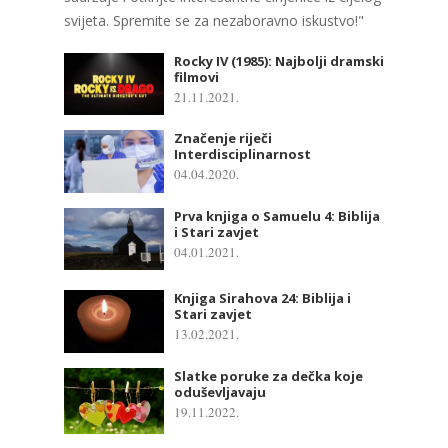
svijeta. Spremite se za nezaboravno iskustvo!"
Rocky IV (1985): Najbolji dramski
filmovi
21.11.2021.
Značenje riječi
Interdisciplinarnost
04.04.2020.
Prva knjiga o Samuelu 4: Biblija
i Stari zavjet
04.01.2021.
Knjiga Sirahova 24: Biblija i
Stari zavjet
13.02.2021.
Slatke poruke za dečka koje
oduševljavaju
19.11.2022.