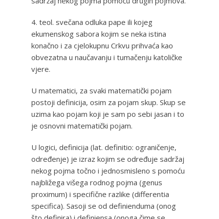
sadržaj nekog pojma pomoću drugih pojmova.
4. teol. svečana odluka pape ili kojeg
ekumenskog sabora kojim se neka istina
konačno i za cjelokupnu Crkvu prihvaća kao
obvezatna u naučavanju i tumačenju katoličke
vjere.
U matematici, za svaki matematički pojam
postoji definicija, osim za pojam skup. Skup se
uzima kao pojam koji je sam po sebi jasan i to
je osnovni matematički pojam.
U logici, definicija (lat. definitio: ograničenje,
određenje) je izraz kojim se određuje sadržaj
nekog pojma točno i jednosmisleno s pomoću
najbližega višega rodnog pojma (genus
proximum) i specifične razlike (differentia
specifica). Sasoji se od definienduma (onog
što definira) i definiensa (onoga čime se