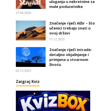
ulaganja u nekretnine za
male poduzetnike
15.04.2026.
Značenje riječi Alžir – što
učenici trebaju znati o
ovoj državi
17.12.2025.
Značenje riječi intrade:
detaljno objašnjenje i
primjena u stvarnom
životu
02.12.2025.
Zaigraj Kviz