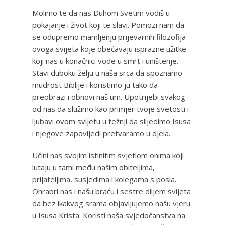
Molimo te da nas Duhom Svetim vodiš u
pokajanje i život koji te slavi. Pomozi nam da
se odupremo mamljenju prijevarnih filozofija
ovoga svijeta koje obećavaju isprazne užitke
koji nas u konačnici vode u smrt i uništenje.
Stavi duboku želju u naša srca da spoznamo
mudrost Biblije i koristimo ju tako da
preobrazi i obnovi naš um. Upotrijebi svakog
od nas da služimo kao primjer tvoje svetosti i
ljubavi ovom svijetu u težnji da slijedimo Isusa
i njegove zapovijedi pretvaramo u djela.
Učini nas svojim istinitim svjetlom onima koji
lutaju u tami među našim obiteljima,
prijateljima, susjedima i kolegama s posla.
Ohrabri nas i našu braću i sestre diljem svijeta
da bez ikakvog srama objavljujemo našu vjeru
u Isusa Krista. Koristi naša svjedočanstva na