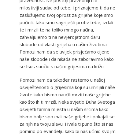
pravednost. Ne postoji pravedniji niti
milostiviji sudac od tebe, i priznajemo ti da ne
zaslužujemo tvoj oprost za grijehe koje smo
počinili. Iako smo sagriješili protiv tebe, izdali
te i mrzili te na toliko mnogo načina,
zahvaljujemo ti na nevjerojatnom daru
slobode od vlasti grijeha u našim životima.
Pomozi nam da se uvijek prisjećamo cijene
naše slobode i da nikada ne zaboravimo kako
se Isus suočio s našim grijesima na križu.
Pomozi nam da također rastemo u našoj
osviještenosti o grijesima koji su umrljali naše
živote kako bismo naučili mrziti naše grijehe
kao što ih ti mrziš. Neka svjetlo Duha Svetoga
osvijetli tamna mjesta u našim srcima kako
bismo bolje spoznali naše grijehe i pokajali se
za njih na tvoju slavu. Hvala ti puno što si nas
pomirio po evanđelju kako bi nas učinio svojim