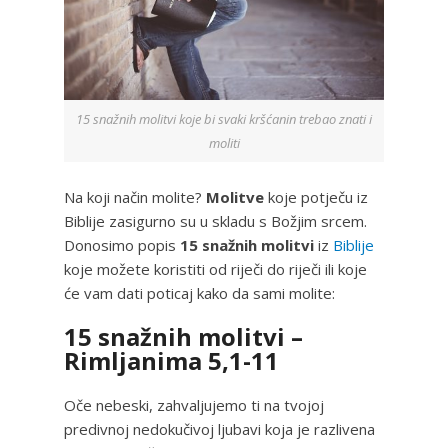
15 snažnih molitvi koje bi svaki kršćanin trebao znati i
moliti
Na koji način molite?
Molitve
koje potječu iz
Biblije zasigurno su u skladu s Božjim srcem.
Donosimo popis
15 snažnih molitvi
iz
Biblije
koje možete koristiti od riječi do riječi ili koje
će vam dati poticaj kako da sami molite:
15 snažnih molitvi –
Rimljanima 5,1-11
Oče nebeski, zahvaljujemo ti na tvojoj
predivnoj nedokučivoj ljubavi koja je razlivena