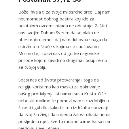
Bože, hvala ti za tvoje milosrdno srce. Daj nam
neumornost dobrog pastira koji ide za
odlutalom ovcom i nikada ne odustaje. Zaštiti
nas svojim Duhom Svetim da se olako ne
obeshrabrujemo i daj nam duhovnu snagu da
izdržimo teškoće s kojima se suočavamo.
Molimo te, izbavi nas od gorke nagonske
prirode kojom zavidimo drugima i odupiremo
se tvojoj volji.
Spasi nas od života pretvaranja i toga da
religiju koristimo kao masku za pokrivanje
našeg protivljenja istinama Isusa Krista. Oče
nebeski, molimo te pomozi nam u razdobljima
žalosti i gubitka kako bismo izdržali u spoznaji
da tvoj Sin živi, i da u njemu žalost nikada nema
posljednju riječ. Sve to molimo u ime Isusa i na
njegovu slavu, Amen.