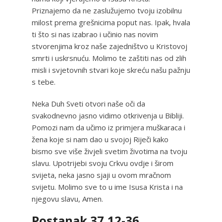
Priznajemo da ne zaslužujemo tvoju izobilnu
milost prema grešnicima poput nas. Ipak, hvala
ti što si nas izabrao i učinio nas novim
stvorenjima kroz naše zajedništvo u Kristovoj
smrti i uskrsnuću. Molimo te zaštiti nas od zlih
misli i svjetovnih stvari koje skreću našu pažnju
s tebe.
Neka Duh Sveti otvori naše oči da
svakodnevno jasno vidimo otkrivenja u Bibliji.
Pomozi nam da učimo iz primjera muškaraca i
žena koje si nam dao u svojoj Riječi kako
bismo sve više živjeli svetim životima na tvoju
slavu. Upotrijebi svoju Crkvu ovdje i širom
svijeta, neka jasno sjaji u ovom mračnom
svijetu. Molimo sve to u ime Isusa Krista i na
njegovu slavu, Amen.
Postanak 37,12-36