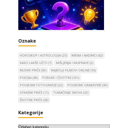
Oznake
HOROSKOP I ASTROLOGIJA
(25)
IMENA I NADIMCI
(62)
KAKO LAKŠE UČITI
(7)
MIŠLJENJA I RASPRAVE
(2)
MUDRE PRIČE
(30)
NAJBOLJI FILMOVI ONLINE
(55)
POEZIJA
(38)
PORUKE I ČESTITKE
(101)
POVIJESNE FOTOGRAFIJE
(22)
POVIJESNE GRAĐEVINE
(30)
STRAŠNE PRIČE
(11)
TUMAČENJE SNOVA
(32)
ŽIVOTNE PRIČE
(28)
Kategorije
K