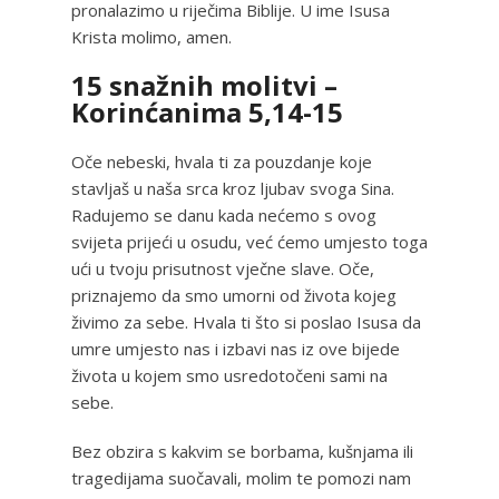
pronalazimo u riječima Biblije. U ime Isusa
Krista molimo, amen.
15 snažnih molitvi –
Korinćanima 5,14-15
Oče nebeski, hvala ti za pouzdanje koje
stavljaš u naša srca kroz ljubav svoga Sina.
Radujemo se danu kada nećemo s ovog
svijeta prijeći u osudu, već ćemo umjesto toga
ući u tvoju prisutnost vječne slave. Oče,
priznajemo da smo umorni od života kojeg
živimo za sebe. Hvala ti što si poslao Isusa da
umre umjesto nas i izbavi nas iz ove bijede
života u kojem smo usredotočeni sami na
sebe.
Bez obzira s kakvim se borbama, kušnjama ili
tragedijama suočavali, molim te pomozi nam