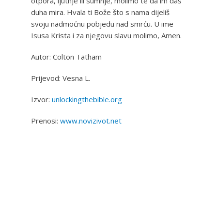
otpora, ljutnje ili sumnje, molimo te da im daš
duha mira. Hvala ti Bože što s nama dijeliš
svoju nadmoćnu pobjedu nad smrću. U ime
Isusa Krista i za njegovu slavu molimo, Amen.
Autor: Colton Tatham
Prijevod: Vesna L.
Izvor:
unlockingthebible.org
Prenosi:
www.novizivot.net