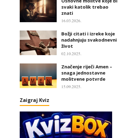
Osnovne molitve koje bi
svaki katolik trebao
znati
16.03.2026.
Božji citati i izreke koje
nadahnjuju svakodnevni
život
02.10.2025.
Značenje riječi Amen –
snaga jednostavne
molitvene potvrde
15.09.2025.
Zaigraj Kviz