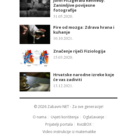
John Fitzgerald Kennedy:
Zanimljive povijesne
fotografije
31.05.2020.
Pire od mozga: Zdrava hrana i
kuhanje
10.10.2021.
Značenje riječi Fiziologija
15.03.2020.
Hrvatske narodne izreke koje
će vas zadiviti
13.12.2021.
© 2026
Zabavni NET
- Za sve generacije!
O nama
Uvjeti korištenja
Oglašavanje
Prijatelji portala
KvizBOX
Video instrukcije iz matematike