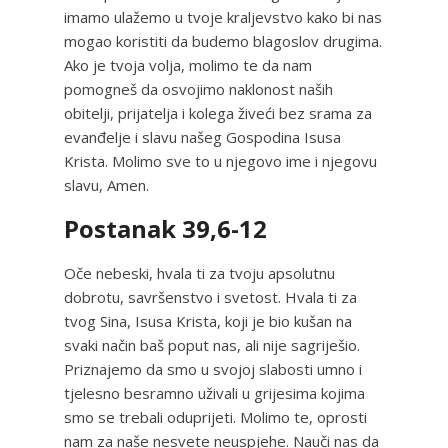
imamo ulažemo u tvoje kraljevstvo kako bi nas
mogao koristiti da budemo blagoslov drugima.
Ako je tvoja volja, molimo te da nam
pomogneš da osvojimo naklonost naših
obitelji, prijatelja i kolega živeći bez srama za
evanđelje i slavu našeg Gospodina Isusa
Krista. Molimo sve to u njegovo ime i njegovu
slavu, Amen.
Postanak 39,6-12
Oče nebeski, hvala ti za tvoju apsolutnu
dobrotu, savršenstvo i svetost. Hvala ti za
tvog Sina, Isusa Krista, koji je bio kušan na
svaki način baš poput nas, ali nije sagriješio.
Priznajemo da smo u svojoj slabosti umno i
tjelesno besramno uživali u grijesima kojima
smo se trebali oduprijeti. Molimo te, oprosti
nam za naše nesvete neuspjehe. Nauči nas da