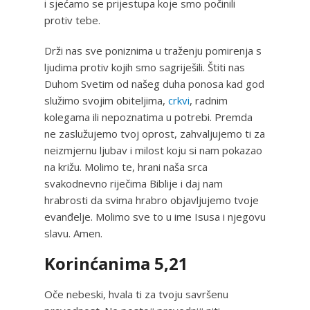
i sjećamo se prijestupa koje smo počinili
protiv tebe.
Drži nas sve poniznima u traženju pomirenja s
ljudima protiv kojih smo sagriješili. Štiti nas
Duhom Svetim od našeg duha ponosa kad god
služimo svojim obiteljima,
crkvi
, radnim
kolegama ili nepoznatima u potrebi. Premda
ne zaslužujemo tvoj oprost, zahvaljujemo ti za
neizmjernu ljubav i milost koju si nam pokazao
na križu. Molimo te, hrani naša srca
svakodnevno riječima Biblije i daj nam
hrabrosti da svima hrabro objavljujemo tvoje
evanđelje. Molimo sve to u ime Isusa i njegovu
slavu. Amen.
Korinćanima 5,21
Oče nebeski, hvala ti za tvoju savršenu