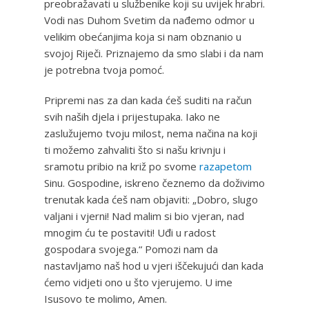
preobražavati u službenike koji su uvijek hrabri.
Vodi nas Duhom Svetim da nađemo odmor u
velikim obećanjima koja si nam obznanio u
svojoj Riječi. Priznajemo da smo slabi i da nam
je potrebna tvoja pomoć.
Pripremi nas za dan kada ćeš suditi na račun
svih naših djela i prijestupaka. Iako ne
zaslužujemo tvoju milost, nema načina na koji
ti možemo zahvaliti što si našu krivnju i
sramotu pribio na križ po svome
razapetom
Sinu. Gospodine, iskreno čeznemo da doživimo
trenutak kada ćeš nam objaviti: „Dobro, slugo
valjani i vjerni! Nad malim si bio vjeran, nad
mnogim ću te postaviti! Uđi u radost
gospodara svojega.“ Pomozi nam da
nastavljamo naš hod u vjeri iščekujući dan kada
ćemo vidjeti ono u što vjerujemo. U ime
Isusovo te molimo, Amen.