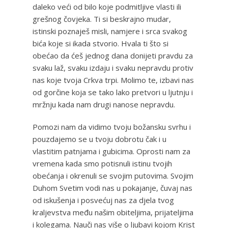
daleko veći od bilo koje podmitljive vlasti ili
grešnog čovjeka. Ti si beskrajno mudar,
istinski poznaješ misli, namjere i srca svakog
bića koje si ikada stvorio. Hvala ti što si
obećao da ćeš jednog dana donijeti pravdu za
svaku laž, svaku izdaju i svaku nepravdu protiv
nas koje tvoja Crkva trpi. Molimo te, izbavi nas
od gorčine koja se tako lako pretvori u ljutnju i
mržnju kada nam drugi nanose nepravdu.
Pomozi nam da vidimo tvoju božansku svrhu i
pouzdajemo se u tvoju dobrotu čak i u
vlastitim patnjama i gubicima. Oprosti nam za
vremena kada smo potisnuli istinu tvojih
obećanja i okrenuli se svojim putovima. Svojim
Duhom Svetim vodi nas u pokajanje, čuvaj nas
od iskušenja i posvećuj nas za djela tvog
kraljevstva među našim obiteljima, prijateljima
i kolegama. Nauči nas više o ljubavi kojom Krist