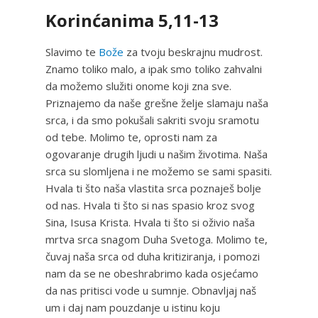
Korinćanima 5,11-13
Slavimo te
Bože
za tvoju beskrajnu mudrost.
Znamo toliko malo, a ipak smo toliko zahvalni
da možemo služiti onome koji zna sve.
Priznajemo da naše grešne želje slamaju naša
srca, i da smo pokušali sakriti svoju sramotu
od tebe. Molimo te, oprosti nam za
ogovaranje drugih ljudi u našim životima. Naša
srca su slomljena i ne možemo se sami spasiti.
Hvala ti što naša vlastita srca poznaješ bolje
od nas. Hvala ti što si nas spasio kroz svog
Sina, Isusa Krista. Hvala ti što si oživio naša
mrtva srca snagom Duha Svetoga. Molimo te,
čuvaj naša srca od duha kritiziranja, i pomozi
nam da se ne obeshrabrimo kada osjećamo
da nas pritisci vode u sumnje. Obnavljaj naš
um i daj nam pouzdanje u istinu koju