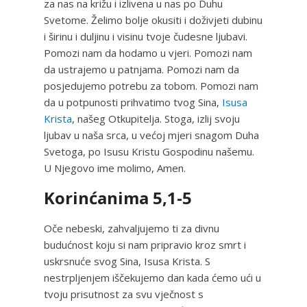
za nas na križu i izlivena u nas po Duhu
Svetome. Želimo bolje okusiti i doživjeti dubinu
i širinu i duljinu i visinu tvoje čudesne ljubavi.
Pomozi nam da hodamo u vjeri. Pomozi nam
da ustrajemo u patnjama. Pomozi nam da
posjedujemo potrebu za tobom. Pomozi nam
da u potpunosti prihvatimo tvog Sina,
Isusa
Krista
, našeg Otkupitelja. Stoga, izlij svoju
ljubav u naša srca, u većoj mjeri snagom Duha
Svetoga, po Isusu Kristu Gospodinu našemu.
U Njegovo ime molimo, Amen.
Korinćanima 5,1-5
Oče nebeski, zahvaljujemo ti za divnu
budućnost koju si nam pripravio kroz smrt i
uskrsnuće svog Sina, Isusa Krista. S
nestrpljenjem iščekujemo dan kada ćemo ući u
tvoju prisutnost za svu vječnost s