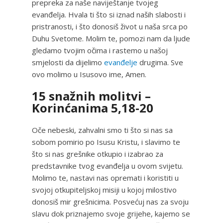
prepreka za naše naviještanje tvojeg
evanđelja. Hvala ti što si iznad naših slabosti i
pristranosti, i što donosiš život u naša srca po
Duhu Svetome. Molim te, pomozi nam da ljude
gledamo tvojim očima i rastemo u našoj
smjelosti da dijelimo
evanđelje
drugima. Sve
ovo molimo u Isusovo ime, Amen.
15 snažnih molitvi –
Korinćanima 5,18-20
Oče nebeski, zahvalni smo ti što si nas sa
sobom pomirio po Isusu Kristu, i slavimo te
što si nas grešnike otkupio i izabrao za
predstavnike tvog evanđelja u ovom svijetu.
Molimo te, nastavi nas opremati i koristiti u
svojoj otkupiteljskoj misiji u kojoj milostivo
donosiš mir grešnicima. Posvećuj nas za svoju
slavu dok priznajemo svoje grijehe, kajemo se