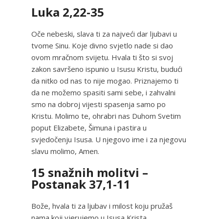
Luka 2,22-35
Oče nebeski, slava ti za najveći dar ljubavi u
tvome Sinu. Koje divno svjetlo nade si dao
ovom mračnom svijetu. Hvala ti što si svoj
zakon savršeno ispunio u Isusu Kristu, budući
da nitko od nas to nije mogao. Priznajemo ti
da ne možemo spasiti sami sebe, i zahvalni
smo na dobroj vijesti spasenja samo po
Kristu. Molimo te, ohrabri nas Duhom Svetim
poput Elizabete, Šimuna i pastira u
svjedočenju Isusa. U njegovo ime i za njegovu
slavu molimo, Amen.
15 snažnih molitvi –
Postanak 37,1-11
Bože, hvala ti za ljubav i milost koju pružaš
nama koji vjerujemo u Isusa Krista.