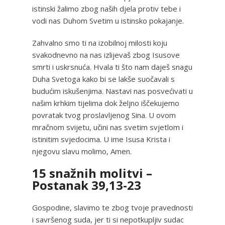
istinski žalimo zbog naših djela protiv tebe i
vodi nas Duhom Svetim u istinsko pokajanje.
Zahvalno smo ti na izobilnoj milosti koju
svakodnevno na nas izlijevaš zbog Isusove
smrti i uskrsnuća. Hvala ti što nam daješ snagu
Duha Svetoga kako bi se lakše suočavali s
budućim iskušenjima. Nastavi nas posvećivati u
našim krhkim tijelima dok željno iščekujemo
povratak tvog proslavljenog Sina. U ovom
mračnom svijetu, učini nas svetim svjetlom i
istinitim svjedocima. U ime Isusa Krista i
njegovu slavu molimo, Amen.
15 snažnih molitvi –
Postanak 39,13-23
Gospodine, slavimo te zbog tvoje pravednosti
i savršenog suda, jer ti si nepotkupljiv sudac