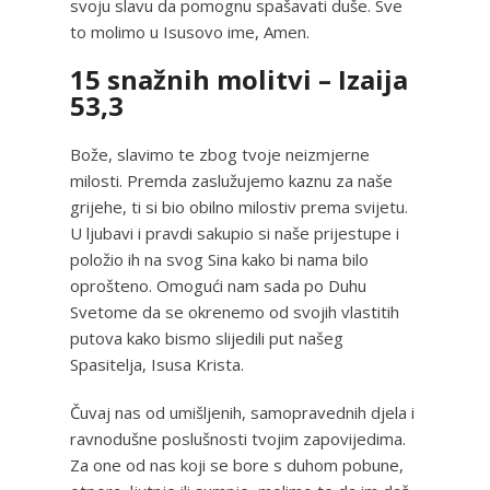
svoju slavu da pomognu spašavati duše. Sve
to molimo u Isusovo ime, Amen.
15 snažnih molitvi – Izaija
53,3
Bože, slavimo te zbog tvoje neizmjerne
milosti. Premda zaslužujemo kaznu za naše
grijehe, ti si bio obilno milostiv prema svijetu.
U ljubavi i pravdi sakupio si naše prijestupe i
položio ih na svog Sina kako bi nama bilo
oprošteno. Omogući nam sada po Duhu
Svetome da se okrenemo od svojih vlastitih
putova kako bismo slijedili put našeg
Spasitelja, Isusa Krista.
Čuvaj nas od umišljenih, samopravednih djela i
ravnodušne poslušnosti tvojim zapovijedima.
Za one od nas koji se bore s duhom pobune,