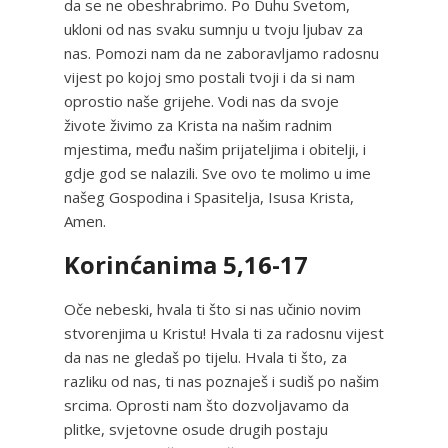
da se ne obeshrabrimo. Po Duhu Svetom,
ukloni od nas svaku sumnju u tvoju ljubav za
nas. Pomozi nam da ne zaboravljamo radosnu
vijest po kojoj smo postali tvoji i da si nam
oprostio naše grijehe. Vodi nas da svoje
živote živimo za Krista na našim radnim
mjestima, među našim prijateljima i obitelji, i
gdje god se nalazili. Sve ovo te molimo u ime
našeg Gospodina i Spasitelja, Isusa Krista,
Amen.
Korinćanima 5,16-17
Oče nebeski, hvala ti što si nas učinio novim
stvorenjima u Kristu! Hvala ti za radosnu vijest
da nas ne gledaš po tijelu. Hvala ti što, za
razliku od nas, ti nas poznaješ i sudiš po našim
srcima. Oprosti nam što dozvoljavamo da
plitke, svjetovne osude drugih postaju