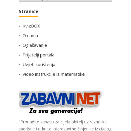
a
Stranice
t
e
KvizBOX
g
o
O nama
r
Oglašavanje
i
Prijatelji portala
j
e
Uvjeti korištenja
Video instrukcije iz matematike
"Pronađite zabavu za cijelu obitelj uz raznolike
sadržaje i otkrijte interesantne činjenice iz cijelog