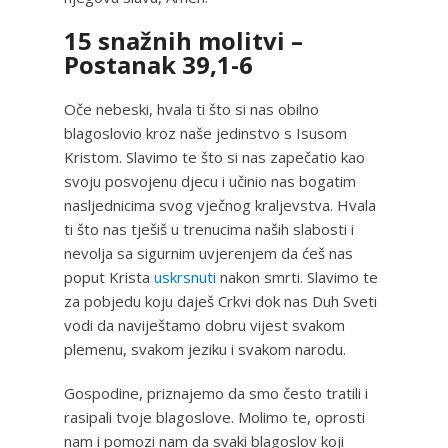
15 snažnih molitvi –
Postanak 39,1-6
Oče nebeski, hvala ti što si nas obilno
blagoslovio kroz naše jedinstvo s Isusom
Kristom. Slavimo te što si nas zapečatio kao
svoju posvojenu djecu i učinio nas bogatim
nasljednicima svog vječnog kraljevstva. Hvala
ti što nas tješiš u trenucima naših slabosti i
nevolja sa sigurnim uvjerenjem da ćeš nas
poput Krista
uskrsnuti
nakon smrti. Slavimo te
za pobjedu koju daješ Crkvi dok nas Duh Sveti
vodi da naviještamo dobru vijest svakom
plemenu, svakom jeziku i svakom narodu.
Gospodine, priznajemo da smo često tratili i
rasipali tvoje blagoslove. Molimo te, oprosti
nam i pomozi nam da svaki blagoslov koji