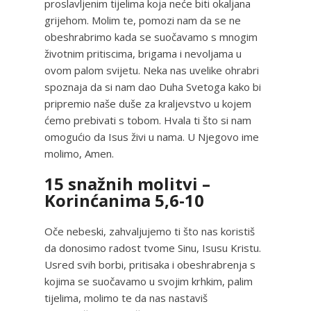
proslavljenim tijelima koja neće biti okaljana
grijehom. Molim te, pomozi nam da se ne
obeshrabrimo kada se suočavamo s mnogim
životnim pritiscima, brigama i nevoljama u
ovom palom svijetu. Neka nas uvelike ohrabri
spoznaja da si nam dao Duha Svetoga kako bi
pripremio naše duše za kraljevstvo u kojem
ćemo prebivati s tobom. Hvala ti što si nam
omogućio da Isus živi u nama. U Njegovo ime
molimo, Amen.
15 snažnih molitvi –
Korinćanima 5,6-10
Oče nebeski, zahvaljujemo ti što nas koristiš
da donosimo radost tvome Sinu, Isusu Kristu.
Usred svih borbi, pritisaka i obeshrabrenja s
kojima se suočavamo u svojim krhkim, palim
tijelima, molimo te da nas nastaviš