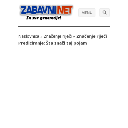
MENU
Naslovnica
»
Značenje riječi
»
Značenje riječi
Prediciranje: Šta znači taj pojam