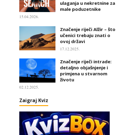
ulaganja u nekretnine za
male poduzetnike
15.04.2026.
Značenje riječi Alžir – što
učenici trebaju znati o
ovoj državi
17.12.2025.
Značenje riječi intrade:
detaljno objašnjenje i
primjena u stvarnom
životu
02.12.2025.
Zaigraj Kviz