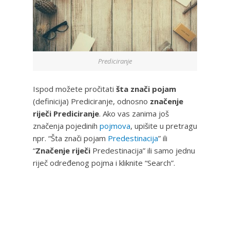
Prediciranje
Ispod možete pročitati
šta znači pojam
(definicija) Prediciranje, odnosno
značenje
riječi Prediciranje
. Ako vas zanima još
značenja pojedinih
pojmova
, upišite u pretragu
npr. “Šta znači pojam
Predestinacija
” ili
“
Značenje riječi
Predestinacija” ili samo jednu
riječ određenog pojma i kliknite “Search”.