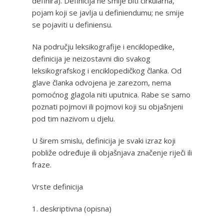
definira). Definicija ne smije biti cirkularna,
pojam koji se javlja u definiendumu; ne smije
se pojaviti u definiensu.
Na području leksikografije i enciklopedike,
definicija je neizostavni dio svakog
leksikografskog i enciklopedičkog članka. Od
glave članka odvojena je zarezom, nema
pomoćnog glagola niti uputnica. Rabe se samo
poznati pojmovi ili pojmovi koji su objašnjeni
pod tim nazivom u djelu.
U širem smislu, definicija je svaki izraz koji
pobliže određuje ili objašnjava značenje riječi ili
fraze.
Vrste definicija
1. deskriptivna (opisna)