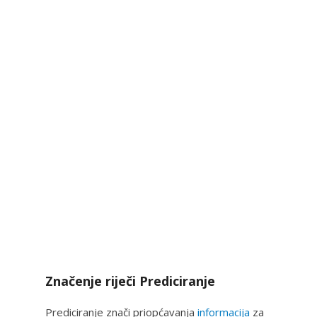
Značenje riječi Prediciranje
Prediciranje znači priopćavanja
informacija
za