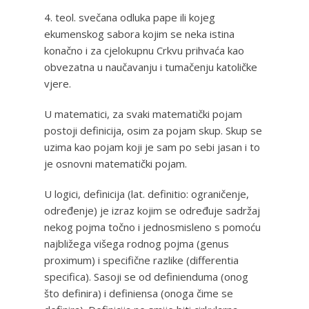
4. teol. svečana odluka pape ili kojeg
ekumenskog sabora kojim se neka istina
konačno i za cjelokupnu Crkvu prihvaća kao
obvezatna u naučavanju i tumačenju katoličke
vjere.
U matematici, za svaki matematički pojam
postoji definicija, osim za pojam skup. Skup se
uzima kao pojam koji je sam po sebi jasan i to
je osnovni matematički pojam.
U logici, definicija (lat. definitio: ograničenje,
određenje) je izraz kojim se određuje sadržaj
nekog pojma točno i jednosmisleno s pomoću
najbližega višega rodnog pojma (genus
proximum) i specifične razlike (differentia
specifica). Sasoji se od definienduma (onog
što definira) i definiensa (onoga čime se