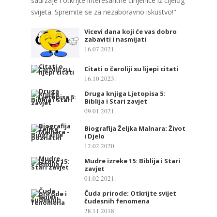
sadržaje i otkrijte interesantne činjenice iz cijelog
svijeta. Spremite se za nezaboravno iskustvo!"
Vicevi dana koji će vas dobro
zabaviti i nasmijati
16.07.2021.
Citati o čaroliji su lijepi citati
16.10.2023.
Druga knjiga Ljetopisa 5:
Biblija i Stari zavjet
09.01.2021.
Biografija Željka Malnara: Život
i Djelo
12.02.2020.
Mudre izreke 15: Biblija i Stari
zavjet
01.02.2021.
Čuda prirode: Otkrijte svijet
čudesnih fenomena
28.11.2018.