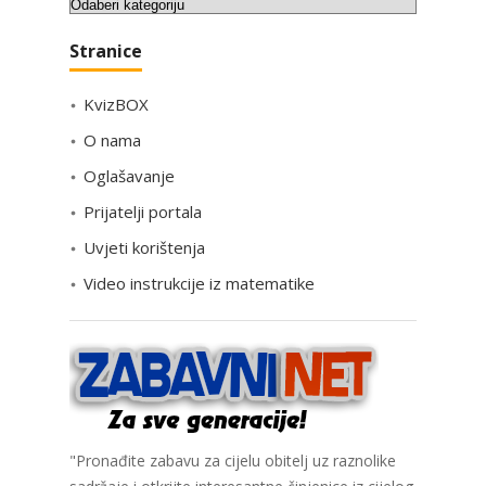
K
a
Stranice
t
e
KvizBOX
g
o
O nama
r
Oglašavanje
i
Prijatelji portala
j
e
Uvjeti korištenja
Video instrukcije iz matematike
"Pronađite zabavu za cijelu obitelj uz raznolike