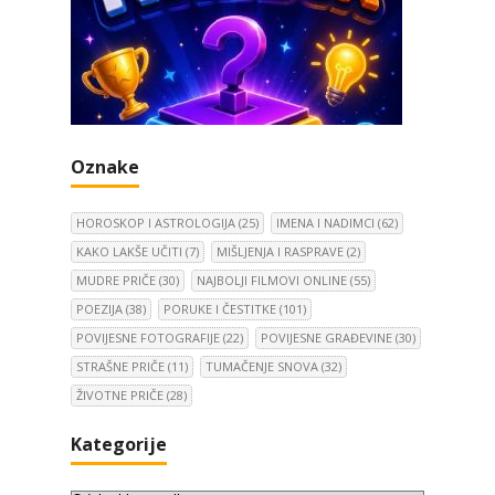
Oznake
HOROSKOP I ASTROLOGIJA
(25)
IMENA I NADIMCI
(62)
KAKO LAKŠE UČITI
(7)
MIŠLJENJA I RASPRAVE
(2)
MUDRE PRIČE
(30)
NAJBOLJI FILMOVI ONLINE
(55)
POEZIJA
(38)
PORUKE I ČESTITKE
(101)
POVIJESNE FOTOGRAFIJE
(22)
POVIJESNE GRAĐEVINE
(30)
STRAŠNE PRIČE
(11)
TUMAČENJE SNOVA
(32)
ŽIVOTNE PRIČE
(28)
Kategorije