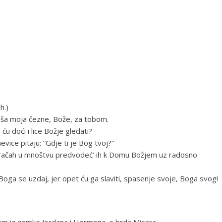
h.)
uša moja čezne, Bože, za tobom.
u doći i lice Božje gledati?
vice pitaju: “Gdje ti je Bog tvoj?”
ačah u mnoštvu predvodeć’ ih k Domu Božjem uz radosno
U Boga se uzdaj, jer opet ću ga slaviti, spasenje svoje, Boga svog!
m iz zemlje Jordana i Hermona, s brda Misara.