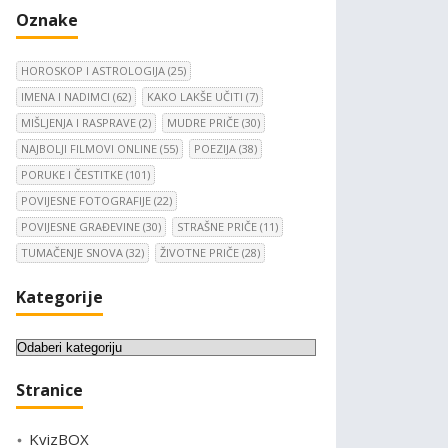
Oznake
HOROSKOP I ASTROLOGIJA
(25)
IMENA I NADIMCI
(62)
KAKO LAKŠE UČITI
(7)
MIŠLJENJA I RASPRAVE
(2)
MUDRE PRIČE
(30)
NAJBOLJI FILMOVI ONLINE
(55)
POEZIJA
(38)
PORUKE I ČESTITKE
(101)
POVIJESNE FOTOGRAFIJE
(22)
POVIJESNE GRAĐEVINE
(30)
STRAŠNE PRIČE
(11)
TUMAČENJE SNOVA
(32)
ŽIVOTNE PRIČE
(28)
Kategorije
K
a
Stranice
t
e
KvizBOX
g