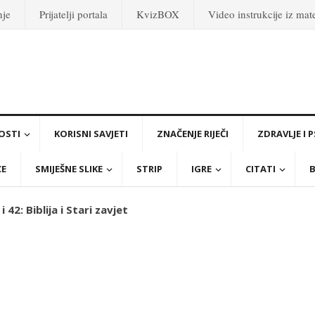
nje
Prijatelji portala
KvizBOX
Video instrukcije iz ma
OSTI
KORISNI SAVJETI
ZNAČENJE RIJEČI
ZDRAVLJE I 
CE
SMIJEŠNE SLIKE
STRIP
IGRE
CITATI
B
 i 42: Biblija i Stari zavjet