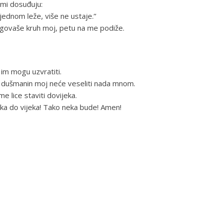
o mi dosuđuju:
 jednom leže, više ne ustaje.”
blagovaše kruh moj, petu na me podiže.
 im mogu uzvratiti.
e dušmanin moj neće veseliti nada mnom.
e lice staviti dovijeka.
eka do vijeka! Tako neka bude! Amen!