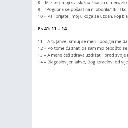
8 – Mrzitelji moji svi složno šapuću o meni; zl
9 – “Pogubna se pošast na nj oborila.” Ili: “Tko
10 – Pa i prijatelj moj u koga se uzdah, koji 
Ps 41: 11 – 14
11 – A ti, Jahve, smiluj se meni i podigni me da
12 – Po tome ću znati da sam mio tebi: što s
13 – A mene ćeš zdrava uzdržati i pred svoje m
14 – Blagoslovljen Jahve, Bog Izraelov, od vij