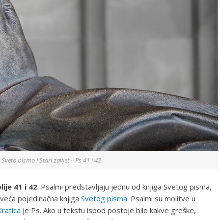
a: Sveto pismo i Stari zavjet – Ps 41 i 42
lije 41 i 42
. Psalmi predstavljaju jednu od knjiga Svetog pisma,
jveća pojedinačna knjiga
Svetog pisma
. Psalmi su molitve u
Kratica
je Ps. Ako u tekstu ispod postoje bilo kakve greške,