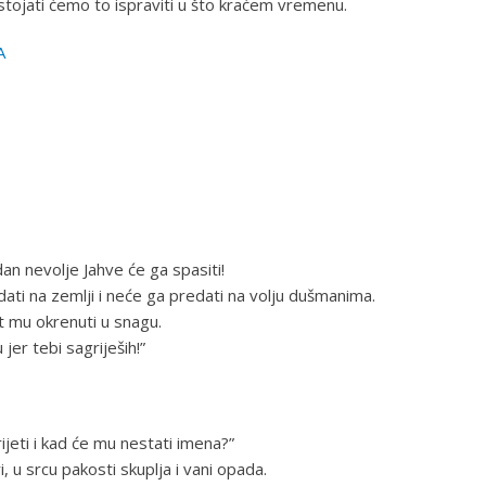
tojati ćemo to ispraviti u što kraćem vremenu.
A
dan nevolje Jahve će ga spasiti!
u dati na zemlji i neće ga predati na volju dušmanima.
est mu okrenuti u snagu.
 jer tebi sagriješih!”
ijeti i kad će mu nestati imena?”
, u srcu pakosti skuplja i vani opada.