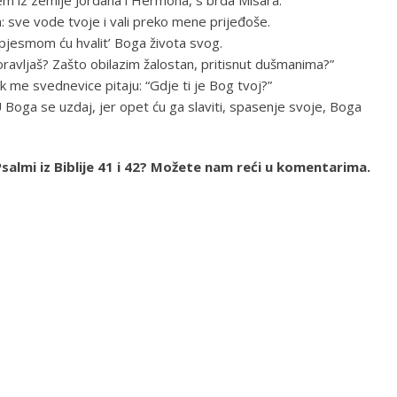
 sve vode tvoje i vali preko mene prijeđoše.
u pjesmom ću hvalit’ Boga života svog.
ravljaš? Zašto obilazim žalostan, pritisnut dušmanima?”
 me svednevice pitaju: “Gdje ti je Bog tvoj?”
 U Boga se uzdaj, jer opet ću ga slaviti, spasenje svoje, Boga
a Psalmi iz Biblije 41 i 42? Možete nam reći u komentarima.