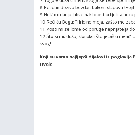
8 Bezdan doziva bezdan bukom slapova tvojih:
9 Nek’ mi danju Jahve naklonost udijeli, a noć
10 Reći ću Bogu: “Hridino moja, zašto me zabo
11 Kosti mi se lome od poruge neprijatelja dok
12 Što si mi, dušo, klonula i što jecaš u meni?
svog!
Koji su vama najljepši dijelovi iz poglavlj
Hvala