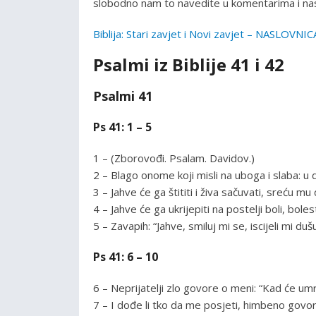
slobodno nam to navedite u komentarima i nas
Biblija: Stari zavjet i Novi zavjet – NASLOVNIC
Psalmi iz Biblije 41 i 42
Psalmi 41
Ps 41: 1 – 5
1 – (Zborovođi. Psalam. Davidov.)
2 – Blago onome koji misli na uboga i slaba: u 
3 – Jahve će ga štititi i živa sačuvati, sreću m
4 – Jahve će ga ukrijepiti na postelji boli, bol
5 – Zavapih: “Jahve, smiluj mi se, iscijeli mi dušu
Ps 41: 6 – 10
6 – Neprijatelji zlo govore o meni: “Kad će umr
7 – I dođe li tko da me posjeti, himbeno govori