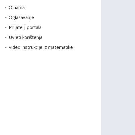
o
O nama
r
Oglašavanje
i
Prijatelji portala
j
e
Uvjeti korištenja
Video instrukcije iz matematike