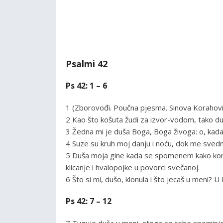
Psalmi 42
Ps 42: 1 – 6
1 (Zborovođi. Poučna pjesma. Sinova Korahovi
2 Kao što košuta žudi za izvor-vodom, tako d
3 Žedna mi je duša Boga, Boga živoga: o, kada ć
4 Suze su kruh moj danju i noću, dok me svedne
5 Duša moja gine kada se spomenem kako kor
klicanje i hvalopojke u povorci svečanoj.
6 Što si mi, dušo, klonula i što jecaš u meni? 
Ps 42: 7 – 12
7 Tuguje duša u meni, stoga se tebe spominje