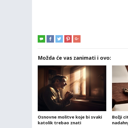
Možda će vas zanimati i ovo:
Osnovne molitve koje bi svaki
Božji ci
katolik trebao znati
nadahnj