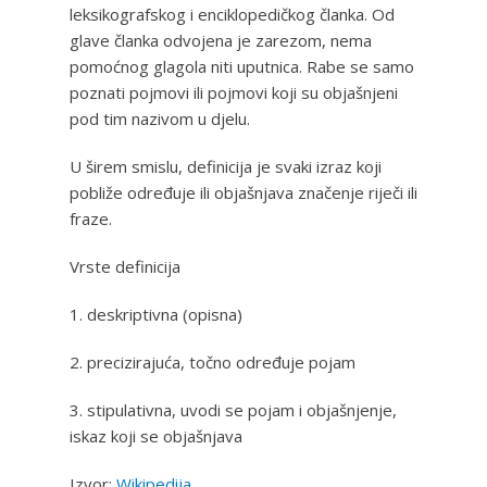
leksikografskog i enciklopedičkog članka. Od
glave članka odvojena je zarezom, nema
pomoćnog glagola niti uputnica. Rabe se samo
poznati pojmovi ili pojmovi koji su objašnjeni
pod tim nazivom u djelu.
U širem smislu, definicija je svaki izraz koji
pobliže određuje ili objašnjava značenje riječi ili
fraze.
Vrste definicija
1. deskriptivna (opisna)
2. precizirajuća, točno određuje pojam
3. stipulativna, uvodi se pojam i objašnjenje,
iskaz koji se objašnjava
Izvor:
Wikipedija