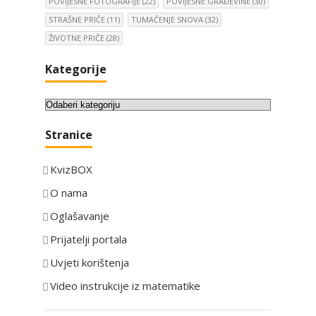
POVIJESNE FOTOGRAFIJE
(22)
POVIJESNE GRAĐEVINE
(30)
STRAŠNE PRIČE
(11)
TUMAČENJE SNOVA
(32)
ŽIVOTNE PRIČE
(28)
Kategorije
K
a
Stranice
t
e
KvizBOX
g
o
O nama
r
Oglašavanje
i
Prijatelji portala
j
e
Uvjeti korištenja
Video instrukcije iz matematike