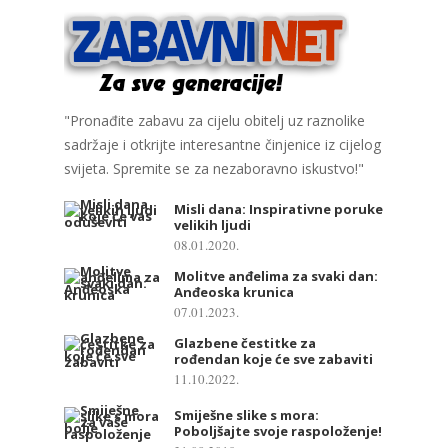
"Pronađite zabavu za cijelu obitelj uz raznolike
sadržaje i otkrijte interesantne činjenice iz cijelog
svijeta. Spremite se za nezaboravno iskustvo!"
Misli dana: Inspirativne poruke
velikih ljudi
08.01.2020.
Molitve anđelima za svaki dan:
Anđeoska krunica
07.01.2023.
Glazbene čestitke za
rođendan koje će sve zabaviti
11.10.2022.
Smiješne slike s mora:
Poboljšajte svoje raspoloženje!