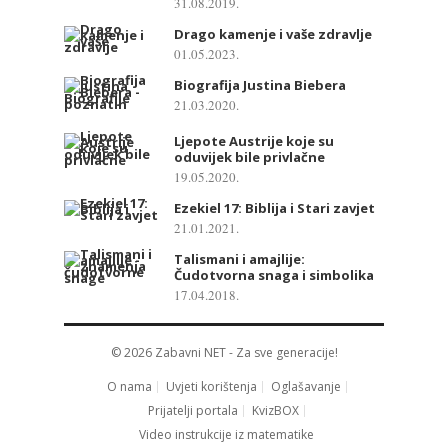
31.08.2019.
Drago kamenje i vaše zdravlje
01.05.2023.
Biografija Justina Biebera
21.03.2020.
Ljepote Austrije koje su
oduvijek bile privlačne
19.05.2020.
Ezekiel 17: Biblija i Stari zavjet
21.01.2021.
Talismani i amajlije:
Čudotvorna snaga i simbolika
17.04.2018.
© 2026
Zabavni NET
- Za sve generacije!
O nama
Uvjeti korištenja
Oglašavanje
Prijatelji portala
KvizBOX
Video instrukcije iz matematike