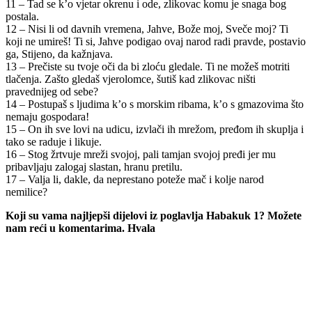
11 – Tad se k’o vjetar okrenu i ode, zlikovac komu je snaga bog
postala.
12 – Nisi li od davnih vremena, Jahve, Bože moj, Sveče moj? Ti
koji ne umireš! Ti si, Jahve podigao ovaj narod radi pravde, postavio
ga, Stijeno, da kažnjava.
13 – Prečiste su tvoje oči da bi zloću gledale. Ti ne možeš motriti
tlačenja. Zašto gledaš vjerolomce, šutiš kad zlikovac ništi
pravednijeg od sebe?
14 – Postupaš s ljudima k’o s morskim ribama, k’o s gmazovima što
nemaju gospodara!
15 – On ih sve lovi na udicu, izvlači ih mrežom, pređom ih skuplja i
tako se raduje i likuje.
16 – Stog žrtvuje mreži svojoj, pali tamjan svojoj pređi jer mu
pribavljaju zalogaj slastan, hranu pretilu.
17 – Valja li, dakle, da neprestano poteže mač i kolje narod
nemilice?
Koji su vama najljepši dijelovi iz poglavlja Habakuk 1? Možete
nam reći u komentarima. Hvala