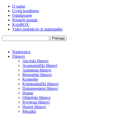
O nama
Uvjeti korištenja
Oglašavanje
Prijatelji portala
KvizBOX
Video instrukcije iz matematike
Pretraga
Naslovnica
Filmovi
Akcijski filmovi
Avanturistički filmovi
Animirani filmovi
Biografski filmovi
Komedije
Kriminalistički filmovi
Dokumentarni filmovi
Drame
Obiteljski filmovi
Povijesni filmovi
Horror filmovi
Mjuzikli