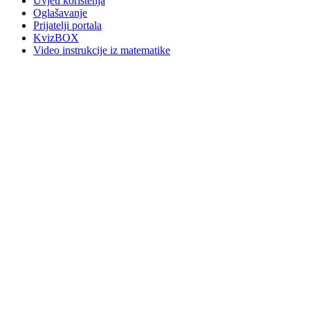
Uvjeti korištenja
Oglašavanje
Prijatelji portala
KvizBOX
Video instrukcije iz matematike