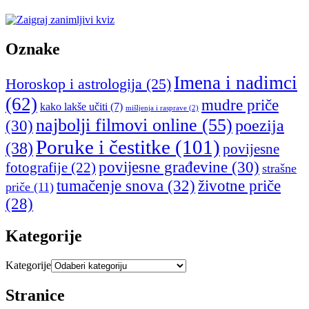
Oznake
Imena i nadimci
Horoskop i astrologija
(25)
(62)
mudre priče
kako lakše učiti
(7)
mišljenja i rasprave
(2)
najbolji filmovi online
(55)
poezija
(30)
Poruke i čestitke
(101)
(38)
povijesne
povijesne građevine
(30)
fotografije
(22)
strašne
tumačenje snova
(32)
životne priče
priče
(11)
(28)
Kategorije
Kategorije
Stranice