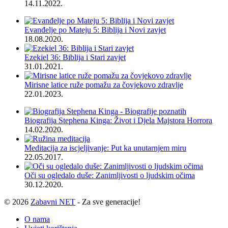
14.11.2022.
Evanđelje po Mateju 5: Biblija i Novi zavjet
18.08.2020.
Ezekiel 36: Biblija i Stari zavjet
31.01.2021.
Mirisne latice ruže pomažu za čovjekovo zdravlje
22.01.2023.
Biografija Stephena Kinga: Život i Djela Majstora Horrora
14.02.2020.
Meditacija za iscjeljivanje: Put ka unutarnjem miru
22.05.2017.
Oči su ogledalo duše: Zanimljivosti o ljudskim očima
30.12.2020.
© 2026
Zabavni NET
- Za sve generacije!
O nama