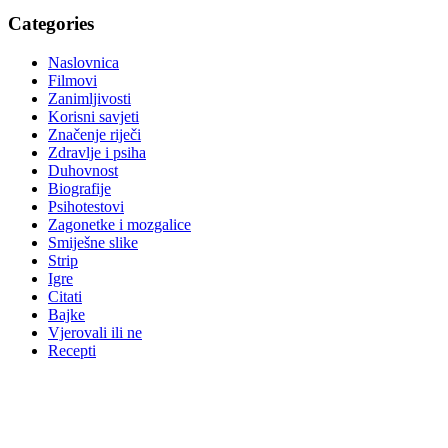
Categories
Naslovnica
Filmovi
Zanimljivosti
Korisni savjeti
Značenje riječi
Zdravlje i psiha
Duhovnost
Biografije
Psihotestovi
Zagonetke i mozgalice
Smiješne slike
Strip
Igre
Citati
Bajke
Vjerovali ili ne
Recepti