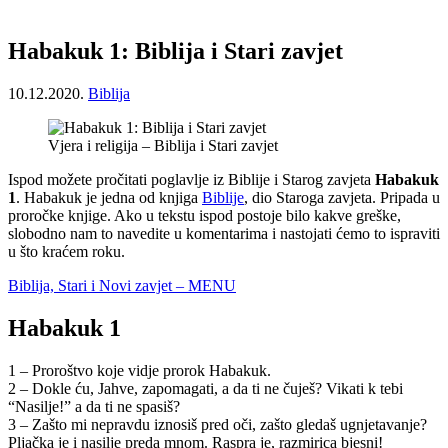
Habakuk 1: Biblija i Stari zavjet
10.12.2020.
Biblija
Vjera i religija – Biblija i Stari zavjet
Ispod možete pročitati poglavlje iz Biblije i Starog zavjeta
Habakuk
1
. Habakuk je jedna od knjiga
Biblije
, dio Staroga zavjeta. Pripada u
proročke knjige. Ako u tekstu ispod postoje bilo kakve greške,
slobodno nam to navedite u komentarima i nastojati ćemo to ispraviti
u što kraćem roku.
Biblija, Stari i Novi zavjet – MENU
Habakuk 1
1 – Proroštvo koje vidje prorok Habakuk.
2 – Dokle ću, Jahve, zapomagati, a da ti ne čuješ? Vikati k tebi
“Nasilje!” a da ti ne spasiš?
3 – Zašto mi nepravdu iznosiš pred oči, zašto gledaš ugnjetavanje?
Pljačka je i nasilje preda mnom. Raspra je, razmirica bjesni!