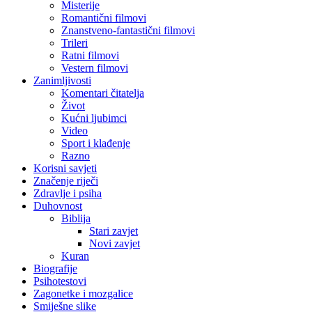
Misterije
Romantični filmovi
Znanstveno-fantastični filmovi
Trileri
Ratni filmovi
Vestern filmovi
Zanimljivosti
Komentari čitatelja
Život
Kućni ljubimci
Video
Sport i klađenje
Razno
Korisni savjeti
Značenje riječi
Zdravlje i psiha
Duhovnost
Biblija
Stari zavjet
Novi zavjet
Kuran
Biografije
Psihotestovi
Zagonetke i mozgalice
Smiješne slike