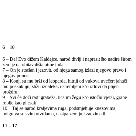
6 – 10
6 – Da! Evo dižem Kaldejce, narod divlji i naprasit što nadire širom
zemlje da obitavališta otme tuđa.
7 – On je strašan i jezovit, od njega samog izlazi njegovo pravo i
njegov ponos.
8 – Konji su mu brži od leoparda, hitriji od vukova uvečer; jahači
mu poskakuju, stižu izdaleka, ustremljeni k’o orlovi da plijen
proždru.
9 – Svi će doći rad’ grabeža, lica im žegu k’o istočni vjetar, grabe
roblje kao pijesak!
10 – Taj se narod kraljevima ruga, podsmjehuje knezovima,
poigrava se svim utvrdama, nasipa zemlju i zauzima ih.
11 – 17