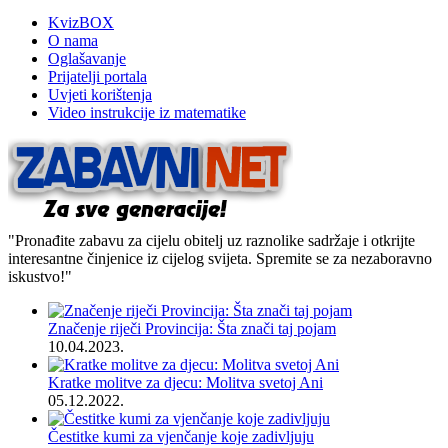
KvizBOX
O nama
Oglašavanje
Prijatelji portala
Uvjeti korištenja
Video instrukcije iz matematike
"Pronađite zabavu za cijelu obitelj uz raznolike sadržaje i otkrijte
interesantne činjenice iz cijelog svijeta. Spremite se za nezaboravno
iskustvo!"
Značenje riječi Provincija: Šta znači taj pojam
10.04.2023.
Kratke molitve za djecu: Molitva svetoj Ani
05.12.2022.
Čestitke kumi za vjenčanje koje zadivljuju