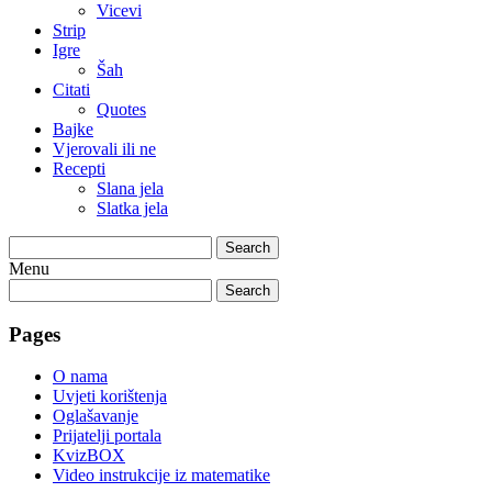
Vicevi
Strip
Igre
Šah
Citati
Quotes
Bajke
Vjerovali ili ne
Recepti
Slana jela
Slatka jela
Search
Menu
Search
Pages
O nama
Uvjeti korištenja
Oglašavanje
Prijatelji portala
KvizBOX
Video instrukcije iz matematike