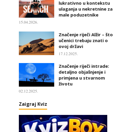
lukrativno u kontekstu
ulaganja u nekretnine za
male poduzetnike
15.04.2026.
Značenje riječi Alžir – što
učenici trebaju znati o
ovoj državi
17.12.2025.
Značenje riječi intrade:
detaljno objašnjenje i
primjena u stvarnom
životu
02.12.2025.
Zaigraj Kviz