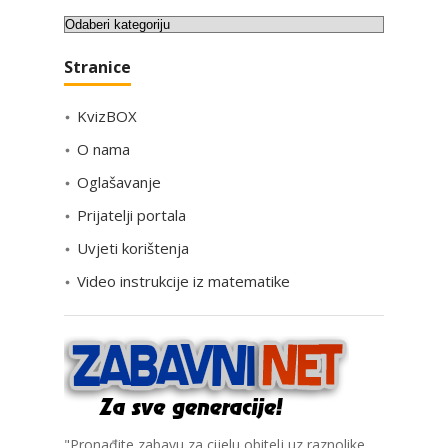
K
a
Stranice
t
e
KvizBOX
g
o
O nama
r
Oglašavanje
i
Prijatelji portala
j
e
Uvjeti korištenja
Video instrukcije iz matematike
"Pronađite zabavu za cijelu obitelj uz raznolike