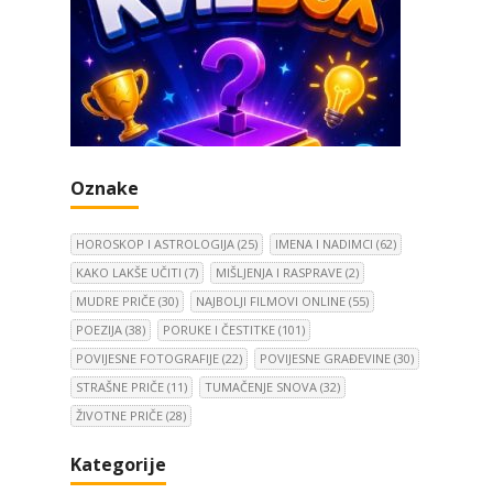
Oznake
HOROSKOP I ASTROLOGIJA
(25)
IMENA I NADIMCI
(62)
KAKO LAKŠE UČITI
(7)
MIŠLJENJA I RASPRAVE
(2)
MUDRE PRIČE
(30)
NAJBOLJI FILMOVI ONLINE
(55)
POEZIJA
(38)
PORUKE I ČESTITKE
(101)
POVIJESNE FOTOGRAFIJE
(22)
POVIJESNE GRAĐEVINE
(30)
STRAŠNE PRIČE
(11)
TUMAČENJE SNOVA
(32)
ŽIVOTNE PRIČE
(28)
Kategorije