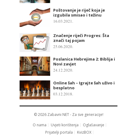
Poštovanje je riječ koja je
izgubila smisao i težinu
16.03.2021.
Značenje riječi Progres: Šta
znači taj pojam
25.06.2020.
Poslanica Hebrejima 2: Biblija i
Novi zavjet
24.12.2020.
Online šah – Igrajte šah uživo i
besplatno
03.12.2018.
© 2026
Zabavni NET
- Za sve generacije!
O nama
Uvjeti korištenja
Oglašavanje
Prijatelji portala
KvizBOX