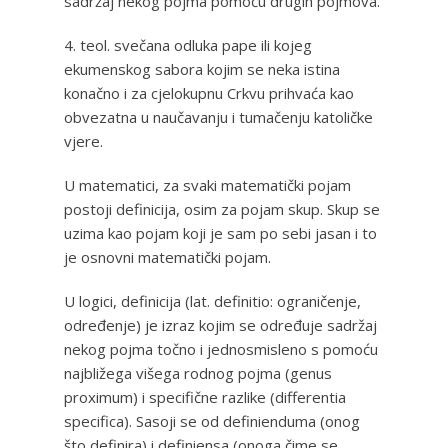
sadržaj nekog pojma pomoću drugih pojmova.
4. teol. svečana odluka pape ili kojeg
ekumenskog sabora kojim se neka istina
konačno i za cjelokupnu Crkvu prihvaća kao
obvezatna u naučavanju i tumačenju katoličke
vjere.
U matematici, za svaki matematički pojam
postoji definicija, osim za pojam skup. Skup se
uzima kao pojam koji je sam po sebi jasan i to
je osnovni matematički pojam.
U logici, definicija (lat. definitio: ograničenje,
određenje) je izraz kojim se određuje sadržaj
nekog pojma točno i jednosmisleno s pomoću
najbližega višega rodnog pojma (genus
proximum) i specifične razlike (differentia
specifica). Sasoji se od definienduma (onog
što definira) i definiensa (onoga čime se