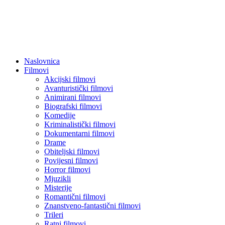
Naslovnica
Filmovi
Akcijski filmovi
Avanturistički filmovi
Animirani filmovi
Biografski filmovi
Komedije
Kriminalistički filmovi
Dokumentarni filmovi
Drame
Obiteljski filmovi
Povijesni filmovi
Horror filmovi
Mjuzikli
Misterije
Romantični filmovi
Znanstveno-fantastični filmovi
Trileri
Ratni filmovi