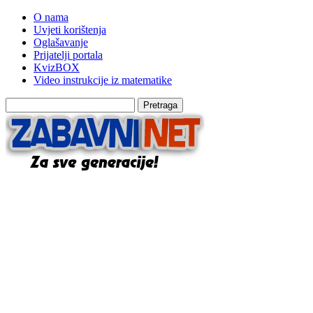
O nama
Uvjeti korištenja
Oglašavanje
Prijatelji portala
KvizBOX
Video instrukcije iz matematike
Pretraga