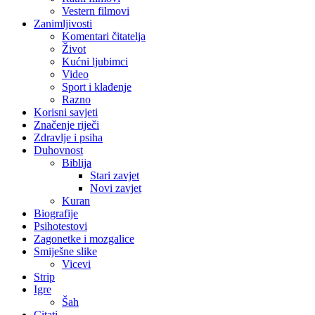
Vestern filmovi
Zanimljivosti
Komentari čitatelja
Život
Kućni ljubimci
Video
Sport i klađenje
Razno
Korisni savjeti
Značenje riječi
Zdravlje i psiha
Duhovnost
Biblija
Stari zavjet
Novi zavjet
Kuran
Biografije
Psihotestovi
Zagonetke i mozgalice
Smiješne slike
Vicevi
Strip
Igre
Šah
Citati