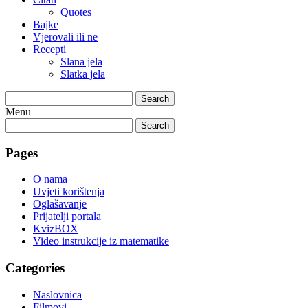
Quotes
Bajke
Vjerovali ili ne
Recepti
Slana jela
Slatka jela
Search
Menu
Search
Pages
O nama
Uvjeti korištenja
Oglašavanje
Prijatelji portala
KvizBOX
Video instrukcije iz matematike
Categories
Naslovnica
Filmovi