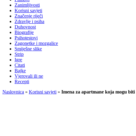
Zanimljivosti
Korisni savjeti
Značenje riječi
Zdravlje i psiha
Duhovnost
Biografije
Psihotestovi
Zagonetke i mozgalice
Smiješne slike
Strip
Igre
Citati
Bajke
Vjerovali ili ne
Recepti
Naslovnica
»
Korisni savjeti
»
Imena za apartmane koja mogu biti