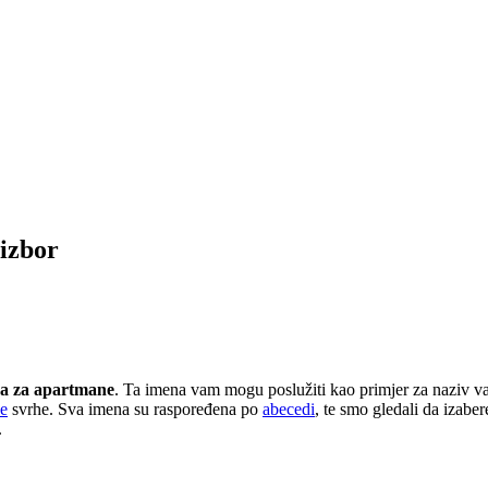
izbor
a za apartmane
. Ta imena vam mogu poslužiti kao primjer za naziv va
ke
svrhe. Sva imena su raspoređena po
abecedi
, te smo gledali da izabe
.