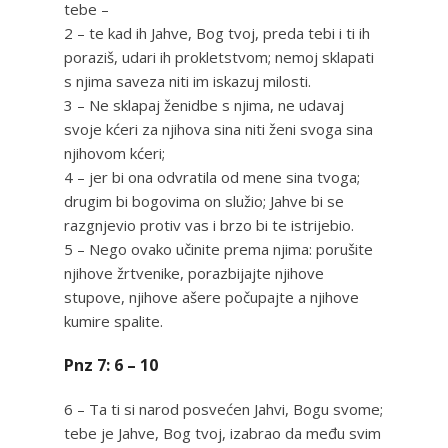
tebe –
2 – te kad ih Jahve, Bog tvoj, preda tebi i ti ih
poraziš, udari ih prokletstvom; nemoj sklapati
s njima saveza niti im iskazuj milosti.
3 – Ne sklapaj ženidbe s njima, ne udavaj
svoje kćeri za njihova sina niti ženi svoga sina
njihovom kćeri;
4 – jer bi ona odvratila od mene sina tvoga;
drugim bi bogovima on služio; Jahve bi se
razgnjevio protiv vas i brzo bi te istrijebio.
5 – Nego ovako učinite prema njima: porušite
njihove žrtvenike, porazbijajte njihove
stupove, njihove ašere počupajte a njihove
kumire spalite.
Pnz 7: 6 – 10
6 – Ta ti si narod posvećen Jahvi, Bogu svome;
tebe je Jahve, Bog tvoj, izabrao da među svim