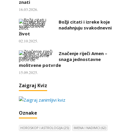
znati
16.03.2026.
Božji citati i izreke koje
nadahnjuju svakodnevni
život
02.10.2025.
Značenje riječi Amen –
snaga jednostavne
molitvene potvrde
15.09.2025.
Zaigraj Kviz
Oznake
HOROSKOP I ASTROLOGIJA
(25)
IMENA I NADIMCI
(62)