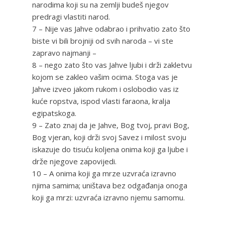
narodima koji su na zemlji budeš njegov
predragi vlastiti narod.
7 – Nije vas Jahve odabrao i prihvatio zato što
biste vi bili brojniji od svih naroda – vi ste
zapravo najmanji –
8 – nego zato što vas Jahve ljubi i drži zakletvu
kojom se zakleo vašim ocima. Stoga vas je
Jahve izveo jakom rukom i oslobodio vas iz
kuće ropstva, ispod vlasti faraona, kralja
egipatskoga.
9 – Zato znaj da je Jahve, Bog tvoj, pravi Bog,
Bog vjeran, koji drži svoj Savez i milost svoju
iskazuje do tisuću koljena onima koji ga ljube i
drže njegove zapovijedi.
10 – A onima koji ga mrze uzvraća izravno
njima samima; uništava bez odgađanja onoga
koji ga mrzi: uzvraća izravno njemu samomu.