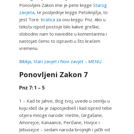
Ponovljeni Zakon ime je pete knjige
Starog
zavjeta
, te posljednje knjige Petoknjižja, to
jest Tore.
Kratica
za ovu knjigu: Pnz. Ako u
tekstu ispod postoje bilo kakve greške,
slobodno nam to navedite u komentarima i
nastojati ćemo to ispraviti u što kraćem
vremenu.
Biblija, Stari zavjet i Novi zavjet – MENU
Ponovljeni Zakon 7
Pnz 7: 1 – 5
1 – Kad te Jahve, Bog tvoj, uvede u zemlju u
koju ideš da je zaposjedneš i kad ispred tebe
otjera mnoge narode: Hetite, Girgašane,
Amorejce, Kanaance, Perižane, Hivijce i
Jebusejce – sedam naroda brojnijih i jačih od