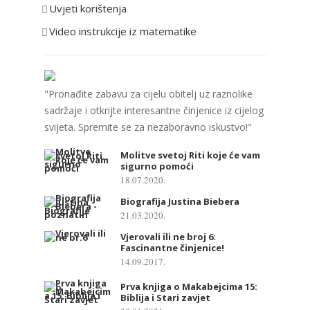
e
Uvjeti korištenja
Video instrukcije iz matematike
"Pronađite zabavu za cijelu obitelj uz raznolike
sadržaje i otkrijte interesantne činjenice iz cijelog
svijeta. Spremite se za nezaboravno iskustvo!"
Molitve svetoj Riti koje će vam
sigurno pomoći
18.07.2020.
Biografija Justina Biebera
21.03.2020.
Vjerovali ili ne broj 6:
Fascinantne činjenice!
14.09.2017.
Prva knjiga o Makabejcima 15:
Biblija i Stari zavjet