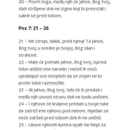
20 – Povrh toga, među njih će Jahve, Bog tvoj,
slati stršljene dok ne izginu koji bi preostali i
sakrili se pred tobom.
Pnz 7: 21 – 26
21 – Ne strepi, dakle, pred njima! Ta Jahve,
Bog tvoj, u sredini je tvojoj, Bog silan i
strahovit.
22 – Malo će pomalo Jahve, Bog tvoj, ispred
tebe uništiti one narode; i nećeš ih moći
ujedanput sve istrijebiti da se zvijeri ne bi
protiv tebe razmnožile.
23 – Ali Jahve, Bog tvoj, tebi će ih predati i
među njih unositi stravu dok ne budu uništeni.
24 – I njihove će kraljeve predati u tvoje ruke
da zatreš ime njihovo pod nebom. Nijedan se
neće održati pred tobom dok ih ne uništiš.
25 – Likove njihovih kumira spali! Ne hlepi za