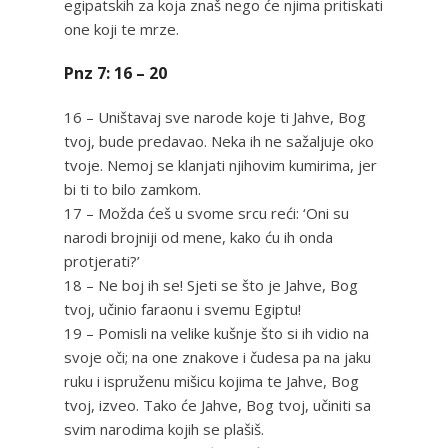
egipatskih za koja znaš nego će njima pritiskati
one koji te mrze.
Pnz 7: 16 – 20
16 – Uništavaj sve narode koje ti Jahve, Bog
tvoj, bude predavao. Neka ih ne sažaljuje oko
tvoje. Nemoj se klanjati njihovim kumirima, jer
bi ti to bilo zamkom.
17 – Možda ćeš u svome srcu reći: ‘Oni su
narodi brojniji od mene, kako ću ih onda
protjerati?’
18 – Ne boj ih se! Sjeti se što je Jahve, Bog
tvoj, učinio faraonu i svemu Egiptu!
19 – Pomisli na velike kušnje što si ih vidio na
svoje oči; na one znakove i čudesa pa na jaku
ruku i ispruženu mišicu kojima te Jahve, Bog
tvoj, izveo. Tako će Jahve, Bog tvoj, učiniti sa
svim narodima kojih se plašiš.