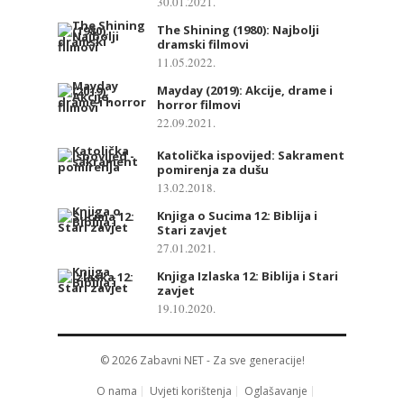
30.01.2021.
The Shining (1980): Najbolji
dramski filmovi
11.05.2022.
Mayday (2019): Akcije, drame i
horror filmovi
22.09.2021.
Katolička ispovijed: Sakrament
pomirenja za dušu
13.02.2018.
Knjiga o Sucima 12: Biblija i
Stari zavjet
27.01.2021.
Knjiga Izlaska 12: Biblija i Stari
zavjet
19.10.2020.
© 2026
Zabavni NET
- Za sve generacije!
O nama
Uvjeti korištenja
Oglašavanje