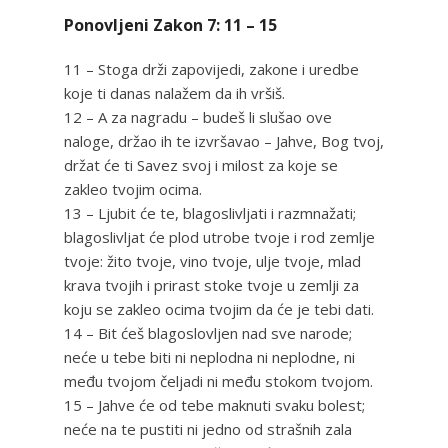
Ponovljeni Zakon 7: 11 – 15
11 – Stoga drži zapovijedi, zakone i uredbe
koje ti danas nalažem da ih vršiš.
12 – A za nagradu – budeš li slušao ove
naloge, držao ih te izvršavao – Jahve, Bog tvoj,
držat će ti Savez svoj i milost za koje se
zakleo tvojim ocima.
13 – Ljubit će te, blagoslivljati i razmnažati;
blagoslivljat će plod utrobe tvoje i rod zemlje
tvoje: žito tvoje, vino tvoje, ulje tvoje, mlad
krava tvojih i prirast stoke tvoje u zemlji za
koju se zakleo ocima tvojim da će je tebi dati.
14 – Bit ćeš blagoslovljen nad sve narode;
neće u tebe biti ni neplodna ni neplodne, ni
među tvojom čeljadi ni među stokom tvojom.
15 – Jahve će od tebe maknuti svaku bolest;
neće na te pustiti ni jedno od strašnih zala