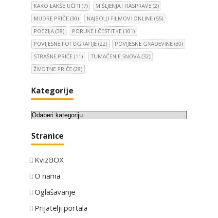
KAKO LAKŠE UČITI
(7)
MIŠLJENJA I RASPRAVE
(2)
MUDRE PRIČE
(30)
NAJBOLJI FILMOVI ONLINE
(55)
POEZIJA
(38)
PORUKE I ČESTITKE
(101)
POVIJESNE FOTOGRAFIJE
(22)
POVIJESNE GRAĐEVINE
(30)
STRAŠNE PRIČE
(11)
TUMAČENJE SNOVA
(32)
ŽIVOTNE PRIČE
(28)
Kategorije
K
a
Stranice
t
e
KvizBOX
g
o
O nama
r
Oglašavanje
i
Prijatelji portala
j