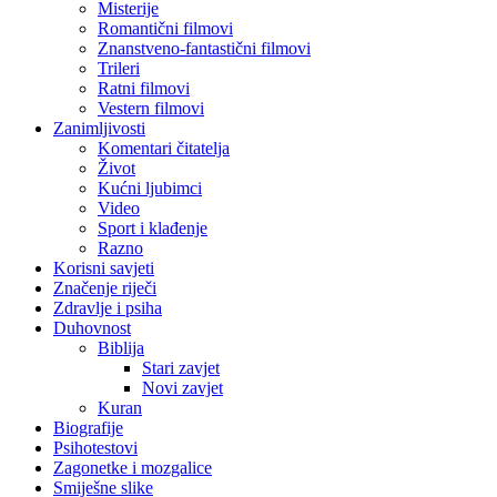
Misterije
Romantični filmovi
Znanstveno-fantastični filmovi
Trileri
Ratni filmovi
Vestern filmovi
Zanimljivosti
Komentari čitatelja
Život
Kućni ljubimci
Video
Sport i klađenje
Razno
Korisni savjeti
Značenje riječi
Zdravlje i psiha
Duhovnost
Biblija
Stari zavjet
Novi zavjet
Kuran
Biografije
Psihotestovi
Zagonetke i mozgalice
Smiješne slike