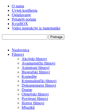
O nama
Uvjeti korištenja
Oglašavanje
Prijatelji portala
KvizBOX
Video instrukcije iz matematike
Pretraga
Naslovnica
Filmovi
Akcijski filmovi
Avanturistički filmovi
Animirani filmovi
Biografski filmovi
Komedije
Kriminalistički filmovi
Dokumentarni filmovi
Drame
Obiteljski filmovi
Povijesni filmovi
Horror filmovi
Mjuzikli