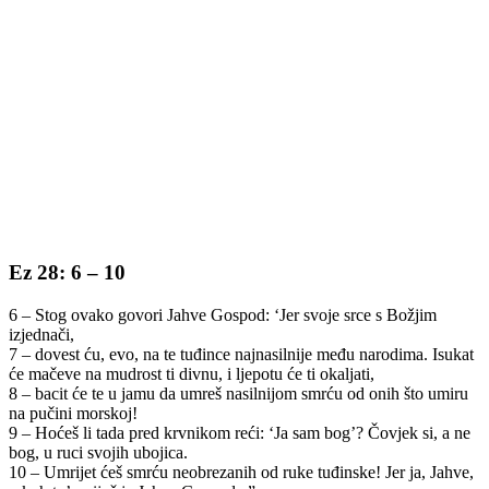
Ez 28: 6 – 10
6 – Stog ovako govori Jahve Gospod: ‘Jer svoje srce s Božjim
izjednači,
7 – dovest ću, evo, na te tuđince najnasilnije među narodima. Isukat
će mačeve na mudrost ti divnu, i ljepotu će ti okaljati,
8 – bacit će te u jamu da umreš nasilnijom smrću od onih što umiru
na pučini morskoj!
9 – Hoćeš li tada pred krvnikom reći: ‘Ja sam bog’? Čovjek si, a ne
bog, u ruci svojih ubojica.
10 – Umrijet ćeš smrću neobrezanih od ruke tuđinske! Jer ja, Jahve,