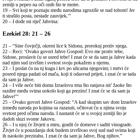
zemlji u pepeo na oči onih što te motre.
19 – Svi koji te poznaju među narodima zgroziše se nad tobom! Jer
ti strašilo posta, nestade zauvijek.'”
20 – I dođe mi riječ Jahvina:
Ezekiel 28: 21 – 26
21 – “Sine čovječji, okreni lice k Sidonu, prorokuj protiv njega.
22 – Reci: ‘Ovako govori Jahve Gospod: Evo me protiv tebe,
Sidone, proslavit ću se usred tebe! I znat će se da sam ja Jahve kada
nad njim sud izvršim i svetost svoju pokažem u njemu.
23 – I poslat ću na nj kugu i krv po ulicama njegovim; i mrtvi će
posred njega padati od mača, koji ti odasvud prijeti, i znat će se tada
da sam ja Jahve.
24 – I više neće biti domu Izraelovu trna što ranjava nit’ žaoke što
razdire među svima uokolo koji ga preziru! I znat će se da sam ja
Jahve!'”
25 – Ovako govori Jahve Gospod: “A kad skupim sav dom Izraelov
između naroda po kojima su razasuti, očitovat ću u njima svoju
svetost pred očima naroda. I nastanit će se u svojoj zemlji što je
dadoh sluzi svome Jakovu.
26 – I u njoj će živjeti u miru, gradit će domove i saditi vinograde.
Živjet će u pouzdanju dok budem izvršivao svoj sud nad svima koji
ih naokolo prezirahu. I znat će da sam ja Jahve, Bog njihov.”