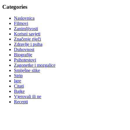
Categories
Naslovnica
Filmovi
Zanimljivosti
Korisni savjeti
Značenje riječi
Zdravlje i psiha
Duhovnost
Biografije
Psihotestovi
Zagonetke i mozgalice
Smiješne slike
Strip
Igre
Citati
Bajke
Vjerovali ili ne
Recepti