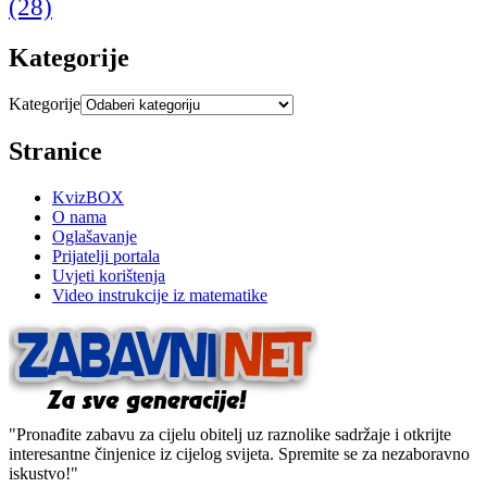
(28)
Kategorije
Kategorije
Stranice
KvizBOX
O nama
Oglašavanje
Prijatelji portala
Uvjeti korištenja
Video instrukcije iz matematike
"Pronađite zabavu za cijelu obitelj uz raznolike sadržaje i otkrijte
interesantne činjenice iz cijelog svijeta. Spremite se za nezaboravno
iskustvo!"