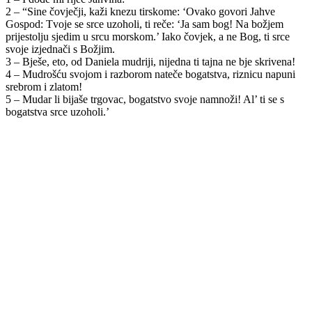
2 – “Sine čovječji, kaži knezu tirskome: ‘Ovako govori Jahve
Gospod: Tvoje se srce uzoholi, ti reče: ‘Ja sam bog! Na božjem
prijestolju sjedim u srcu morskom.’ Iako čovjek, a ne Bog, ti srce
svoje izjednači s Božjim.
3 – Bješe, eto, od Daniela mudriji, nijedna ti tajna ne bje skrivena!
4 – Mudrošću svojom i razborom nateče bogatstva, riznicu napuni
srebrom i zlatom!
5 – Mudar li bijaše trgovac, bogatstvo svoje namnoži! Al’ ti se s
bogatstva srce uzoholi.’