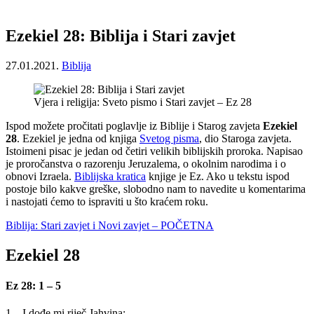
Ezekiel 28: Biblija i Stari zavjet
27.01.2021.
Biblija
Vjera i religija: Sveto pismo i Stari zavjet – Ez 28
Ispod možete pročitati poglavlje iz Biblije i Starog zavjeta
Ezekiel
28
. Ezekiel je jedna od knjiga
Svetog pisma
, dio Staroga zavjeta.
Istoimeni pisac je jedan od četiri velikih biblijskih proroka. Napisao
je proročanstva o razorenju Jeruzalema, o okolnim narodima i o
obnovi Izraela.
Biblijska kratica
knjige je Ez. Ako u tekstu ispod
postoje bilo kakve greške, slobodno nam to navedite u komentarima
i nastojati ćemo to ispraviti u što kraćem roku.
Biblija: Stari zavjet i Novi zavjet – POČETNA
Ezekiel 28
Ez 28: 1 – 5
1 – I dođe mi riječ Jahvina: