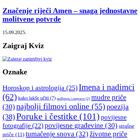
Značenje riječi Amen – snaga jednostavne
molitvene potvrde
15.09.2025.
Zaigraj Kviz
Oznake
Imena i nadimci
Horoskop i astrologija
(25)
(62)
mudre priče
kako lakše učiti
(7)
mišljenja i rasprave
(2)
najbolji filmovi online
(55)
poezija
(30)
Poruke i čestitke
(101)
(38)
povijesne
povijesne građevine
(30)
fotografije
(22)
strašne
tumačenje snova
(32)
životne priče
priče
(11)