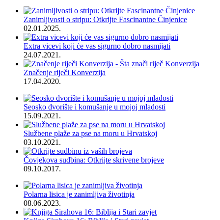
Zanimljivosti o stripu: Otkrijte Fascinantne Činjenice
02.01.2025.
Extra vicevi koji će vas sigurno dobro nasmijati
24.07.2021.
Značenje riječi Konverzija
17.04.2020.
Seosko dvorište i komušanje u mojoj mladosti
15.09.2021.
Službene plaže za pse na moru u Hrvatskoj
03.10.2021.
Čovjekova sudbina: Otkrijte skrivene brojeve
09.10.2017.
Polarna lisica je zanimljiva životinja
08.06.2023.