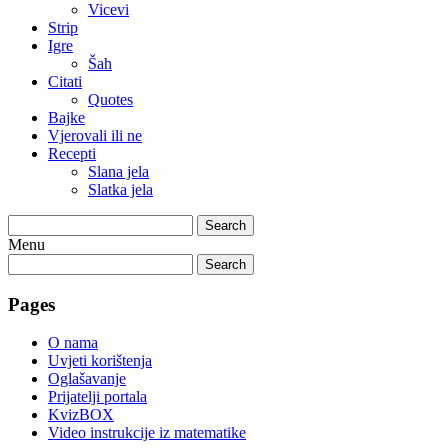
Vicevi
Strip
Igre
Šah
Citati
Quotes
Bajke
Vjerovali ili ne
Recepti
Slana jela
Slatka jela
Search
Menu
Search
Pages
O nama
Uvjeti korištenja
Oglašavanje
Prijatelji portala
KvizBOX
Video instrukcije iz matematike