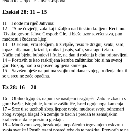
rekoh to’ – riječ je Jahve Gospoda.”
Ezekiel 28: 11 – 15
11 – I dođe mi riječ Jahvina:
12 – “Sine čovječji, zakukaj tužaljku nad tirskim kraljem. Reci mu:
‘Ovako govori Jahve Gospod: Gle, ti bješe uzor savršenstva, pun
mudrosti i čudesno lijep!
13 – U Edenu, vrtu Božjem, ti življaše, resio te dragulj svaki, sard,
topaz i dijamant, krizolit, oniks i jaspis, safir, smaragd i zlato.
Načinjeni bjehu bubnjevi i frule, na dan ti rođenja bjehu pripravljeni.
14 – Postavih te kao raskriljena keruba zaštitnika: bio si na svetoj
gori Božjoj, hodio si posred ognjena kamenja.
15 – Savršen bješe na putima svojim od dana svojega rođenja dok ti
se u srcu ne zače opačina.
Ez 28: 16 – 20
16 – Obilno trgujući, napuni se nasiljem i sagriješi. Zato te zbacih s
gore Božje, istrgoh te, kerube zaštitniče, isred ognjenoga kamenja.
17 – Srce ti se uzoholi zbog ljepote tvoje, mudrost svoju odnemari
zbog svojega blaga! Na zemlju te bacih i predah te zemaljskim
kraljevima da te prezirno gledaju.
18 – Mnoštvom svog bezakonja, nepoštenim trgovanjem oskvrnu
svoja svetišta! Pustih oganj posred tebe da te proždre. Pretvorih te na