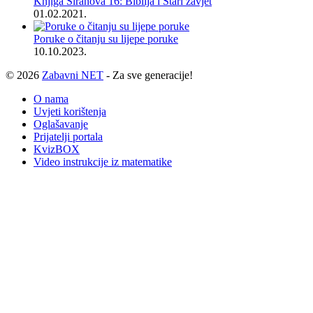
Knjiga Sirahova 16: Biblija i Stari zavjet
01.02.2021.
Poruke o čitanju su lijepe poruke
10.10.2023.
© 2026
Zabavni NET
- Za sve generacije!
O nama
Uvjeti korištenja
Oglašavanje
Prijatelji portala
KvizBOX
Video instrukcije iz matematike