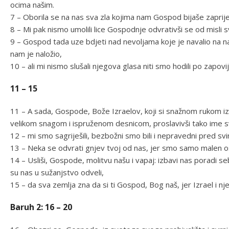
ocima našim.
7 – Oborila se na nas sva zla kojima nam Gospod bijaše zaprije
8 – Mi pak nismo umolili lice Gospodnje odvrativši se od misli s
9 – Gospod tada uze bdjeti nad nevoljama koje je navalio na n
nam je naložio,
10 – ali mi nismo slušali njegova glasa niti smo hodili po zapo
11 – 15
11 – A sada, Gospode, Bože Izraelov, koji si snažnom rukom i
velikom snagom i ispruženom desnicom, proslavivši tako ime 
12 – mi smo sagriješili, bezbožni smo bili i nepravedni pred 
13 – Neka se odvrati gnjev tvoj od nas, jer smo samo malen 
14 – Usliši, Gospode, molitvu našu i vapaj: izbavi nas poradi seb
su nas u sužanjstvo odveli,
15 – da sva zemlja zna da si ti Gospod, Bog naš, jer Izrael i nj
Baruh 2: 16 – 20