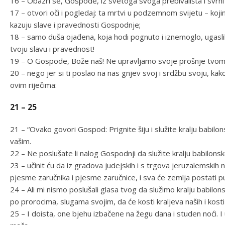
16 – Obazri se, Gospode, iz svetoga svoga prebivališta i svrni m
17 – otvori oči i pogledaj: ta mrtvi u podzemnom svijetu – koji
kazuju slave i pravednosti Gospodnje;
18 – samo duša ojađena, koja hodi pognuto i iznemoglo, ugasli
tvoju slavu i pravednost!
19 – O Gospode, Bože naš! Ne upravljamo svoje prošnje tvome l
20 – nego jer si ti poslao na nas gnjev svoj i srdžbu svoju, kak
ovim riječima:
21 – 25
21 – “Ovako govori Gospod: Prignite šiju i služite kralju babi
vašim.
22 – Ne poslušate li nalog Gospodnji da služite kralju babilons
23 – učinit ću da iz gradova judejskih i s trgova jeruzalemskih
pjesme zaručnika i pjesme zaručnice, i sva će zemlja postati p
24 – Ali mi nismo poslušali glasa tvog da služimo kralju babilonsko
po prorocima, slugama svojim, da će kosti kraljeva naših i kosti 
25 – I doista, one bjehu izbačene na žegu dana i studen noći. I