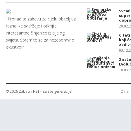
Svemi
super
"Pronađite zabavu za cijelu obitelj uz
dobro
raznolike sadržaje i otkrijte
29.02.
interesantne činjenice iz cijelog
Citat
svijeta. Spremite se za nezaboravno
koji ć
zadivi
iskustvo!"
03.12.
Značen
Evolu
10.03.
© 2026
Zabavni NET
- Za sve generacije!
O na