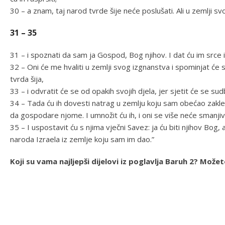
30 – a znam, taj narod tvrde šije neće poslušati. Ali u zemlji s
31 – 35
31 – i spoznati da sam ja Gospod, Bog njihov. I dat ću im srce i 
32 – Oni će me hvaliti u zemlji svog izgnanstva i spominjat će
tvrda šija,
33 – i odvratit će se od opakih svojih djela, jer sjetit će se su
34 – Tada ću ih dovesti natrag u zemlju koju sam obećao zakle
da gospodare njome. I umnožit ću ih, i oni se više neće smanjiva
35 – I uspostavit ću s njima vječni Savez: ja ću biti njihov Bog, 
naroda Izraela iz zemlje koju sam im dao.”
Koji su vama najljepši dijelovi iz poglavlja Baruh 2? Mož