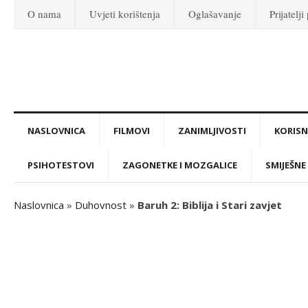
O nama
Uvjeti korištenja
Oglašavanje
Prijatelji
NASLOVNICA
FILMOVI
ZANIMLJIVOSTI
KORISNI
PSIHOTESTOVI
ZAGONETKE I MOZGALICE
SMIJEŠNE 
Naslovnica
»
Duhovnost
»
Baruh 2: Biblija i Stari zavjet