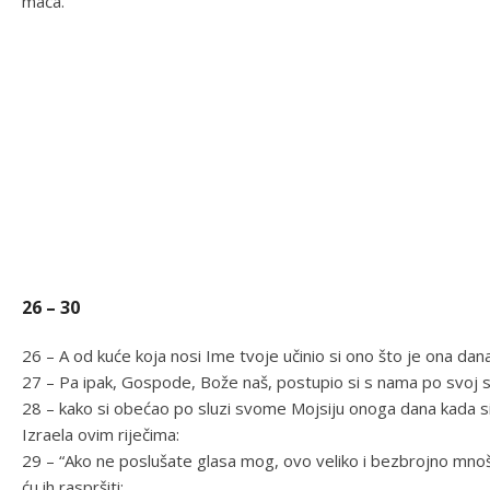
mača.
26 – 30
26 – A od kuće koja nosi Ime tvoje učinio si ono što je ona dan
27 – Pa ipak, Gospode, Bože naš, postupio si s nama po svoj sv
28 – kako si obećao po sluzi svome Mojsiju onoga dana kada s
Izraela ovim riječima:
29 – “Ako ne poslušate glasa mog, ovo veliko i bezbrojno mno
ću ih raspršiti;