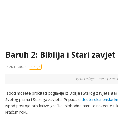
Baruh 2: Biblija i Stari zavjet
26.12.2020.
Biblija
Vjera i religija – Sveto pismo i
Ispod možete pročitati poglavlje iz Biblije i Starog zavjeta
Bar
Svetog pisma i Staroga zavjeta. Pripada u
deuterokanonske kn
ispod postoje bilo kakve greške, slobodno nam to navedite u k
kraćem roku.