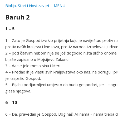
Biblija, Stari i Novi zavjet – MENU
Baruh 2
1 – 5
1 – Zato je Gospod izvršio prijetnju koju je naviještao protiv nas
protiv naših kraljeva i knezova, protiv naroda Izraelova i Judina:
2 – pod čitavim nebom nije se još dogodilo ništa slično onom
bijaše zapisano u Mojsijevu Zakonu –
3 – da se jelo meso sina i kćeri.
4 – Predao ih je vlasti svih kraljevstava oko nas, na porugu i
je raspršio Gospod.
5 – Bijahu podjarmljeni umjesto da budu gospodari, jer – sag
glasa njegova.
6 – 10
6 – Da, pravedan je Gospod, Bog naš! Ali nama – nama treba d