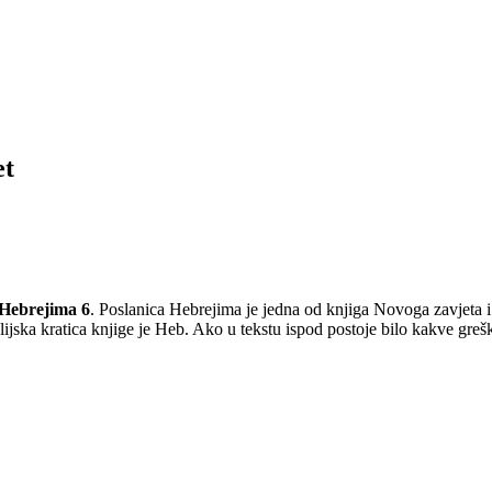
et
 Hebrejima 6
. Poslanica Hebrejima je jedna od knjiga Novoga zavjeta 
ijska kratica knjige je Heb. Ako u tekstu ispod postoje bilo kakve gre