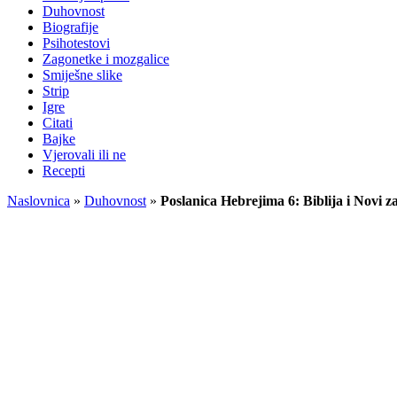
Duhovnost
Biografije
Psihotestovi
Zagonetke i mozgalice
Smiješne slike
Strip
Igre
Citati
Bajke
Vjerovali ili ne
Recepti
Naslovnica
»
Duhovnost
»
Poslanica Hebrejima 6: Biblija i Novi z