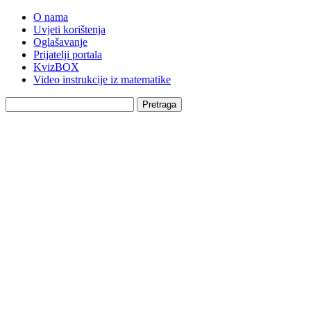
O nama
Uvjeti korištenja
Oglašavanje
Prijatelji portala
KvizBOX
Video instrukcije iz matematike
Pretraga