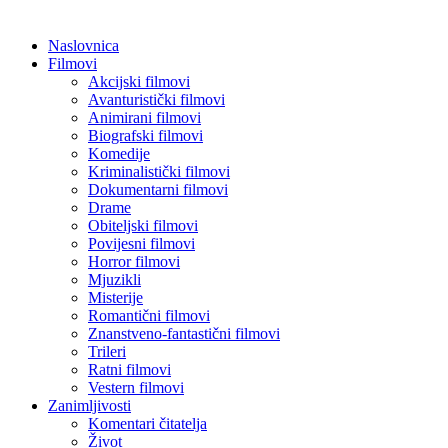
Naslovnica
Filmovi
Akcijski filmovi
Avanturistički filmovi
Animirani filmovi
Biografski filmovi
Komedije
Kriminalistički filmovi
Dokumentarni filmovi
Drame
Obiteljski filmovi
Povijesni filmovi
Horror filmovi
Mjuzikli
Misterije
Romantični filmovi
Znanstveno-fantastični filmovi
Trileri
Ratni filmovi
Vestern filmovi
Zanimljivosti
Komentari čitatelja
Život