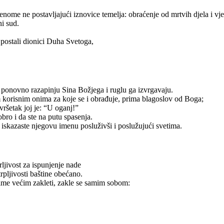
nome ne postavljajući iznovice temelja: obraćenje od mrtvih djela i vj
ni sud.
i postali dionici Duha Svetoga,
i ponovno razapinju Sina Božjega i ruglu ga izvrgavaju.
jem korisnim onima za koje se i obrađuje, prima blagoslov od Boga;
vršetak joj je: “U oganj!”
bro i da ste na putu spasenja.
 iskazaste njegovu imenu posluživši i poslužujući svetima.
ljivost za ispunjenje nade
trpljivosti baštine obećano.
ime većim zakleti, zakle se samim sobom: