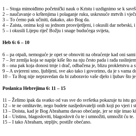
1 – Stoga mimoiđimo početnički nauk o Kristu i uzdignimo se k savrše
2 – naučavanje o krštenjima i polaganje ruku, uskrsnuće mrtvih i vječ
3 – To ćemo pak učiniti, dakako, ako Bog da.
4 – Zaista, onima koji su jednom prosvijetljeni, i okusili dar nebeski, 
5 – i okusili Lijepu riječ Božju i snage budućega svijeta,
Heb 6: 6 – 10
6 – pa otpali, nemoguće je opet se obnoviti na obraćenje kad oni sam
7 – Jer zemlja koja se napije kiše što na nju često pada i rađa raslin
8 – ona pak koja donosi trnje i drač, odbačena je, blizu prokletstvu a s
9 – A uvjereni smo, ljubljeni, sve ako tako i govorimo, da je s vama do
10 – Ta Bog nije nepravedan da bi zaboravio vaše djelo i ljubav što je
Poslanica Hebrejima 6: 11 – 15
11 – Želimo ipak da svatko od vas sve do svršetka pokazuje tu istu gor
12 – te ne omlitavite, nego budete nasljedovatelji onih koji po vjeri i s
13 – Doista, kad je Bog Abrahamu davao obećanje, jer se nije imao k
14 – Uistinu, blagosloviti, blagoslovit ću te i umnožiti, umnožit ću te.
15 – I tako Abraham, strpljiv, postiže obećano.