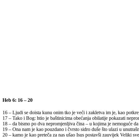
Heb 6: 16 – 20
16 – Ljudi se doista kunu onim tko je veći i zakletva im je, kao potkre
17 – Tako i Bog: htio je baštinicima obećanja obilatije pokazati nepr
18 – da bismo po dva nepromjenljiva čina – u kojima je nemoguće da 
19 – Ona nam je kao pouzdano i čvrsto sidro duše što ulazi u unutrašnj
20 – kamo je kao preteča za nas ušao Isus postavši zauvijek Veliki s