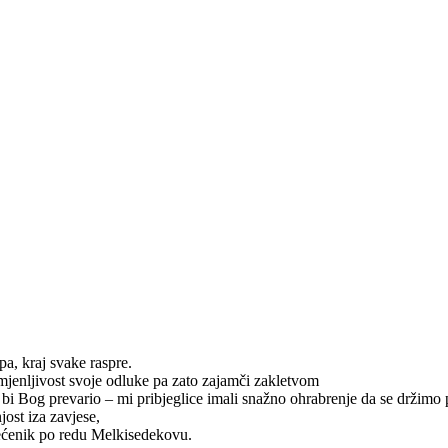
pa, kraj svake raspre.
omjenljivost svoje odluke pa zato zajamči zakletvom
bi Bog prevario – mi pribjeglice imali snažno ohrabrenje da se držimo
ost iza zavjese,
većenik po redu Melkisedekovu.