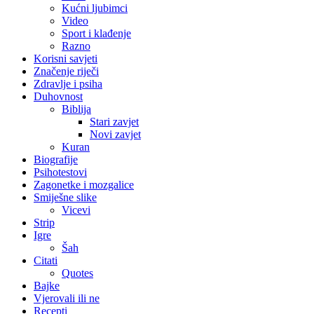
Kućni ljubimci
Video
Sport i klađenje
Razno
Korisni savjeti
Značenje riječi
Zdravlje i psiha
Duhovnost
Biblija
Stari zavjet
Novi zavjet
Kuran
Biografije
Psihotestovi
Zagonetke i mozgalice
Smiješne slike
Vicevi
Strip
Igre
Šah
Citati
Quotes
Bajke
Vjerovali ili ne
Recepti