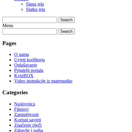
Slana jela
Slatka jela
Search
Menu
Search
Pages
O nama
Uvjeti korištenja
Oglašavanje
Prijatelji portala
KvizBOX
Video instrukcije iz matematike
Categories
Naslovnica
Filmovi
Zanimljivosti
Korisni savjeti
Značenje riječi
Zdravlje i psiha