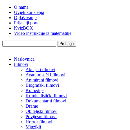
O nama
Uvjeti korištenja
Oglašavanje
Prijatelji portala
KvizBOX
Video instrukcije iz matematike
Pretraga
Naslovnica
Filmovi
Akcijski filmovi
Avanturistički filmovi
Animirani filmovi
Biografski filmovi
Komedije
Kriminalistički filmovi
Dokumentarni filmovi
Drame
Obiteljski filmovi
Povijesni filmovi
Horror filmovi
Mjuzikli