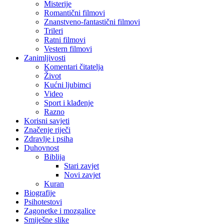
Misterije
Romantični filmovi
Znanstveno-fantastični filmovi
Trileri
Ratni filmovi
Vestern filmovi
Zanimljivosti
Komentari čitatelja
Život
Kućni ljubimci
Video
Sport i klađenje
Razno
Korisni savjeti
Značenje riječi
Zdravlje i psiha
Duhovnost
Biblija
Stari zavjet
Novi zavjet
Kuran
Biografije
Psihotestovi
Zagonetke i mozgalice
Smiješne slike