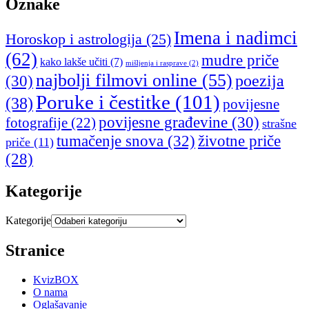
Oznake
Imena i nadimci
Horoskop i astrologija
(25)
(62)
mudre priče
kako lakše učiti
(7)
mišljenja i rasprave
(2)
najbolji filmovi online
(55)
poezija
(30)
Poruke i čestitke
(101)
(38)
povijesne
povijesne građevine
(30)
fotografije
(22)
strašne
tumačenje snova
(32)
životne priče
priče
(11)
(28)
Kategorije
Kategorije
Stranice
KvizBOX
O nama
Oglašavanje