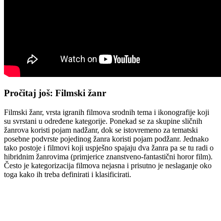
Pročitaj još: Filmski žanr
Filmski žanr, vrsta igranih filmova srodnih tema i ikonografije koji
su svrstani u određene kategorije. Ponekad se za skupine sličnih
žanrova koristi pojam nadžanr, dok se istovremeno za tematski
posebne podvrste pojedinog žanra koristi pojam podžanr. Jednako
tako postoje i filmovi koji uspješno spajaju dva žanra pa se tu radi o
hibridnim žanrovima (primjerice znanstveno-fantastični horor film).
Često je kategorizacija filmova nejasna i prisutno je neslaganje oko
toga kako ih treba definirati i klasificirati.