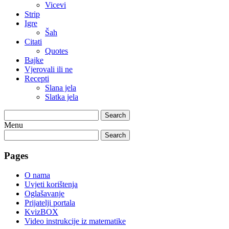
Vicevi
Strip
Igre
Šah
Citati
Quotes
Bajke
Vjerovali ili ne
Recepti
Slana jela
Slatka jela
Search
Menu
Search
Pages
O nama
Uvjeti korištenja
Oglašavanje
Prijatelji portala
KvizBOX
Video instrukcije iz matematike