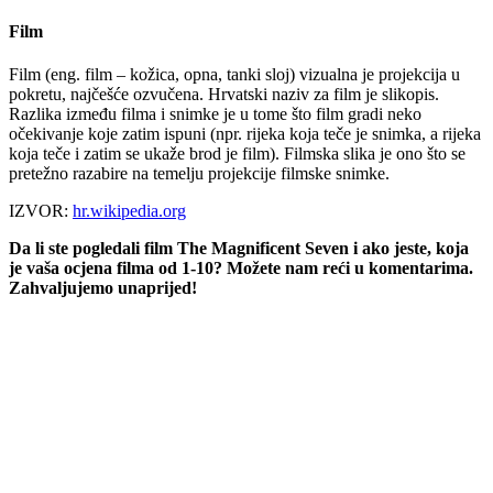
Film
Film (eng. film – kožica, opna, tanki sloj) vizualna je projekcija u
pokretu, najčešće ozvučena. Hrvatski naziv za film je slikopis.
Razlika između filma i snimke je u tome što film gradi neko
očekivanje koje zatim ispuni (npr. rijeka koja teče je snimka, a rijeka
koja teče i zatim se ukaže brod je film). Filmska slika je ono što se
pretežno razabire na temelju projekcije filmske snimke.
IZVOR:
hr.wikipedia.org
Da li ste pogledali film The Magnificent Seven i ako jeste, koja
je vaša ocjena filma od 1-10? Možete nam reći u komentarima.
Zahvaljujemo unaprijed!