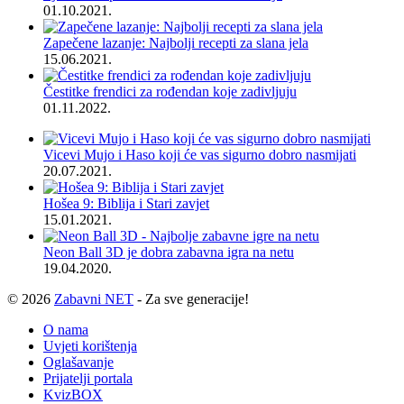
01.10.2021.
Zapečene lazanje: Najbolji recepti za slana jela
15.06.2021.
Čestitke frendici za rođendan koje zadivljuju
01.11.2022.
Vicevi Mujo i Haso koji će vas sigurno dobro nasmijati
20.07.2021.
Hošea 9: Biblija i Stari zavjet
15.01.2021.
Neon Ball 3D je dobra zabavna igra na netu
19.04.2020.
© 2026
Zabavni NET
- Za sve generacije!
O nama
Uvjeti korištenja
Oglašavanje
Prijatelji portala
KvizBOX