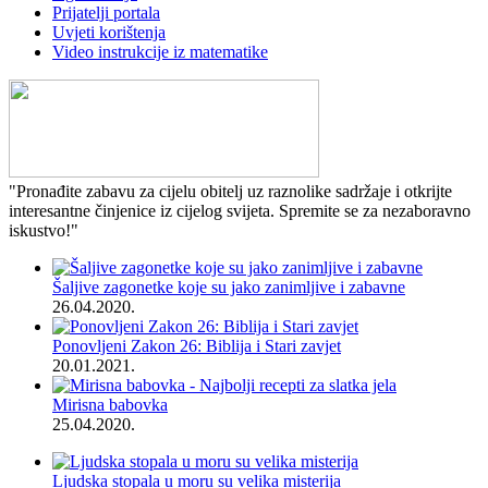
Prijatelji portala
Uvjeti korištenja
Video instrukcije iz matematike
"Pronađite zabavu za cijelu obitelj uz raznolike sadržaje i otkrijte
interesantne činjenice iz cijelog svijeta. Spremite se za nezaboravno
iskustvo!"
Šaljive zagonetke koje su jako zanimljive i zabavne
26.04.2020.
Ponovljeni Zakon 26: Biblija i Stari zavjet
20.01.2021.
Mirisna babovka
25.04.2020.
Ljudska stopala u moru su velika misterija