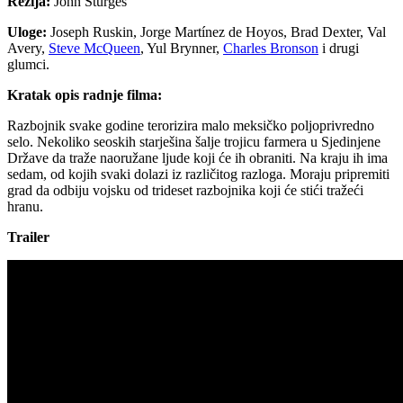
Režija:
John Sturges
Uloge:
Joseph Ruskin, Jorge Martínez de Hoyos, Brad Dexter, Val
Avery,
Steve McQueen
, Yul Brynner,
Charles Bronson
i drugi
glumci.
Kratak opis radnje filma:
Razbojnik svake godine terorizira malo meksičko poljoprivredno
selo. Nekoliko seoskih starješina šalje trojicu farmera u Sjedinjene
Države da traže naoružane ljude koji će ih obraniti. Na kraju ih ima
sedam, od kojih svaki dolazi iz različitog razloga. Moraju pripremiti
grad da odbiju vojsku od trideset razbojnika koji će stići tražeći
hranu.
Trailer