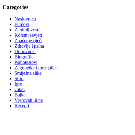
Categories
Naslovnica
Filmovi
Zanimljivosti
Korisni savjeti
Značenje riječi
Zdravlje i psiha
Duhovnost
Biografije
Psihotestovi
Zagonetke i mozgalice
Smiješne slike
Strip
Igre
Citati
Bajke
Vjerovali ili ne
Recepti