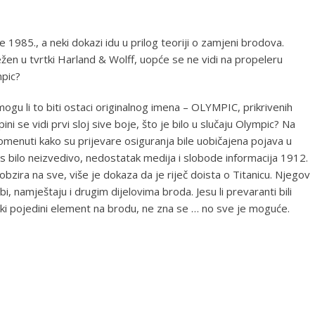
e 1985., a neki dokazi idu u prilog teoriji o zamjeni brodova.
lježen u tvrtki Harland & Wolff, uopće se ne vidi na propeleru
pic?
mogu li to biti ostaci originalnog imena – OLYMPIC, prikrivenih
i se vidi prvi sloj sive boje, što je bilo u slučaju Olympic? Na
pomenuti kako su prijevare osiguranja bile uobičajena pojava u
s bilo neizvedivo, nedostatak medija i slobode informacija 1912.
bzira na sve, više je dokaza da je riječ doista o Titanicu. Njegov
bi, namještaju i drugim dijelovima broda. Jesu li prevaranti bili
vaki pojedini element na brodu, ne zna se … no sve je moguće.