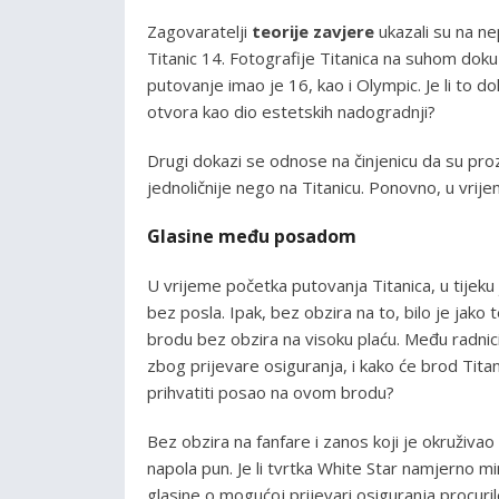
Zagovaratelji
teorije zavjere
ukazali su na ne
Titanic 14. Fotografije Titanica na suhom doku
putovanje imao je 16, kao i Olympic. Je li to d
otvora kao dio estetskih nadogradnji?
Drugi dokazi se odnose na činjenicu da su pro
jednoličnije nego na Titanicu. Ponovno, u vrije
Glasine među posadom
U vrijeme početka putovanja Titanica, u tijeku 
bez posla. Ipak, bez obzira na to, bilo je jako 
brodu bez obzira na visoku plaću. Među radnici
zbog prijevare osiguranja, i kako će brod Titanic 
prihvatiti posao na ovom brodu?
Bez obzira na fanfare i zanos koji je okruživa
napola pun. Je li tvrtka White Star namjerno mini
glasine o mogućoj prijevari osiguranja procuri