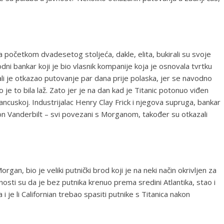
va početkom dvadesetog stoljeća, dakle, elita, bukirali su svoje
i bankar koji je bio vlasnik kompanije koja je osnovala tvrtku
 ali je otkazao putovanje par dana prije polaska, jer se navodno
 je to bila laž. Zato jer je na dan kad je Titanic potonuo viđen
ancuskoj. Industrijalac Henry Clay Frick i njegova supruga, bankar
on Vanderbilt – svi povezani s Morganom, također su otkazali
organ, bio je veliki putnički brod koji je na neki način okrivljen za
lnosti su da je bez putnika krenuo prema sredini Atlantika, stao i
 je li Californian trebao spasiti putnike s Titanica nakon