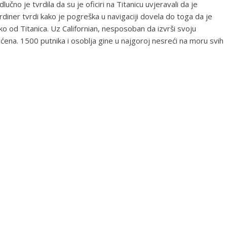
učno je tvrdila da su je oficiri na Titanicu uvjeravali da je
rdiner tvrdi kako je pogreška u navigaciji dovela do toga da je
ko od Titanica. Uz Californian, nesposoban da izvrši svoju
aćena. 1500 putnika i osoblja gine u najgoroj nesreći na moru svih