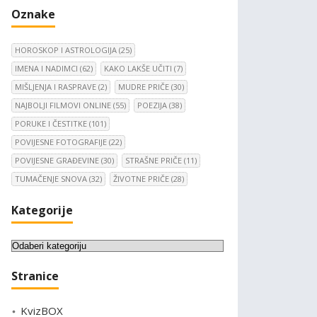
Oznake
HOROSKOP I ASTROLOGIJA
(25)
IMENA I NADIMCI
(62)
KAKO LAKŠE UČITI
(7)
MIŠLJENJA I RASPRAVE
(2)
MUDRE PRIČE
(30)
NAJBOLJI FILMOVI ONLINE
(55)
POEZIJA
(38)
PORUKE I ČESTITKE
(101)
POVIJESNE FOTOGRAFIJE
(22)
POVIJESNE GRAĐEVINE
(30)
STRAŠNE PRIČE
(11)
TUMAČENJE SNOVA
(32)
ŽIVOTNE PRIČE
(28)
Kategorije
K
a
Stranice
t
e
KvizBOX
g