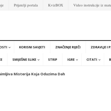
nje
Prijatelji portala
KvizBOX
Video instrukcije iz ma
OSTI
KORISNI SAVJETI
ZNAČENJE RIJEČI
ZDRAVLJE I 
CE
SMIJEŠNE SLIKE
STRIP
IGRE
CITATI
B
nimljiva Misterija Koja Oduzima Dah