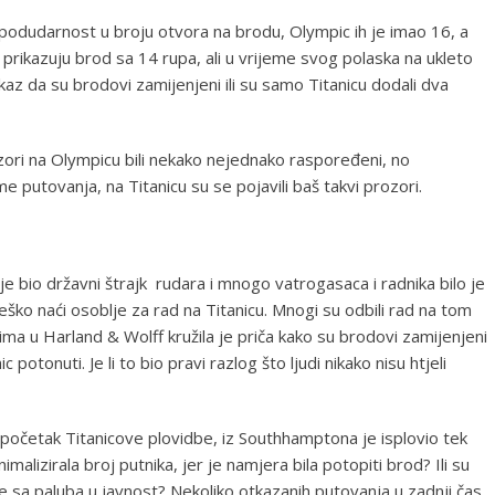
podudarnost u broju otvora na brodu, Olympic ih je imao 16, a
 prikazuju brod sa 14 rupa, ali u vrijeme svog polaska na ukleto
okaz da su brodovi zamijenjeni ili su samo Titanicu dodali dva
zori na Olympicu bili nekako nejednako raspoređeni, no
me putovanja, na Titanicu su se pojavili baš takvi prozori.
je bio državni štrajk rudara i mnogo vatrogasaca i radnika bilo je
teško naći osoblje za rad na Titanicu. Mnogi su odbili rad na tom
ma u Harland & Wolff kružila je priča kako su brodovi zamijenjeni
potonuti. Je li to bio pravi razlog što ljudi nikako nisu htjeli
o početak Titanicove plovidbe, iz Southhamptona je isplovio tek
malizirala broj putnika, jer je namjera bila potopiti brod? Ili su
le sa paluba u javnost? Nekoliko otkazanih putovanja u zadnji čas,