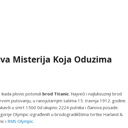
jiva Misterija Koja Oduzima
je ikada plovio potonuli
brod Titanic
. Najveći i najluksuzniji brod
vom putovanju, u ranojutarnjim satima 15. travnja 1912. godine.
ukavši u smrt 1500 0d ukupno 2224 putnika i članova posade.
egorije Olympic izgrađenih u brodogradilištima tvrtke Harland &
ic i
RMS Olympic
.