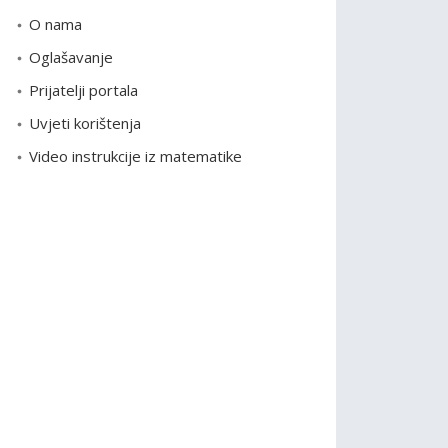
o
O nama
r
Oglašavanje
i
Prijatelji portala
j
e
Uvjeti korištenja
Video instrukcije iz matematike