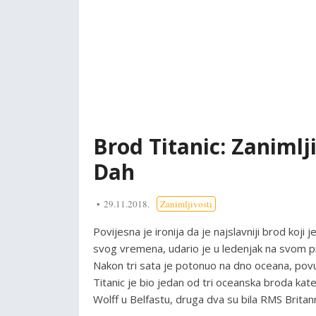
Brod Titanic: Zaniml
Dah
29.11.2018.
Zanimljivosti
Povijesna je ironija da je najslavniji brod koji 
svog vremena, udario je u ledenjak na svom pr
Nakon tri sata je potonuo na dno oceana, pov
Titanic je bio jedan od tri oceanska broda kat
Wolff u Belfastu, druga dva su bila RMS Britann