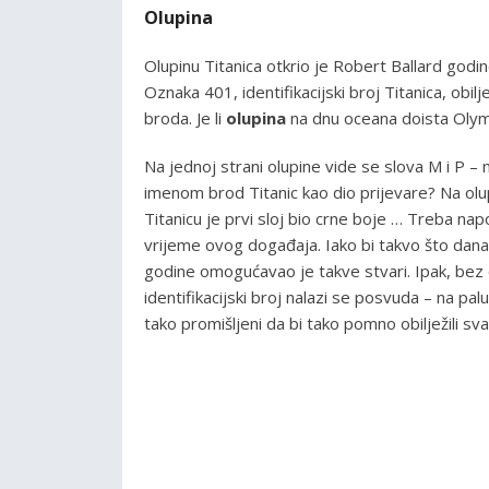
Olupina
Olupinu Titanica otkrio je Robert Ballard godin
Oznaka 401, identifikacijski broj Titanica, obi
broda. Je li
olupina
na dnu oceana doista Olym
Na jednoj strani olupine vide se slova M i P – 
imenom brod Titanic kao dio prijevare? Na olupin
Titanicu je prvi sloj bio crne boje … Treba na
vrijeme ovog događaja. Iako bi takvo što dana
godine omogućavao je takve stvari. Ipak, bez o
identifikacijski broj nalazi se posvuda – na palu
tako promišljeni da bi tako pomno obilježili s