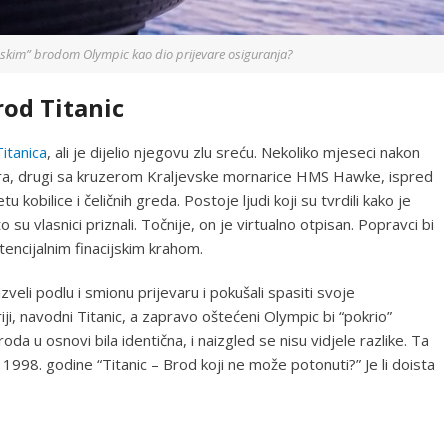
trinskim” brodom Olympic kao dio prijevare osiguranja?
rod Titanic
Titanica
, ali je dijelio njegovu zlu sreću. Nekoliko mjeseci nakon
ara, drugi sa kruzerom Kraljevske mornarice HMS Hawke, ispred
 kobilice i čeličnih greda. Postoje ljudi koji su tvrdili kako je
u vlasnici priznali. Točnije, on je virtualno otpisan. Popravci bi
tencijalnim finacijskim krahom.
izveli podlu i smionu prijevaru i pokušali spasiti svoje
ji, navodni Titanic, a zapravo oštećeni Olympic bi “pokrio”
oda u osnovi bila identična, i naizgled se nisu vidjele razlike. Ta
z 1998. godine “Titanic – Brod koji ne može potonuti?” Je li doista