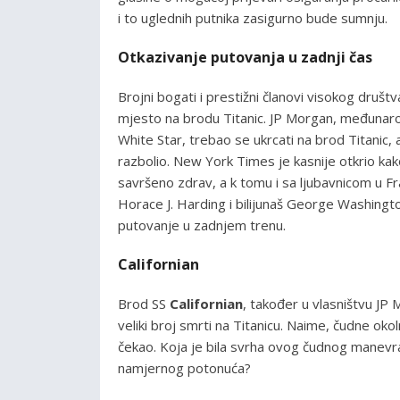
i to uglednih putnika zasigurno bude sumnju.
Otkazivanje putovanja u zadnji čas
Brojni bogati i prestižni članovi visokog društ
mjesto na brodu Titanic. JP Morgan, međunarodn
White Star, trebao se ukrcati na brod Titanic,
razbolio. New York Times je kasnije otkrio kako
savršeno zdrav, a k tomu i sa ljubavnicom u Fr
Horace J. Harding i bilijunaš George Washingt
putovanje u zadnjem trenu.
Californian
Brod SS
Californian
, također u vlasništvu JP M
veliki broj smrti na Titanicu. Naime, čudne oko
čekao. Koja je bila svrha ovog čudnog manevra i
namjernog potonuća?