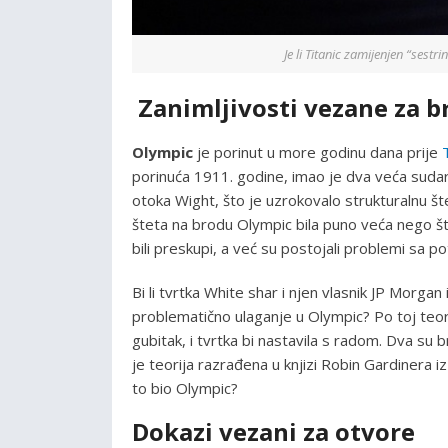
Je li Titanic zamijenjen “ses
Zanimljivosti vezane za b
Olympic
je porinut u more godinu dana prije
porinuća 1911. godine, imao je dva veća sud
otoka Wight, što je uzrokovalo strukturalnu štetu
šteta na brodu Olympic bila puno veća nego što s
bili preskupi, a već su postojali problemi sa po
Bi li tvrtka White shar i njen vlasnik JP Morgan 
problematično ulaganje u Olympic? Po toj teori
gubitak, i tvrtka bi nastavila s radom. Dva su br
je teorija razrađena u knjizi Robin Gardinera i
to bio Olympic?
Dokazi vezani za otvore