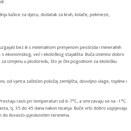
dr.
nju kašice za djecu, dodatak za kruh, kolače, pekmeze,
uzgajati bez ili s minimalnom primjenom pesticida i mineralnih
o s ekonomskog, već i ekološkog stajališta. Buča iznimno dobro
a za izmjenu u plodoredu, što je čini pogodnom za ekološku
i, od vjetra zaštićen položaj zemljišta, dovoljno vlage, topline i
Prestaju rasti pri temperaturi od 6-7°C, a smrzavaju se na -1°C.
asta, tj. 35 do 45 dana nakon nicanja. Buče vrlo dobro uspijevaju
m do ilovasto-pjeskovitim terenima.