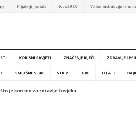
nje
Prijatelji portala
KvizBOX
Video instrukcije iz ma
STI
KORISNI SAVJETI
ZNAČENJE RIJEČI
ZDRAVLJE I PS
CE
SMIJEŠNE SLIKE
STRIP
IGRE
CITATI
BAJ
ašto je korisno za zdravlje čovjeka