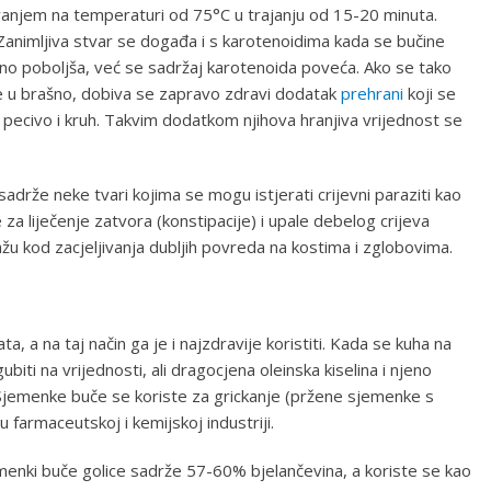
anjem na temperaturi od 75°C u trajanju od 15-20 minuta.
animljiva stvar se događa i s karotenoidima kada se bučine
o poboljša, već se sadržaj karotenoida poveća. Ako se tako
 u brašno, dobiva se zapravo zdravi dodatak
prehrani
koji se
u pecivo i kruh. Takvim dodatkom njihova hranjiva vrijednost se
adrže neke tvari kojima se mogu istjerati crijevni paraziti kao
 za liječenje zatvora (konstipacije) i upale debelog crijeva
ažu kod zacjeljivanja dubljih povreda na kostima i zglobovima.
?
a, a na taj način ga je i najzdravije koristiti. Kada se kuha na
biti na vrijednosti, ali dragocjena oleinska kiselina i njeno
Sjemenke buče se koriste za grickanje (pržene sjemenke s
u farmaceutskoj i kemijskoj industriji.
menki buče golice sadrže 57-60% bjelančevina, a koriste se kao