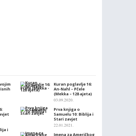
vojim
Kuran poglavlje 16:
risnih
An-Nahl – Pčele
(Mekka – 128 ajeta)
03.09.2020.
6:
Prva knjiga o
zavjet
Samuelu 10: Biblija i
Stari zavjet
22.01.2021.
ija i
Imena za Američkog