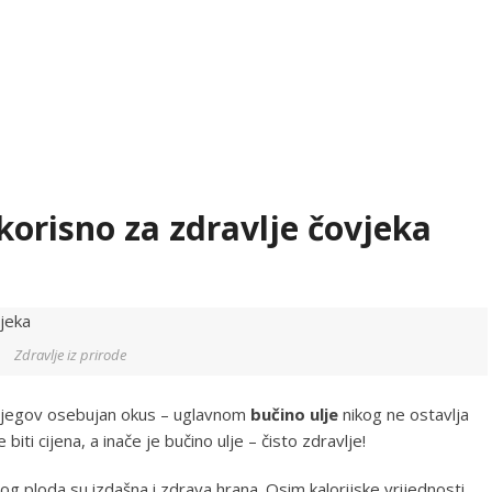
 korisno za zdravlje čovjeka
Zdravlje iz prirode
a njegov osebujan okus – uglavnom
bučino ulje
nikog ne ostavlja
i cijena, a inače je bučino ulje – čisto zdravlje!
og ploda su izdašna i zdrava hrana. Osim kalorijske vrijednosti