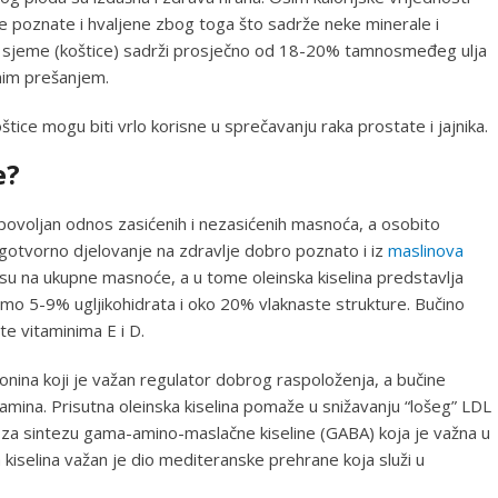
e poznate i hvaljene zbog toga što sadrže neke minerale i
no sjeme (koštice) sadrži prosječno od 18-20% tamnosmeđeg ulja
dnim prešanjem.
tice mogu biti vrlo korisne u sprečavanju raka prostate i jajnika.
e?
povoljan odnos zasićenih i nezasićenih masnoća, a osobito
agotvorno djelovanje na zdravlje dobro poznato i iz
maslinova
u na ukupne masnoće, a u tome oleinska kiselina predstavlja
o 5-9% ugljikohidrata i oko 20% vlaknaste strukture. Bučino
e vitaminima E i D.
nina koji je važan regulator dobrog raspoloženja, a bučine
itamina. Prisutna oleinska kiselina pomaže u snižavanju “lošeg” LDL
elu za sintezu gama-amino-maslačne kiseline (GABA) koja je važna u
 kiselina važan je dio mediteranske prehrane koja služi u