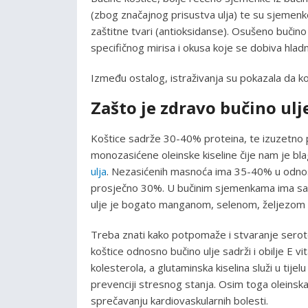
(zbog značajnog prisustva ulja) te su sjemenk
zaštitne tvari (antioksidanse). Osušeno buči
specifičnog mirisa i okusa koje se dobiva hla
Između ostalog, istraživanja su pokazala da koš
Zašto je zdravo bučino ulj
Koštice sadrže 30-40% proteina, te izuzetno 
monozasićene oleinske kiseline čije nam je bl
ulja
. Nezasićenih masnoća ima 35-40% u odnos
prosječno 30%. U bučinim sjemenkama ima sam
ulje je bogato manganom, selenom, željezom t
Treba znati kako potpomaže i stvaranje seroto
koštice odnosno bučino ulje sadrži i obilje E v
kolesterola, a glutaminska kiselina služi u tij
prevenciji stresnog stanja. Osim toga oleinska
sprečavanju kardiovaskularnih bolesti.