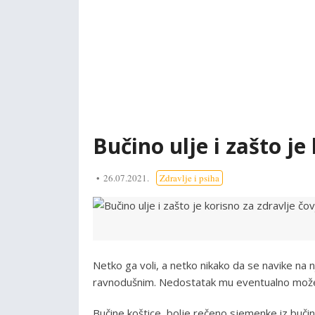
Bučino ulje i zašto je
26.07.2021.
Zdravlje i psiha
Netko ga voli, a netko nikako da se navike n
ravnodušnim. Nedostatak mu eventualno može bit
Bučine koštice, bolje rečeno sjemenke iz bučin