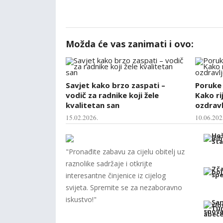
Možda će vas zanimati i ovo:
Savjet kako brzo zaspati –
Poruke 
vodič za radnike koji žele
Kako ri
kvalitetan san
ozdravl
15.02.2026.
10.06.202
"Pronađite zabavu za cijelu obitelj uz
raznolike sadržaje i otkrijte
interesantne činjenice iz cijelog
svijeta. Spremite se za nezaboravno
iskustvo!"