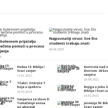
Najpoznatiji virusi: Sve što
bolesnom prijatelju:
studenti trebaju znati
ječima pomoći u procesu
04.06.2025.
jenja
5.
Hošea 13: Biblija i
Kontrola nad s
Stari zavjet
životom: 20 ko
savjeta
15.01.2021.
26.08.2021.
7 čakri: Otkrijte 7
boja u spektru
Knjiga o Jobu 2
Biblija i Stari 
26.02.2019.
14.02.2021.
Sanjarica za slovo D:
Tumačenje snova
Jeremija 50: Bibl
po abecedi
Stari zavjet