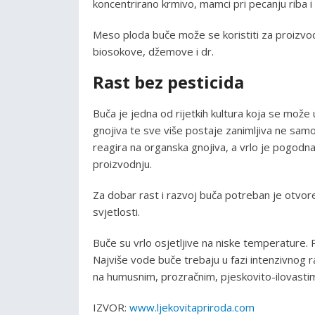
koncentrirano krmivo, mamci pri pecanju riba i 
Meso ploda buče može se koristiti za proizvod
biosokove, džemove i dr.
Rast bez pesticida
Buča je jedna od rijetkih kultura koja se može 
gnojiva te sve više postaje zanimljiva ne sam
reagira na organska gnojiva, a vrlo je pogodn
proizvodnju.
Za dobar rast i razvoj buča potreban je otvoren
svjetlosti.
Buče su vrlo osjetljive na niske temperature. 
Najviše vode buče trebaju u fazi intenzivnog r
na humusnim, prozračnim, pjeskovito-ilovasti
IZVOR:
www.ljekovitapriroda.com