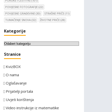
PORUKE I ČESTITKE
(101)
POVIJESNE FOTOGRAFIJE
(22)
POVIJESNE GRAĐEVINE
(30)
STRAŠNE PRIČE
(11)
TUMAČENJE SNOVA
(32)
ŽIVOTNE PRIČE
(28)
Kategorije
K
a
Stranice
t
e
KvizBOX
g
o
O nama
r
Oglašavanje
i
Prijatelji portala
j
e
Uvjeti korištenja
Video instrukcije iz matematike