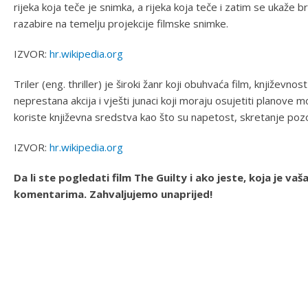
rijeka koja teče je snimka, a rijeka koja teče i zatim se ukaže b
razabire na temelju projekcije filmske snimke.
IZVOR:
hr.wikipedia.org
Triler (eng. thriller) je široki žanr koji obuhvaća film, književnost
neprestana akcija i vješti junaci koji moraju osujetiti planove m
koriste književna sredstva kao što su napetost, skretanje pozor
IZVOR:
hr.wikipedia.org
Da li ste pogledati film The Guilty i ako jeste, koja je va
komentarima. Zahvaljujemo unaprijed!