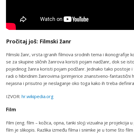
Pročitaj još: Filmski žanr
Filmski žanr, vrsta igranih filmova srodnih tema i ikonografije
se za skupine sličnih žanrova koristi pojam nadžanr, dok se 
pojedinog žanra koristi pojam podžanr. Jednako tako postoje i 
radi o hibridnim žanrovima (primjerice znanstveno-fantastični h
nejasna i prisutno je neslaganje oko toga kako ih treba definirati 
IZVOR:
hr.wikipedia.org
Film
Film (eng. film – kožica, opna, tanki sloj) vizualna je projekcij
film je slikopis. Razlika između filma i snimke je u tome što fil