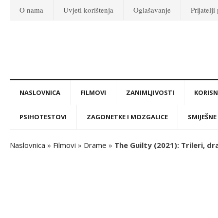
O nama
Uvjeti korištenja
Oglašavanje
Prijatelji
NASLOVNICA
FILMOVI
ZANIMLJIVOSTI
KORISNI
PSIHOTESTOVI
ZAGONETKE I MOZGALICE
SMIJEŠNE 
Naslovnica
»
Filmovi
»
Drame
»
The Guilty (2021): Trileri, dr