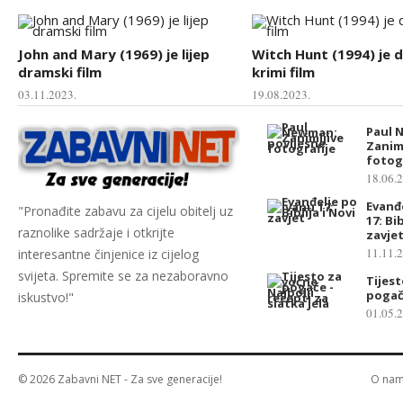
John and Mary (1969) je lijep
Witch Hunt (1994) je 
dramski film
krimi film
03.11.2023.
19.08.2023.
Paul 
Zanim
fotog
18.06.
Evanđ
"Pronađite zabavu za cijelu obitelj uz
17: Bib
raznolike sadržaje i otkrijte
zavje
11.11.
interesantne činjenice iz cijelog
svijeta. Spremite se za nezaboravno
Tijes
poga
iskustvo!"
01.05.
© 2026
Zabavni NET
- Za sve generacije!
O na