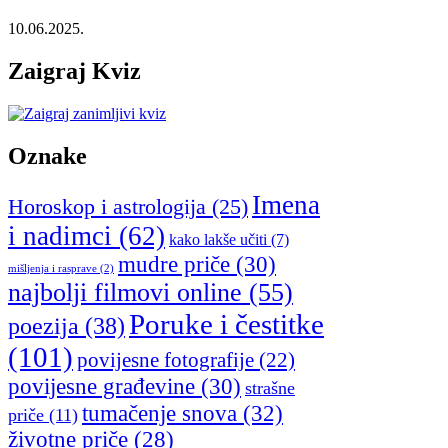
10.06.2025.
Zaigraj Kviz
Oznake
Imena
Horoskop i astrologija
(25)
i nadimci
(62)
kako lakše učiti
(7)
mudre priče
(30)
mišljenja i rasprave
(2)
najbolji filmovi online
(55)
Poruke i čestitke
poezija
(38)
(101)
povijesne fotografije
(22)
povijesne građevine
(30)
strašne
tumačenje snova
(32)
priče
(11)
životne priče
(28)