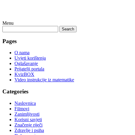
Menu
Search
Pages
O nama
Uvjeti korištenja
Oglašavanje
Prijatelji portala
KvizBOX
Video instrukcije iz matematike
Categories
Naslovnica
Filmovi
Zanimljivosti
Korisni savjeti
Značenje riječi
Zdravlje i psiha