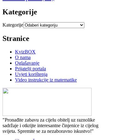
Kategorije
Kategorije
Stranice
KvizBOX
O nama
Oglašavanje
Prijatelji portala
Uvjeti korištenja
Video instrukcije iz matematike
"Pronađite zabavu za cijelu obitelj uz raznolike
sadržaje i otkrijte interesantne činjenice iz cijelog
svijeta. Spremite se za nezaboravno iskustvo!"