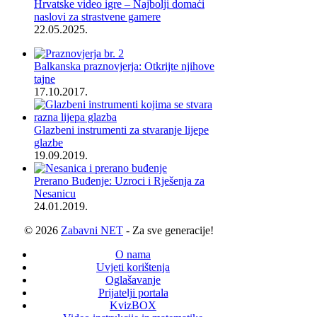
Hrvatske video igre – Najbolji domaći
naslovi za strastvene gamere
22.05.2025.
Balkanska praznovjerja: Otkrijte njihove
tajne
17.10.2017.
Glazbeni instrumenti za stvaranje lijepe
glazbe
19.09.2019.
Prerano Buđenje: Uzroci i Rješenja za
Nesanicu
24.01.2019.
© 2026
Zabavni NET
- Za sve generacije!
O nama
Uvjeti korištenja
Oglašavanje
Prijatelji portala
KvizBOX