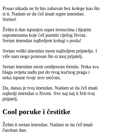
Posao nikada ne bi bio zabavan bez kolege kao što
si ti. Nadam se da ćeš imati super imendan.
Sretno!
Želim ti dan ispunjen super trenucima i lijepim
uspomenama koje ćeš pamtiti cijelog života.
Sretan imendan najboljem kolegi s posla!
Sretan veliki imendan mom najboljem prijatelju. I
više sam nego ponosan što si moj prijatelj.
Sretan imendan mom omiljenom frendu. Neka sva
blaga svijeta nađu put do tvog kućnog praga i
neka ispune tvoje srce srećom.
Da, danas je tvoj imendan. Nadam se da ćeš imati
najbolji imendan u životu. Sve naj naj ti želi tvoj
prijatelj.
Cool poruke i čestitke
Želim ti sretan imendan. Nadam se da ćeš imati
čaroban dan.