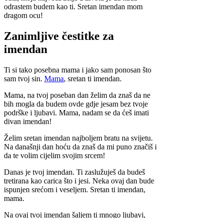
odrastem budem kao ti. Sretan imendan mom
dragom ocu!
Zanimljive čestitke za
imendan
Ti si tako posebna mama i jako sam ponosan što
sam tvoj sin.
Mama
, sretan ti imendan.
Mama, na tvoj poseban dan želim da znaš da ne
bih mogla da budem ovde gdje jesam bez tvoje
podrške i ljubavi. Mama, nadam se da ćeš imati
divan imendan!
Želim sretan imendan najboljem bratu na svijetu.
Na današnji dan hoću da znaš da mi puno značiš i
da te volim cijelim svojim srcem!
Danas je tvoj imendan. Ti zaslužuješ da budeš
tretirana kao carica što i jesi. Neka ovaj dan bude
ispunjen srećom i veseljem. Sretan ti imendan,
mama.
Na ovaj tvoj imendan šaljem ti mnogo ljubavi,