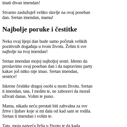
imati divan imendan!
Stvarno zaslužuješ veliko slavlje na ovaj poseban
dan. Sretan imendan, mama!
Najbolje poruke i čestitke
Neka ovaj lijepi dan bude samo početak velikih
pozitivnih događaja u tvom životu. Želim ti sve
najbolje na tvoj imendan!
Sretan imendan mojoj najboljoj sestri. Idemo da
proslavimo ovaj poseban dan i da napravimo party
kakav još nitko nije imao. Sretan imendan,
sestrice!
Iskrene čestitke dragoj osobi u mom životu. Sretan
ti imendan, tata. I molim te, ne zaboravi da moraš
uživati danas. Volim te puno.
Mama, nikada neću prestati biti zahvalna za sve
žrtve i ljubav koje si mi dala od kad sam se rodila.
Sretan ti imendan i volim te.
Tata, moja najveća želja u životu je da kada