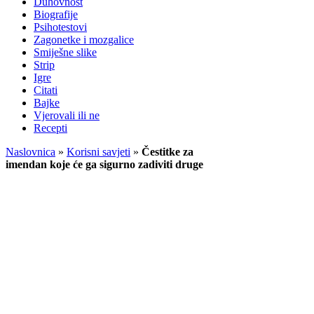
Duhovnost
Biografije
Psihotestovi
Zagonetke i mozgalice
Smiješne slike
Strip
Igre
Citati
Bajke
Vjerovali ili ne
Recepti
Naslovnica
»
Korisni savjeti
»
Čestitke za
imendan koje će ga sigurno zadiviti druge