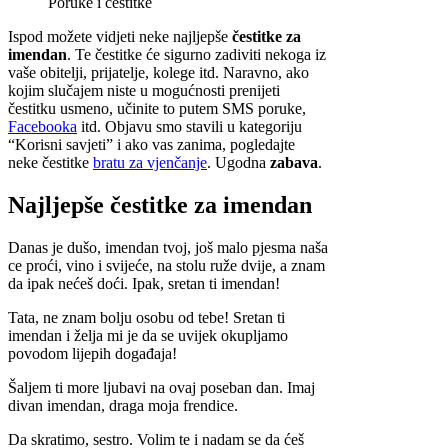
Poruke i čestitke
Ispod možete vidjeti neke najljepše
čestitke za
imendan
. Te čestitke će sigurno zadiviti nekoga iz
vaše obitelji, prijatelje, kolege itd. Naravno, ako
kojim slučajem niste u mogućnosti prenijeti
čestitku usmeno, učinite to putem SMS poruke,
Facebooka
itd. Objavu smo stavili u kategoriju
“Korisni savjeti” i ako vas zanima, pogledajte
neke čestitke
bratu za vjenčanje
. Ugodna
zabava
.
Najljepše čestitke za imendan
Danas je dušo, imendan tvoj, još malo pjesma naša
ce proći, vino i svijeće, na stolu ruže dvije, a znam
da ipak nećeš doći. Ipak, sretan ti imendan!
Tata, ne znam bolju osobu od tebe! Sretan ti
imendan i želja mi je da se uvijek okupljamo
povodom lijepih događaja!
Šaljem ti more ljubavi na ovaj poseban dan. Imaj
divan imendan, draga moja frendice.
Da skratimo, sestro. Volim te i nadam se da ćeš