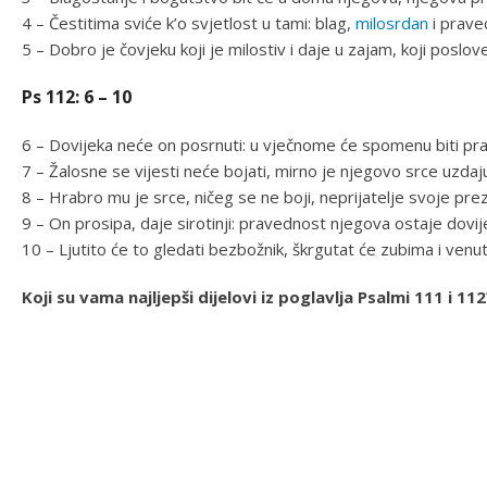
4 – Čestitima sviće k’o svjetlost u tami: blag,
milosrdan
i prave
5 – Dobro je čovjeku koji je milostiv i daje u zajam, koji poslo
Ps 112: 6 – 10
6 – Dovijeka neće on posrnuti: u vječnome će spomenu biti pra
7 – Žalosne se vijesti neće bojati, mirno je njegovo srce uzdaju
8 – Hrabro mu je srce, ničeg se ne boji, neprijatelje svoje prez
9 – On prosipa, daje sirotinji: pravednost njegova ostaje dovij
10 – Ljutito će to gledati bezbožnik, škrgutat će zubima i venut
Koji su vama najljepši dijelovi iz poglavlja Psalmi 111 i