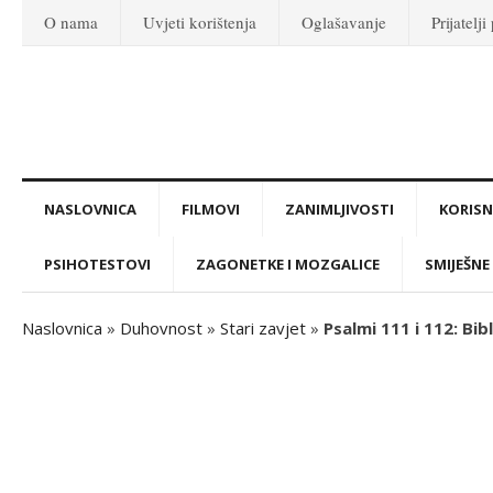
O nama
Uvjeti korištenja
Oglašavanje
Prijatelji
NASLOVNICA
FILMOVI
ZANIMLJIVOSTI
KORISNI
PSIHOTESTOVI
ZAGONETKE I MOZGALICE
SMIJEŠNE 
Naslovnica
»
Duhovnost
»
Stari zavjet
»
Psalmi 111 i 112: Bibl