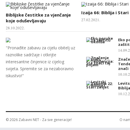
Izaija 66: Biblija i Star
Biblijske čestitke za vjenčanje
27.02.2021.
koje oduševljavaju
28.10.2022.
Eko p
zaštit
"Pronađite zabavu za cijelu obitelj uz
14.09.
raznolike sadržaje i otkrijte
Značen
interesantne činjenice iz cijelog
Tende
svijeta. Spremite se za nezaboravno
znači
10.10.
iskustvo!"
Levits
Biblij
10.12.
© 2026
Zabavni NET
- Za sve generacije!
O na