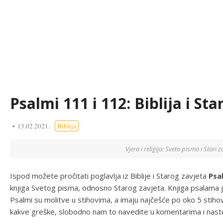
Psalmi 111 i 112: Biblija i Sta
13.02.2021.
Biblija
Vjera i religija: Sveto pismo i Stari z
Ispod možete pročitati poglavlja iz Biblije i Starog zavjeta
Psa
knjiga Svetog pisma, odnosno Starog zavjeta. Knjiga psalama 
Psalmi su molitve u stihovima, a imaju najčešće po oko 5 stiho
kakve greške, slobodno nam to navedite u komentarima i nastoj