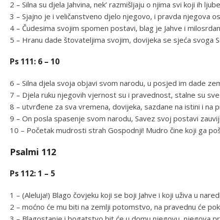
2 – Silna su djela Jahvina, nek’ razmišljaju o njima svi koji ih ljube
3 – Sjajno je i veličanstveno djelo njegovo, i pravda njegova os
4 – Čudesima svojim spomen postavi, blag je Jahve i milosrdan
5 – Hranu dade štovateljima svojim, dovijeka se sjeća svoga 
Ps 111: 6 – 10
6 – Silna djela svoja objavi svom narodu, u posjed im dade ze
7 – Djela ruku njegovih vjernost su i pravednost, stalne su s
8 – utvrđene za sva vremena, dovijeka, sazdane na istini i na p
9 – On posla spasenje svom narodu, Savez svoj postavi zauvije
10 – Početak mudrosti strah Gospodnji! Mudro čine koji ga pošt
Psalmi 112
Ps 112: 1 – 5
1 – (Aleluja!) Blago čovjeku koji se boji Jahve i koji uživa u na
2 – moćno će mu biti na zemlji potomstvo, na pravednu će poko
3 – Blagostanje i bogatstvo bit će u domu njegovu, njegova p