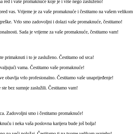
na red i vaše promaknuće koje je i više nego zasluženo!
li pred vas. Vrijeme je za vaše promaknuće i čestitamo na vašem velikom
 greške. Vrlo smo zadovoljni i dolazi vaše promaknuće, čestitamo!
sionalnosti. Sada je vrijeme za vaše promaknuće, čestitamo vam!
ste primaknuti i to je zasluženo. Čestitamo od srca!
ahvaljujući vama. Čestitamo vaše promaknuće!
sve obavlja vrlo profesionalno. Čestitamo vaše unaprijeđenje!
 ste bez sumnje zaslužili. Čestitamo vam!
anica. Zadovoljni smo i čestitamo promaknuće!
nuću i neka vaša poslovna karijera bude još bolja!
uženo na veći položaj. Čestitamo ti na tvome velikom uspjehu!