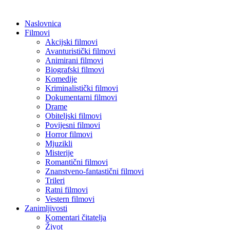
Naslovnica
Filmovi
Akcijski filmovi
Avanturistički filmovi
Animirani filmovi
Biografski filmovi
Komedije
Kriminalistički filmovi
Dokumentarni filmovi
Drame
Obiteljski filmovi
Povijesni filmovi
Horror filmovi
Mjuzikli
Misterije
Romantični filmovi
Znanstveno-fantastični filmovi
Trileri
Ratni filmovi
Vestern filmovi
Zanimljivosti
Komentari čitatelja
Život