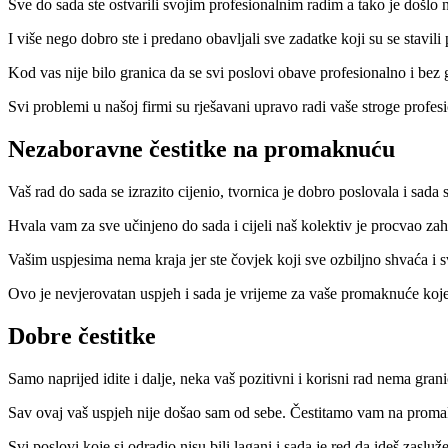
Sve do sada ste ostvarili svojim profesionalnim radim a tako je došlo 
I više nego dobro ste i predano obavljali sve zadatke koji su se stavi
Kod vas nije bilo granica da se svi poslovi obave profesionalno i bez
Svi problemi u našoj firmi su rješavani upravo radi vaše stroge profe
Nezaboravne čestitke na promaknuću
Vaš rad do sada se izrazito cijenio, tvornica je dobro poslovala i sada 
Hvala vam za sve učinjeno do sada i cijeli naš kolektiv je procvao z
Vašim uspjesima nema kraja jer ste čovjek koji sve ozbiljno shvaća i 
Ovo je nevjerovatan uspjeh i sada je vrijeme za vaše promaknuće koje
Dobre čestitke
Samo naprijed idite i dalje, neka vaš pozitivni i korisni rad nema gr
Sav ovaj vaš uspjeh nije došao sam od sebe. Čestitamo vam na promak
Svi poslovi koje si odradio nisu bili lagani i sada je red da ideš zasl