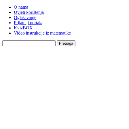
O nama
Uvjeti korištenja
Oglašavanje
Prijatelji portala
KvizBOX
Video instrukcije iz matematike
Pretraga