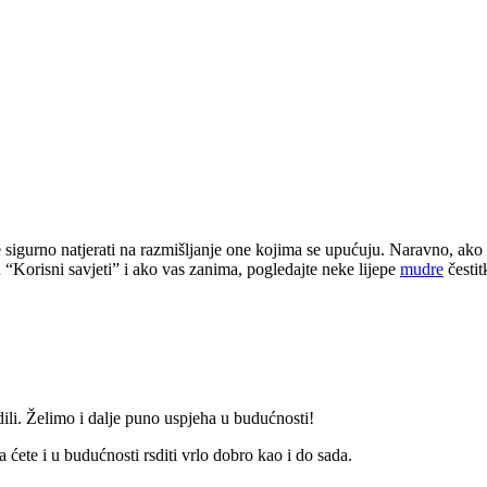
će sigurno natjerati na razmišljanje one kojima se upućuju. Naravno, ako
u “Korisni savjeti” i ako vas zanima, pogledajte neke lijepe
mudre
čestit
dili. Želimo i dalje puno uspjeha u budućnosti!
 ćete i u budućnosti rsditi vrlo dobro kao i do sada.