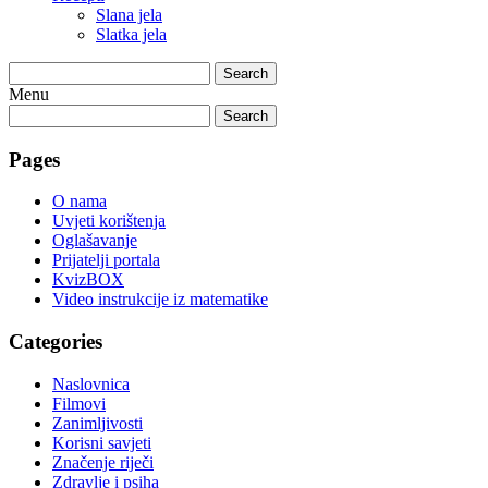
Slana jela
Slatka jela
Search
Menu
Search
Pages
O nama
Uvjeti korištenja
Oglašavanje
Prijatelji portala
KvizBOX
Video instrukcije iz matematike
Categories
Naslovnica
Filmovi
Zanimljivosti
Korisni savjeti
Značenje riječi
Zdravlje i psiha