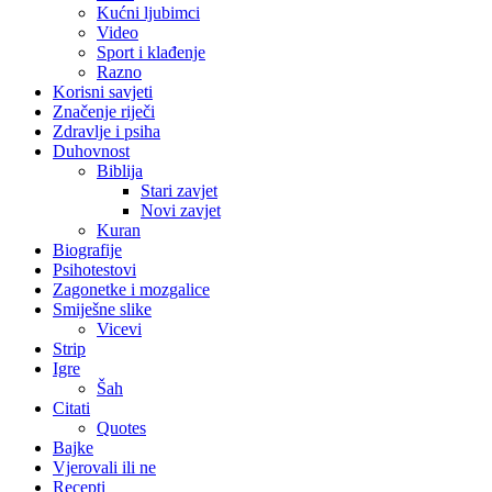
Kućni ljubimci
Video
Sport i klađenje
Razno
Korisni savjeti
Značenje riječi
Zdravlje i psiha
Duhovnost
Biblija
Stari zavjet
Novi zavjet
Kuran
Biografije
Psihotestovi
Zagonetke i mozgalice
Smiješne slike
Vicevi
Strip
Igre
Šah
Citati
Quotes
Bajke
Vjerovali ili ne
Recepti