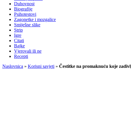
Duhovnost
Biografije
Psihotestovi
Zagonetke i mozgalice
Smiješne slike
Strip
Igre
Citati
Bajke
Vjerovali ili ne
Recepti
Naslovnica
»
Korisni savjeti
»
Čestitke na promaknuću koje zadivl