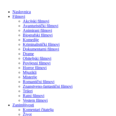
Naslovnica
Filmovi
Akcijski filmovi
Avanturistički filmovi
Animirani filmovi
Biografski filmovi
Komedije
Kriminalistički filmovi
Dokumentarni filmovi
Drame
Obiteljski filmovi
Povijesni filmovi
Horror filmovi
Mjuzikli
Misterije
Romantični filmovi
Znanstveno-fantastični filmovi
Trileri
Ratni filmovi
Vestern filmovi
Zanimljivosti
Komentari čitatelja
Život