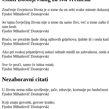
Značenje čovjekova života je u tome da on sebi svake minute dokazuje
Fjodor Mihailovič Dostojevski
Jer tajna čovječjeg života nije u tome da samo živi, već u tome zašto ž
sam kruh.
Fjodor Mihailovič Dostojevski
Braćo, ne prezirite ljude zbog njihovih grijehova; ljubite ih i onda kad
Fjodor Mihailovič Dostojevski
Ako pri svakoj prijateljevoj usluzi odmah misliš na zahvalnost, onda 
Fjodor Mihailovič Dostojevski
Sve će proći, samo će istina ostati.
Fjodor Mihailovič Dostojevski
Nezaboravni citati
U životu nema ništa uzvišenije, jače, zdravije, korisnije po budućnos
Fjodor Mihailovič Dostojevski
Koji znaju govoriti, govore kratko.
Fjodor Mihailovič Dostojevski