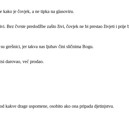
 kako je čovjek, a ne tipka na glasoviru.
ivi. Bez čvrste predodžbe zašto živi, čovjek ne bi prestao živjeti i prij
 su grešnici, jer takva nas ljubav čini sličnima Bogu.
nisi darovao, već prodao.
t od kakve drage uspomene, osobito ako ona pripada djetinjstvu.