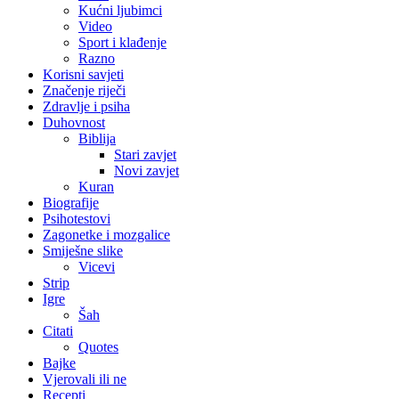
Kućni ljubimci
Video
Sport i klađenje
Razno
Korisni savjeti
Značenje riječi
Zdravlje i psiha
Duhovnost
Biblija
Stari zavjet
Novi zavjet
Kuran
Biografije
Psihotestovi
Zagonetke i mozgalice
Smiješne slike
Vicevi
Strip
Igre
Šah
Citati
Quotes
Bajke
Vjerovali ili ne
Recepti