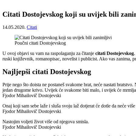
Citati Dostojevskog koji su uvijek bili zani
14.05.2020.
Citati
Poučni citati Dostojevskog
U ovoj objavi su vam na raspolaganju za čitanje
citati Dostojevskog
.
ruski književnik, romanopisac, novelist i publicist. Ako vas zanima, pr
Najljepši citati Dostojevskog
Prije nego što doista ne postaneš svakome brat, neće nastati bratstv
jedan drugome krivo. Uvijek će svakome biti malo, i uvijek će mrmljat
Fjodor Mihailovič Dostojevski
Onaj koji sam sebe laže i sluša svoju laž dotjerat će dotle da neće više 
Fjodor Mihailovič Dostojevski
Nastojim voljeti život više od njegova smisla.
Fjodor Mihailovič Dostojevski