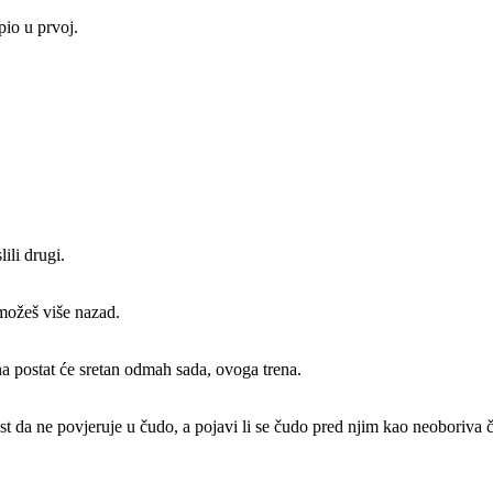
pio u prvoj.
ili drugi.
 možeš više nazad.
na postat će sretan odmah sada, ovoga trena.
nost da ne povjeruje u čudo, a pojavi li se čudo pred njim kao neoboriva č