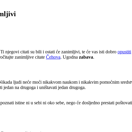
mljivi
 Ti njegovi citati su bili i ostati će zanimljivi, te će vas isti dobro
opustiti
očitajte zanimljive citate
Čehova
. Ugodna
zabava
.
o. Nikada ljudi neće moći nikakvom naukom i nikakvim pomoćnim sredstv
i jedan na drugoga i uništavati jedan drugoga.
poznati istine ni u sebi ni oko sebe, nego će dosljedno prestati poštovati