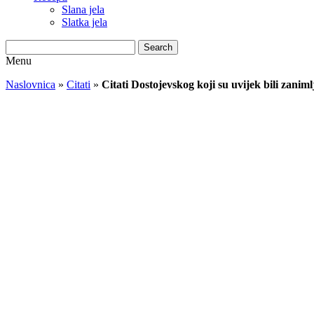
Slana jela
Slatka jela
Search
Menu
Naslovnica
»
Citati
»
Citati Dostojevskog koji su uvijek bili zanimlj