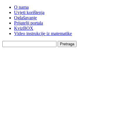
O nama
Uvjeti korištenja
Oglašavanje
Prijatelji portala
KvizBOX
Video instrukcije iz matematike
Pretraga