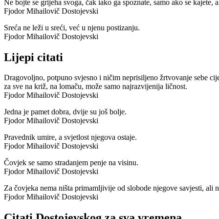
Ne bojte se grijeha svoga, čak iako ga spoznate, samo ako se kajete, a
Fjodor Mihailovič Dostojevski
Sreća ne leži u sreći, već u njenu postizanju.
Fjodor Mihailovič Dostojevski
Lijepi citati
Dragovoljno, potpuno svjesno i ničim neprisiljeno žrtvovanje sebe cije
za sve na križ, na lomaču, može samo najrazvijenija ličnost.
Fjodor Mihailovič Dostojevski
Jedna je pamet dobra, dvije su još bolje.
Fjodor Mihailovič Dostojevski
Pravednik umire, a svjetlost njegova ostaje.
Fjodor Mihailovič Dostojevski
Čovjek se samo stradanjem penje na visinu.
Fjodor Mihailovič Dostojevski
Za čovjeka nema ništa primamljivije od slobode njegove savjesti, ali ni
Fjodor Mihailovič Dostojevski
Citati Dostojevskog za sva vremena