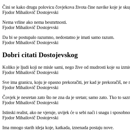
Čini se kako drugu polovicu čovjekova života čine navike koje je sku
Fjodor Mihailovič Dostojevski
Nema vrline ako nema besmrtnosti.
Fjodor Mihailovič Dostojevski
Da bi se postupalo razumno, nedostatno je imati samo razum.
Fjodor Mihailovič Dostojevski
Dobri citati Dostojevskog
Koliko je ljudi koji ne misle sami, nego žive od mudrosti koje su izmisl
Fjodor Mihailovič Dostojevski
Sve ima granicu, koju je opasno prekoračiti, jer kad je prekoračiš, ne
Fjodor Mihailovič Dostojevski
Čovjek je nesretan zato što ne zna da je sretan; samo zato. Tko to saz
Fjodor Mihailovič Dostojevski
Istinski realist, ako ne vjeruje, uvijek će u sebi naći i snagu i sposob
Fjodor Mihailovič Dostojevski
Ima mnogo starih ideja koje, katkada, iznenada postaju nove.