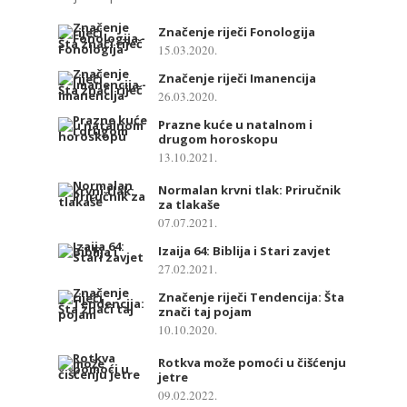
Značenje riječi Fonologija
15.03.2020.
Značenje riječi Imanencija
26.03.2020.
Prazne kuće u natalnom i
drugom horoskopu
13.10.2021.
Normalan krvni tlak: Priručnik
za tlakaše
07.07.2021.
Izaija 64: Biblija i Stari zavjet
27.02.2021.
Značenje riječi Tendencija: Šta
znači taj pojam
10.10.2020.
Rotkva može pomoći u čišćenju
jetre
09.02.2022.