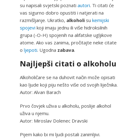
su napisali svjetski poznati
autori
. Ti citati će
vas sigurno dobro opustiti i natjerati na
razmišljanje. Ukratko,
alkoholi
su
kemijski
spojevi
koji imaju jednu ili više hidroksilnih
grupa (-O-H) spojenih na alifatske ugljikove
atome. Ako vas zanima, pročitajte neke citate
o
ljepoti
. Ugodna
zabava
.
Najljepši citati o alkoholu
Alkoholičare se na duhovit način može opisati
kao ljude koji piju nešto više od svojih liječnika.
Autor: Alvan Barach
Prvo čovjek uživa u alkoholu, poslije alkohol
uživa u njemu.
Autor: Miroslav Dolenec Dravski
Pijem kako bi mi ljudi postali zanimljivi.