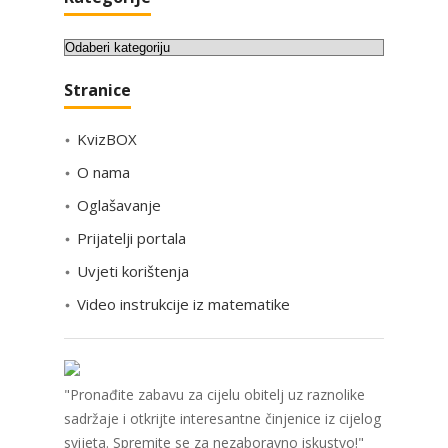
K
a
Stranice
t
e
KvizBOX
g
o
O nama
r
Oglašavanje
i
Prijatelji portala
j
e
Uvjeti korištenja
Video instrukcije iz matematike
"Pronađite zabavu za cijelu obitelj uz raznolike
sadržaje i otkrijte interesantne činjenice iz cijelog
svijeta. Spremite se za nezaboravno iskustvo!"