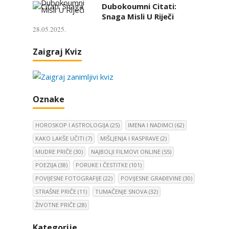
Dubokoumni Citati:
Snaga Misli U Riječi
28.05.2025.
Zaigraj Kviz
Oznake
HOROSKOP I ASTROLOGIJA
(25)
IMENA I NADIMCI
(62)
KAKO LAKŠE UČITI
(7)
MIŠLJENJA I RASPRAVE
(2)
MUDRE PRIČE
(30)
NAJBOLJI FILMOVI ONLINE
(55)
POEZIJA
(38)
PORUKE I ČESTITKE
(101)
POVIJESNE FOTOGRAFIJE
(22)
POVIJESNE GRAĐEVINE
(30)
STRAŠNE PRIČE
(11)
TUMAČENJE SNOVA
(32)
ŽIVOTNE PRIČE
(28)
Kategorije