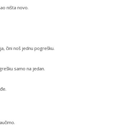
šao ništa novo.
lja, čini noš jednu pogrešku.
pogrešku samo na jedan.
uđe.
naučimo.