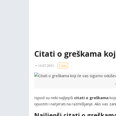
Citati o greškama koj
14.07.2021.
Citati
Ispod su neki najljepši
citati o greškama
koje
opustiti i natjerati na razmišljanje. Ako vas za
Najljepši citati o greškam