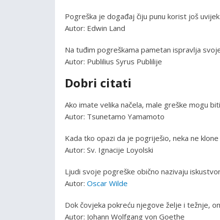
Pogreška je događaj čiju punu korist još uvijek
Autor: Edwin Land
Na tuđim pogreškama pametan ispravlja svoje
Autor: Publilius Syrus Publilije
Dobri citati
Ako imate velika načela, male greške mogu bit
Autor: Tsunetamo Yamamoto
Kada tko opazi da je pogriješio, neka ne klone
Autor: Sv. Ignacije Loyolski
Ljudi svoje pogreške obično nazivaju iskustvo
Autor:
Oscar Wilde
Dok čovjeka pokreću njegove želje i težnje, on
Autor: Johann Wolfgang von Goethe