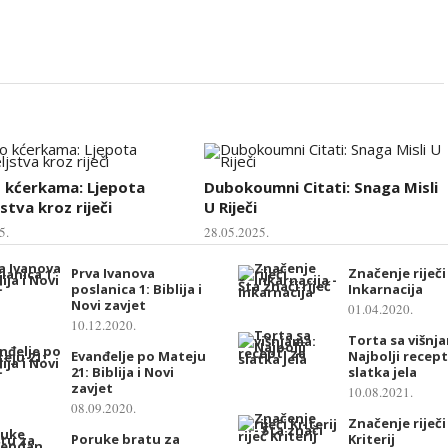
o kćerkama: Ljepota
Dubokoumni Citati: Snaga Misli
stva kroz riječi
U Riječi
5.
28.05.2025.
Prva Ivanova
Značenje riječi
poslanica 1: Biblija i
Inkarnacija
Novi zavjet
01.04.2020.
10.12.2020.
Torta sa višnj
Evanđelje po Mateju
Najbolji recept
21: Biblija i Novi
slatka jela
zavjet
10.08.2021.
08.09.2020.
Značenje riječi
Poruke bratu za
Kriterij