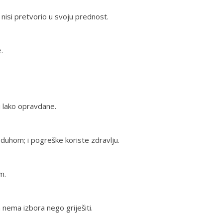
 nisi pretvorio u svoju prednost.
.
i lako opravdane.
 duhom; i pogreške koriste zdravlju.
m.
 nema izbora nego griješiti.