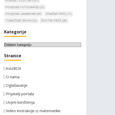
PORUKE I ČESTITKE
(101)
POVIJESNE FOTOGRAFIJE
(22)
POVIJESNE GRAĐEVINE
(30)
STRAŠNE PRIČE
(11)
TUMAČENJE SNOVA
(32)
ŽIVOTNE PRIČE
(28)
Kategorije
K
a
Stranice
t
e
KvizBOX
g
o
O nama
r
Oglašavanje
i
Prijatelji portala
j
e
Uvjeti korištenja
Video instrukcije iz matematike