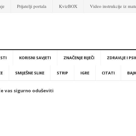
nje
Prijatelji portala
KvizBOX
Video instrukcije iz ma
STI
KORISNI SAVJETI
ZNAČENJE RIJEČI
ZDRAVLJE I PS
CE
SMIJEŠNE SLIKE
STRIP
IGRE
CITATI
BAJ
će vas sigurno oduševiti