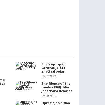
Značenje riječi
Generacija: Šta
znači taj pojam
15.12.2022.
ama:
i za
The Silence of the
Lambs (1991): Film
Jonathana Demmea
19.10.2021.
Oproštajno pismo