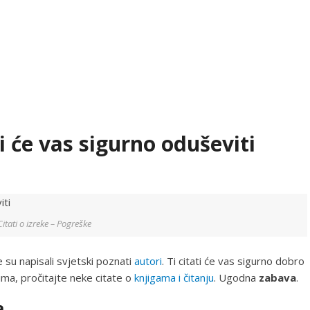
i će vas sigurno oduševiti
Citati o izreke – Pogreške
 su napisali svjetski poznati
autori
. Ti citati će vas sigurno dobro
nima, pročitajte neke citate o
knjigama i čitanju
. Ugodna
zabava
.
a