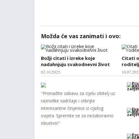
Možda će vas zanimati i ovo:
Božji citati i izreke koje
Citati 
nadahnjuju svakodnevni život
roditelj
02.10.2025.
10.07.202
"Pronađite zabavu za cijelu obitelj uz
raznolike sadržaje i otkrijte
interesantne činjenice iz cijelog
svijeta. Spremite se za nezaboravno
iskustvo!"