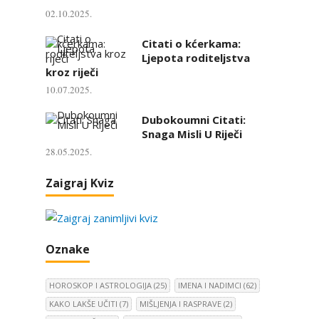
02.10.2025.
Citati o kćerkama:
Ljepota roditeljstva
kroz riječi
10.07.2025.
Dubokoumni Citati:
Snaga Misli U Riječi
28.05.2025.
Zaigraj Kviz
Oznake
HOROSKOP I ASTROLOGIJA
(25)
IMENA I NADIMCI
(62)
KAKO LAKŠE UČITI
(7)
MIŠLJENJA I RASPRAVE
(2)