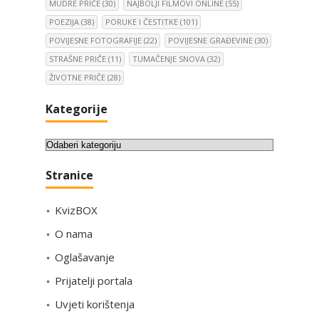
MUDRE PRIČE
(30)
NAJBOLJI FILMOVI ONLINE
(55)
POEZIJA
(38)
PORUKE I ČESTITKE
(101)
POVIJESNE FOTOGRAFIJE
(22)
POVIJESNE GRAĐEVINE
(30)
STRAŠNE PRIČE
(11)
TUMAČENJE SNOVA
(32)
ŽIVOTNE PRIČE
(28)
Kategorije
K
a
Stranice
t
e
KvizBOX
g
o
O nama
r
Oglašavanje
i
Prijatelji portala
j
e
Uvjeti korištenja