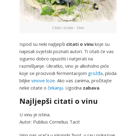
Citati i izreke – Vino
Ispod su neki najljepši
citati o vinu
koje su
napisali svjetski poznati autori. Ti citati će vas
sigurno dobro opustiti i natjerati na
razmišljanje. Ukratko, vino je alkoholno piće
koje se proizvodi fermentacijom
grožđa
, ploda
biljke
vinove loze
. Ako vas zanima, pročitajte
neke citate o
čekanju
. Ugodna
zabava
.
Najljepši citati o vinu
U vinu je istina.
Autor: Publius Cornelius Tacit
Vino nas vraća u iskonski život, u raj i pokazuje