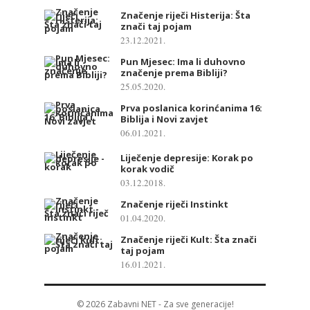
Značenje riječi Histerija: Šta
znači taj pojam
23.12.2021.
Pun Mjesec: Ima li duhovno
značenje prema Bibliji?
25.05.2020.
Prva poslanica korinćanima 16:
Biblija i Novi zavjet
06.01.2021.
Liječenje depresije: Korak po
korak vodič
03.12.2018.
Značenje riječi Instinkt
01.04.2020.
Značenje riječi Kult: Šta znači
taj pojam
16.01.2021.
© 2026
Zabavni NET
- Za sve generacije!