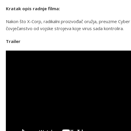
Kratak opis radnje filma:
Nakon što X-Corp, radikalni proizvođač oružja, preuzme Cyber ​​
čovječanstvo od vojske strojeva koje virus sada kontrolira.
Trailer