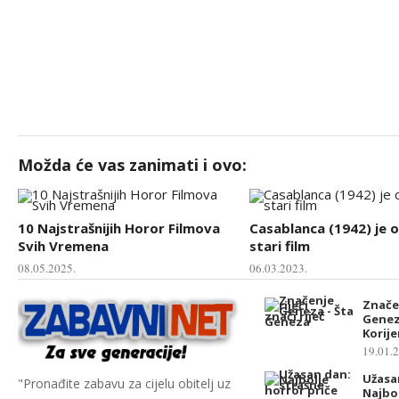
Možda će vas zanimati i ovo:
10 Najstrašnijih Horor Filmova
Casablanca (1942) je o
Svih Vremena
stari film
08.05.2025.
06.03.2023.
Značen
Genez
Korij
19.01.
Užasa
"Pronađite zabavu za cijelu obitelj uz
Najbo