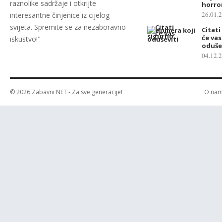
raznolike sadržaje i otkrijte
horror
26.01.
interesantne činjenice iz cijelog
svijeta. Spremite se za nezaboravno
Citati
će va
iskustvo!"
oduše
04.12.
© 2026
Zabavni NET
- Za sve generacije!
O na