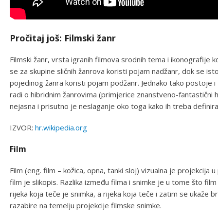
Pročitaj još: Filmski žanr
Filmski žanr, vrsta igranih filmova srodnih tema i ikonografije
se za skupine sličnih žanrova koristi pojam nadžanr, dok se 
pojedinog žanra koristi pojam podžanr. Jednako tako postoje i 
radi o hibridnim žanrovima (primjerice znanstveno-fantastični h
nejasna i prisutno je neslaganje oko toga kako ih treba definirati 
IZVOR:
hr.wikipedia.org
Film
Film (eng. film – kožica, opna, tanki sloj) vizualna je projekcij
film je slikopis. Razlika između filma i snimke je u tome što fil
rijeka koja teče je snimka, a rijeka koja teče i zatim se ukaže b
razabire na temelju projekcije filmske snimke.