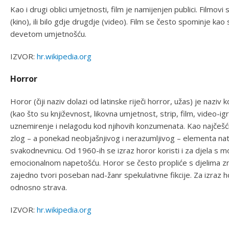
Kao i drugi oblici umjetnosti, film je namijenjen publici. Filmo
(kino), ili bilo gdje drugdje (video). Film se često spominje k
devetom umjetnošću.
IZVOR:
hr.wikipedia.org
Horror
Horor (čiji naziv dolazi od latinske riječi horror, užas) je naziv 
(kao što su književnost, likovna umjetnost, strip, film, video-igre
uznemirenje i nelagodu kod njihovih konzumenata. Kao najčešć
zlog – a ponekad neobjašnjivog i nerazumljivog – elementa nat
svakodnevnicu. Od 1960-ih se izraz horor koristi i za djela 
emocionalnom napetošću. Horor se često propliće s djelima zna
zajedno tvori poseban nad-žanr spekulativne fikcije. Za izraz ho
odnosno strava.
IZVOR:
hr.wikipedia.org