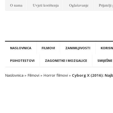
O nama
Uvjeti korištenja
Oglašavanje
Prijatelji
NASLOVNICA
FILMOVI
ZANIMLJIVOSTI
KORISNI
PSIHOTESTOVI
ZAGONETKE I MOZGALICE
SMIJEŠNE 
Naslovnica
»
Filmovi
»
Horror filmovi
»
Cyborg X (2016): Najbo