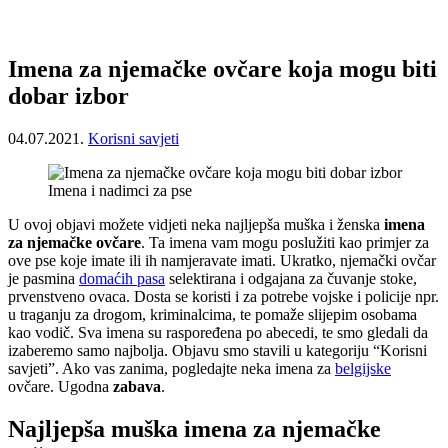
Imena za njemačke ovčare koja mogu biti
dobar izbor
04.07.2021.
Korisni savjeti
Imena i nadimci za pse
U ovoj objavi možete vidjeti neka najljepša muška i ženska
imena
za njemačke ovčare
. Ta imena vam mogu poslužiti kao primjer za
ove pse koje imate ili ih namjeravate imati. Ukratko, njemački ovčar
je pasmina
domaćih pasa
selektirana i odgajana za čuvanje stoke,
prvenstveno ovaca. Dosta se koristi i za potrebe vojske i policije npr.
u traganju za drogom, kriminalcima, te pomaže slijepim osobama
kao vodič. Sva imena su raspoređena po abecedi, te smo gledali da
izaberemo samo najbolja. Objavu smo stavili u kategoriju “Korisni
savjeti”. Ako vas zanima, pogledajte neka imena za
belgijske
ovčare. Ugodna
zabava
.
Najljepša muška imena za njemačke