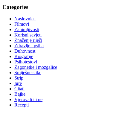
Categories
Naslovnica
Filmovi
Zanimljivosti
Korisni savjeti
Značenje riječi
Zdravlje i psiha
Duhovnost
Biografije
Psihotestovi
Zagonetke i mozgalice
Smiješne slike
Strip
Igre
Citati
Bajke
Vjerovali ili ne
Recepti