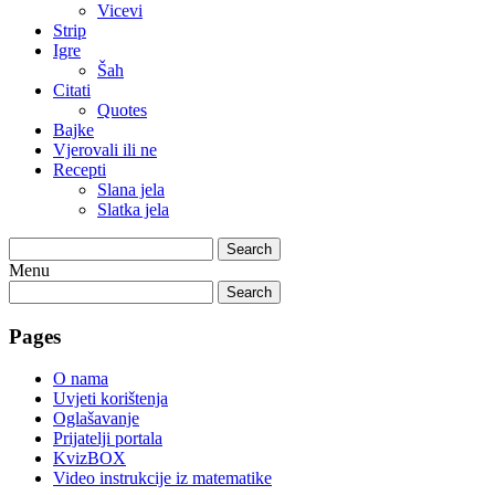
Vicevi
Strip
Igre
Šah
Citati
Quotes
Bajke
Vjerovali ili ne
Recepti
Slana jela
Slatka jela
Search
Menu
Search
Pages
O nama
Uvjeti korištenja
Oglašavanje
Prijatelji portala
KvizBOX
Video instrukcije iz matematike