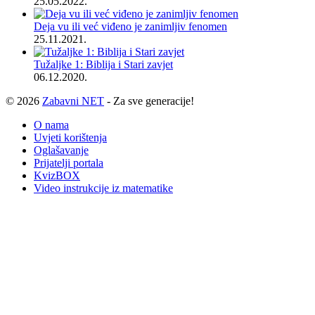
25.05.2022.
Deja vu ili već viđeno je zanimljiv fenomen
25.11.2021.
Tužaljke 1: Biblija i Stari zavjet
06.12.2020.
© 2026
Zabavni NET
- Za sve generacije!
O nama
Uvjeti korištenja
Oglašavanje
Prijatelji portala
KvizBOX
Video instrukcije iz matematike