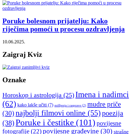
Poruke bolesnom prijatelju: Kako
riječima pomoći u procesu ozdravljenja
10.06.2025.
Zaigraj Kviz
Oznake
Imena i nadimci
Horoskop i astrologija
(25)
(62)
mudre priče
kako lakše učiti
(7)
mišljenja i rasprave
(2)
najbolji filmovi online
(55)
poezija
(30)
Poruke i čestitke
(101)
(38)
povijesne
povijesne građevine
(30)
fotografije
(22)
strašne