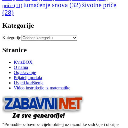
tumačenje snova
(32)
životne priče
priče
(11)
(28)
Kategorije
Kategorije
Stranice
KvizBOX
O nama
Oglašavanje
Prijatelji portala
Uvjeti korištenja
Video instrukcije iz matematike
"Pronađite zabavu za cijelu obitelj uz raznolike sadržaje i otkrijte