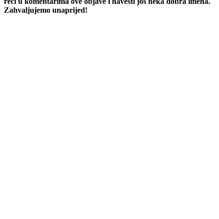
reći u komentarima ove objave i navesti još neka dobra imena.
Zahvaljujemo unaprijed!