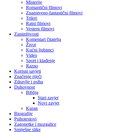
Misterije
Romantični filmovi
Znanstveno-fantastični filmovi
Trileri
Ratni filmovi
Vestern filmovi
Zanimljivosti
Komentari čitatelja
Život
Kućni ljubimci
Video
Sport i klađenje
Razno
Korisni savjeti
Značenje riječi
Zdravlje i psiha
Duhovnost
Biblija
Stari zavjet
Novi zavjet
Kuran
Biografije
Psihotestovi
Zagonetke i mozgalice
Smiješne slike