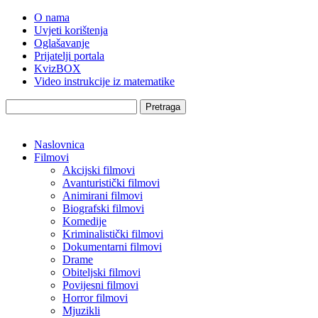
O nama
Uvjeti korištenja
Oglašavanje
Prijatelji portala
KvizBOX
Video instrukcije iz matematike
Pretraga
Naslovnica
Filmovi
Akcijski filmovi
Avanturistički filmovi
Animirani filmovi
Biografski filmovi
Komedije
Kriminalistički filmovi
Dokumentarni filmovi
Drame
Obiteljski filmovi
Povijesni filmovi
Horror filmovi
Mjuzikli