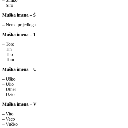
– Simko
– Siro
Muška imena – Š
– Nema prijedloga
Muška imena – T
– Toro
– Tin
– Tito
– Tom
Muška imena – U
– Uško
– Ulio
– Uther
– Uzio
Muška imena – V
– Vito
– Veco
– Vučko