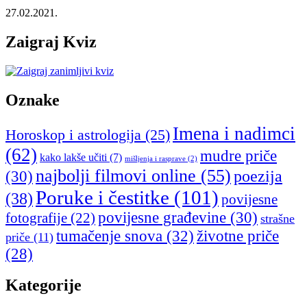
27.02.2021.
Zaigraj Kviz
Oznake
Imena i nadimci
Horoskop i astrologija
(25)
(62)
mudre priče
kako lakše učiti
(7)
mišljenja i rasprave
(2)
najbolji filmovi online
(55)
poezija
(30)
Poruke i čestitke
(101)
(38)
povijesne
povijesne građevine
(30)
fotografije
(22)
strašne
tumačenje snova
(32)
životne priče
priče
(11)
(28)
Kategorije