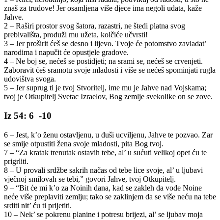
znaš za trudove! Jer osamljena više djece ima negoli udata, kaže
Jahve.
2 – Raširi prostor svog šatora, razastri, ne štedi platna svog
prebivališta, produži mu užeta, kolčiće učvrsti!
3 – Jer proširit ćeš se desno i lijevo. Tvoje će potomstvo zavladat’
narodima i napučit će opustjele gradove.
4 – Ne boj se, nećeš se postidjeti; na srami se, nećeš se crvenjeti.
Zaboravit ćeš sramotu svoje mladosti i više se nećeš spominjati rugla
udovištva svoga.
5 – Jer suprug ti je tvoj Stvoritelj, ime mu je Jahve nad Vojskama;
tvoj je Otkupitelj Svetac Izraelov, Bog zemlje svekolike on se zove.
Iz 54: 6 -10
6 – Jest, k’o ženu ostavljenu, u duši ucviljenu, Jahve te pozvao. Zar
se smije otpustiti žena svoje mladosti, pita Bog tvoj.
7 – “Za kratak trenutak ostavih tebe, al’ u sućuti velikoj opet ću te
prigrliti.
8 – U provali srdžbe sakrih načas od tebe lice svoje, al’ u ljubavi
vječnoj smilovah se tebi,” govori Jahve, tvoj Otkupitelj.
9 – “Bit će mi k’o za Noinih dana, kad se zakleh da vode Noine
neće više preplaviti zemlju; tako se zaklinjem da se više neću na tebe
srditi nit’ ću ti prijetiti.
10 – Nek’ se pokrenu planine i potresu brijezi, al’ se ljubav moja