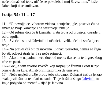
neće odmać’ od tebe, nit’ će se pokolebati moj Savez mira,” kaže
Jahve koji ti se smilovao.
Izaija 54: 11 – 17
11 – “O nevoljnice, vihorom vitlana, neutješna, gle, postavit ću na
smaragd tvoje kamenje i na safir tvoje temelje.
12 – Od rubina dići ću ti kruništa, vrata tvoja od prozirca, ograde ti
od dragulja.
13 – Svi će ti sinovi Jahvini biti učenici, i velika će biti sreća djece
tvoje.
14 – Na pravdi ćeš biti zasnovana. Odbaci tjeskobu, nemaš se čega
bojati, odbaci strah jer ti se neće primaći.
15 – Ako li te napadnu, neće doći od mene; tko se na te digne, zbog
tebe će pasti.
16 – Gle, ja sam stvorio kovača koji raspaljuje žeravu i vadi iz nje
oružje da ga kuje. Ali stvorih i zatornika da uništava.
17 – Neće uspjeti oružje protiv tebe skovano. Dokazat ćeš da je zao
svaki jezik što na te udari na sudu. To je baština slugu
Jahvinih
, to
im je pobjeda od mene” – riječ je Jahvina.