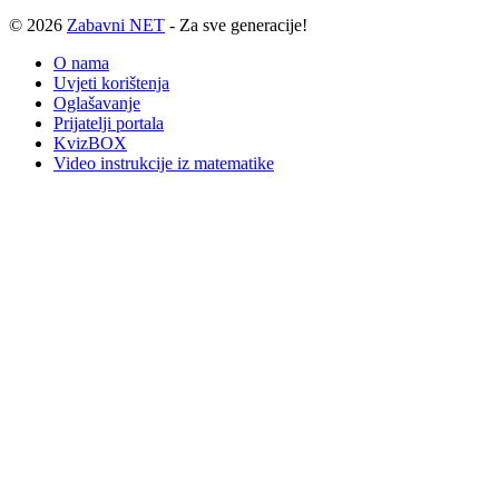
© 2026
Zabavni NET
- Za sve generacije!
O nama
Uvjeti korištenja
Oglašavanje
Prijatelji portala
KvizBOX
Video instrukcije iz matematike