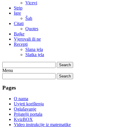
Vicevi
Strip
Igre
Šah
Citati
Quotes
Bajke
Vjerovali ili ne
Recepti
Slana jela
Slatka jela
Search
Menu
Search
Pages
O nama
Uvjeti korištenja
Oglašavanje
Prijatelji portala
KvizBOX
Video instrukcije iz matematike