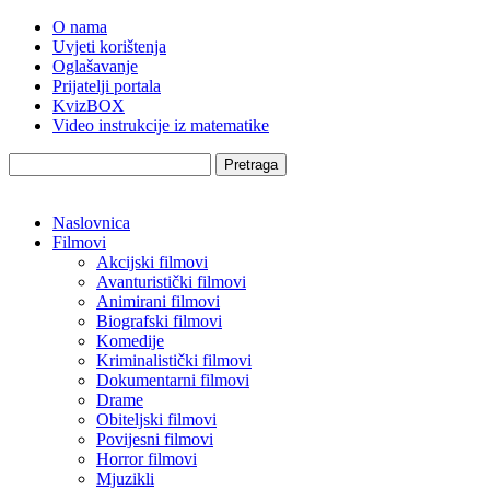
O nama
Uvjeti korištenja
Oglašavanje
Prijatelji portala
KvizBOX
Video instrukcije iz matematike
Pretraga
Naslovnica
Filmovi
Akcijski filmovi
Avanturistički filmovi
Animirani filmovi
Biografski filmovi
Komedije
Kriminalistički filmovi
Dokumentarni filmovi
Drame
Obiteljski filmovi
Povijesni filmovi
Horror filmovi
Mjuzikli