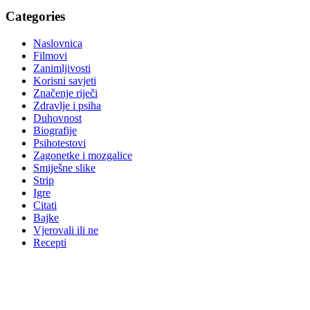
Categories
Naslovnica
Filmovi
Zanimljivosti
Korisni savjeti
Značenje riječi
Zdravlje i psiha
Duhovnost
Biografije
Psihotestovi
Zagonetke i mozgalice
Smiješne slike
Strip
Igre
Citati
Bajke
Vjerovali ili ne
Recepti