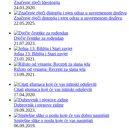
Značenje riječi Ideologija
24.03.2020.
Značenje riječi distopija i njen odraz u suvremenom društvu
22.05.2025.
Dječje čestitke za rođendan
21.07.2023.
Jošua 13: Biblija i Stari zavjet
23.01.2021.
Rižoto od vrganja: Recepti za slana jela
13.09.2021.
Citati glumaca koji će vas istinski oduševiti
17.04.2020.
Dubrovnik i njegove zidine
19.09.2023.
Smiješne slike o poslu koje će vas nasmijati
06.09.2019.