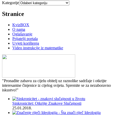
Kategorije
Stranice
KvizBOX
O nama
Oglašavanje
Prijatelji portala
Uvjeti korištenja
Video instrukcije iz matematike
"Pronađite zabavu za cijelu obitelj uz raznolike sadržaje i otkrijte
interesantne činjenice iz cijelog svijeta. Spremite se za nezaboravno
iskustvo!"
Sinkronicitet: Otkrijte Znakove Slučajnosti
25.01.2018.