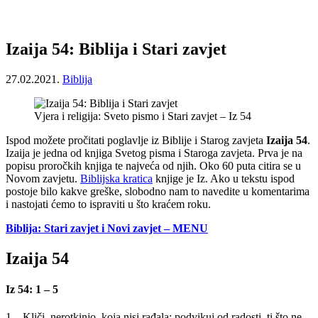
Izaija 54: Biblija i Stari zavjet
27.02.2021.
Biblija
Vjera i religija: Sveto pismo i Stari zavjet – Iz 54
Ispod možete pročitati poglavlje iz Biblije i Starog zavjeta
Izaija 54
.
Izaija je jedna od knjiga Svetog pisma i Staroga zavjeta. Prva je na
popisu proročkih knjiga te najveća od njih. Oko 60 puta citira se u
Novom zavjetu.
Biblijska kratica
knjige je Iz. Ako u tekstu ispod
postoje bilo kakve greške, slobodno nam to navedite u komentarima
i nastojati ćemo to ispraviti u što kraćem roku.
Biblija: Stari zavjet i Novi zavjet – MENU
Izaija 54
Iz 54: 1 – 5
1 – Kliči, nerotkinjo, koja nisi rađala; podvikuj od radosti, ti što ne