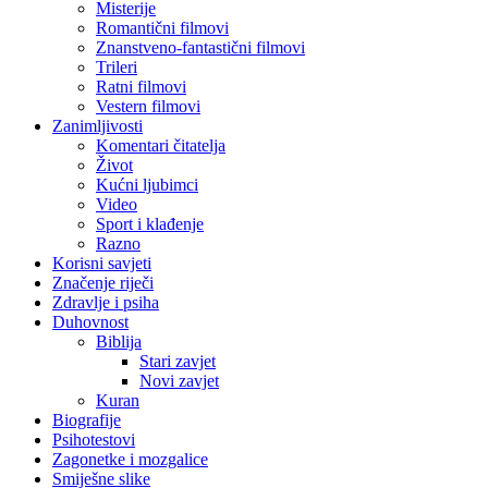
Misterije
Romantični filmovi
Znanstveno-fantastični filmovi
Trileri
Ratni filmovi
Vestern filmovi
Zanimljivosti
Komentari čitatelja
Život
Kućni ljubimci
Video
Sport i klađenje
Razno
Korisni savjeti
Značenje riječi
Zdravlje i psiha
Duhovnost
Biblija
Stari zavjet
Novi zavjet
Kuran
Biografije
Psihotestovi
Zagonetke i mozgalice
Smiješne slike