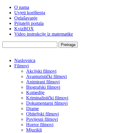
O nama
Uvjeti korištenja
Oglašavanje
Prijatelji portala
KvizBOX
Video instrukcije iz matematike
Pretraga
Naslovnica
Filmovi
Akcijski filmovi
Avanturistički filmovi
Animirani filmovi
Biografski filmovi
Komedije
Kriminalistički filmovi
Dokumentarni filmovi
Drame
Obiteljski filmovi
Povijesni filmovi
Horror filmovi
Mjuzikli