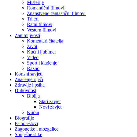
Misterije
Romantični filmovi
Znanstveno-fantastični filmovi
Trileri
Ratni filmovi
Vestern filmovi
Zanimljivosti
Komentari čitatelja
Život
Kućni ljubimci
Video
Sport i klađenje
Razno
Korisni savjeti
Značenje riječi
Zdravlje i psiha
Duhovnost
Biblija
Stari zavjet
Novi zavjet
Kuran
Biografije
Psihotestovi
Zagonetke i mozgalice
Smiješne slike