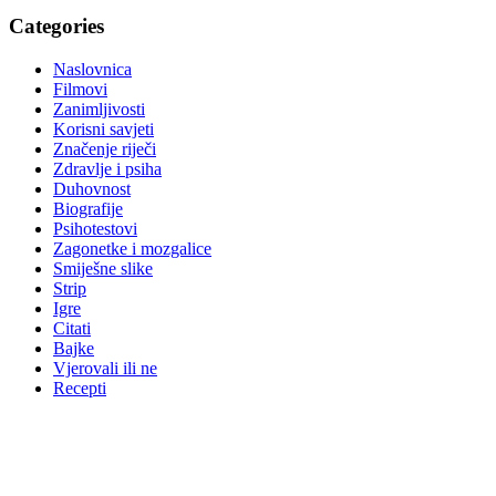
Categories
Naslovnica
Filmovi
Zanimljivosti
Korisni savjeti
Značenje riječi
Zdravlje i psiha
Duhovnost
Biografije
Psihotestovi
Zagonetke i mozgalice
Smiješne slike
Strip
Igre
Citati
Bajke
Vjerovali ili ne
Recepti