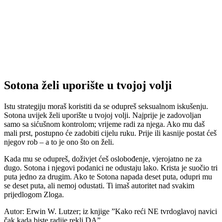
Sotona želi uporište u tvojoj volji
Istu strategiju moraš koristiti da se odupreš seksualnom iskušenju.
Sotona uvijek želi uporište u tvojoj volji. Najprije je zadovoljan
samo sa sićušnom kontrolom; vrijeme radi za njega. Ako mu daš
mali prst, postupno će zadobiti cijelu ruku. Prije ili kasnije postat ćeš
njegov rob – a to je ono što on želi.
Kada mu se odupreš, doživjet ćeš oslobođenje, vjerojatno ne za
dugo. Sotona i njegovi podanici ne odustaju lako. Krista je suočio tri
puta jedno za drugim. Ako te Sotona napada deset puta, odupri mu
se deset puta, ali nemoj odustati. Ti imaš autoritet nad svakim
prijedlogom Zloga.
Autor: Erwin W. Lutzer; iz knjige ”Kako reći NE tvrdoglavoj navici
čak kada biste radije rekli DA”