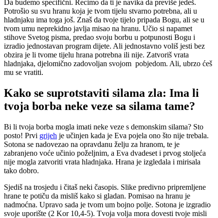
Da budemo specifični. Recimo da ti je navika da previše jedeš.
Potrošio su svu hranu koja je tvom tijelu stvarno potrebna, ali u
hladnjaku ima toga još. Znaš da tvoje tijelo pripada Bogu, ali se u
tvom umu neprekidno javlja misao na hranu. Učio si napamet
stihove Svetog pisma, predao svoju borbu u potpunosti Bogu i
izradio jednostavan program dijete. Ali jednostavno voliš jesti bez
obzira je li tvome tijelu hrana potrebna ili nije. Zatvoriš vrata
hladnjaka, djelomično zadovoljan svojom pobjedom. Ali, ubrzo ćeš
mu se vratiti.
Kako se suprotstaviti silama zla: Ima li
tvoja borba neke veze sa silama tame?
Bi li tvoja borba mogla imati neke veze s demonskim silama? Sto
posto! Prvi
grijeh
je učinjen kada je Eva pojela ono što nije trebala.
Sotona se nadovezao na opravdanu želju za hranom, te je
zabranjeno voće učinio poželjnim, a Eva dvadeset i prvog stoljeća
nije mogla zatvoriti vrata hladnjaka. Hrana je izgledala i mirisala
tako dobro.
Sjediš na trosjedu i čitaš neki časopis. Slike predivno pripremljene
hrane te potiču da misliš kako si gladan. Pomisao na hranu je
nadmoćna. Upravo sada je tvom um bojno polje. Sotona je izgradio
svoje uporište (2 Kor 10,4-5). Tvoja volja mora dovesti tvoje misli