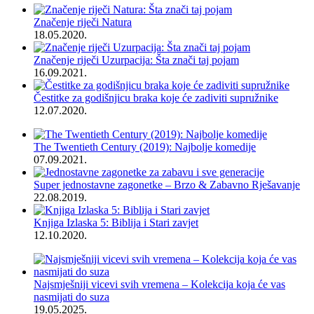
Značenje riječi Natura
18.05.2020.
Značenje riječi Uzurpacija: Šta znači taj pojam
16.09.2021.
Čestitke za godišnjicu braka koje će zadiviti supružnike
12.07.2020.
The Twentieth Century (2019): Najbolje komedije
07.09.2021.
Super jednostavne zagonetke – Brzo & Zabavno Rješavanje
22.08.2019.
Knjiga Izlaska 5: Biblija i Stari zavjet
12.10.2020.
Najsmješniji vicevi svih vremena – Kolekcija koja će vas
nasmijati do suza
19.05.2025.