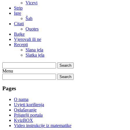
Vicevi
Strip
Igre
Šah
Citati
Quotes
Bajke
Vjerovali ili ne
Recepti
Slana jela
Slatka jela
Search
Menu
Search
Pages
O nama
Uvjeti korištenja
Oglašavanje
Prijatelji portala
KvizBOX
Video instrukcije iz matematike