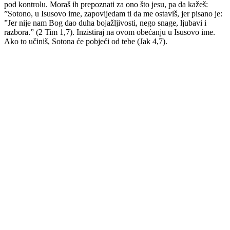
pod kontrolu. Moraš ih prepoznati za ono što jesu, pa da kažeš:
”Sotono, u Isusovo ime, zapovijedam ti da me ostaviš, jer pisano je:
”Jer nije nam Bog dao duha bojažljivosti, nego snage, ljubavi i
razbora.” (2 Tim 1,7). Inzistiraj na ovom obećanju u Isusovo ime.
Ako to učiniš, Sotona će pobjeći od tebe (Jak 4,7).