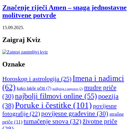
Značenje riječi Amen – snaga jednostavne
molitvene potvrde
15.09.2025.
Zaigraj Kviz
Oznake
Imena i nadimci
Horoskop i astrologija
(25)
(62)
mudre priče
kako lakše učiti
(7)
mišljenja i rasprave
(2)
najbolji filmovi online
(55)
poezija
(30)
Poruke i čestitke
(101)
(38)
povijesne
povijesne građevine
(30)
fotografije
(22)
strašne
tumačenje snova
(32)
životne priče
priče
(11)
(28)