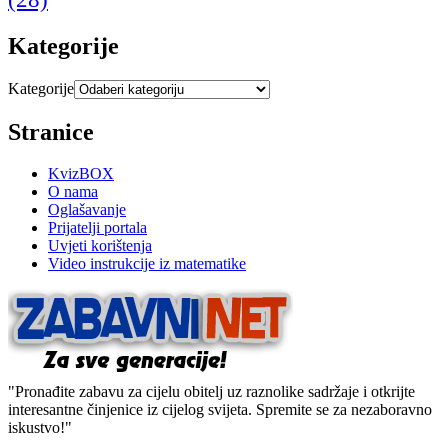
Kategorije
Kategorije
Stranice
KvizBOX
O nama
Oglašavanje
Prijatelji portala
Uvjeti korištenja
Video instrukcije iz matematike
"Pronađite zabavu za cijelu obitelj uz raznolike sadržaje i otkrijte
interesantne činjenice iz cijelog svijeta. Spremite se za nezaboravno
iskustvo!"