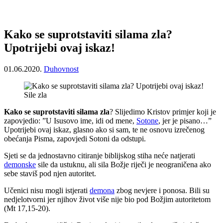
Kako se suprotstaviti silama zla?
Upotrijebi ovaj iskaz!
01.06.2020.
Duhovnost
Sile zla
Kako se suprotstaviti silama zla
? Slijedimo Kristov primjer koji je
zapovjedio: ”U Isusovo ime, idi od mene,
Sotone
, jer je pisano…”
Upotrijebi ovaj iskaz, glasno ako si sam, te ne osnovu izrečenog
obećanja Pisma, zapovjedi Sotoni da odstupi.
Sjeti se da jednostavno citiranje biblijskog stiha neće natjerati
demonske
sile da ustuknu, ali sila Božje riječi je neograničena ako
sebe staviš pod njen autoritet.
Učenici nisu mogli istjerati
demona
zbog nevjere i ponosa. Bili su
nedjelotvorni jer njihov život više nije bio pod Božjim autoritetom
(Mt 17,15-20).