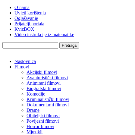
O nama
Uvjeti korištenja
Oglašavanje
Prijatelji portala
KvizBOX
Video instrukcije iz matematike
Pretraga
Naslovnica
Filmovi
Akcijski filmovi
Avanturistički filmovi
Animirani filmovi
Biografski filmovi
Komedije
Kriminalistički filmovi
Dokumentarni filmovi
Drame
Obiteljski filmovi
Povijesni filmovi
Horror filmovi
Mjuzikli