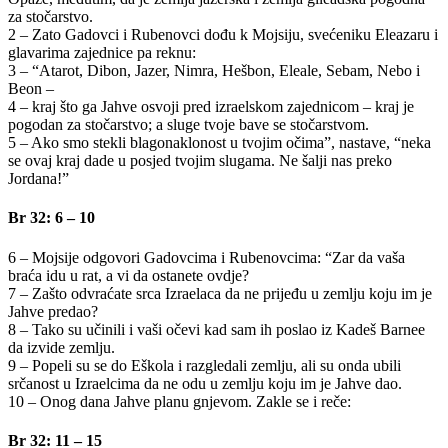
za stočarstvo.
2 – Zato Gadovci i Rubenovci dođu k Mojsiju, svećeniku Eleazaru i
glavarima zajednice pa reknu:
3 – “Atarot, Dibon, Jazer, Nimra, Hešbon, Eleale, Sebam, Nebo i
Beon –
4 – kraj što ga Jahve osvoji pred izraelskom zajednicom – kraj je
pogodan za stočarstvo; a sluge tvoje bave se stočarstvom.
5 – Ako smo stekli blagonaklonost u tvojim očima”, nastave, “neka
se ovaj kraj dade u posjed tvojim slugama. Ne šalji nas preko
Jordana!”
Br 32: 6 – 10
6 – Mojsije odgovori Gadovcima i Rubenovcima: “Zar da vaša
braća idu u rat, a vi da ostanete ovdje?
7 – Zašto odvraćate srca Izraelaca da ne prijeđu u zemlju koju im je
Jahve predao?
8 – Tako su učinili i vaši očevi kad sam ih poslao iz Kadeš Barnee
da izvide zemlju.
9 – Popeli su se do Eškola i razgledali zemlju, ali su onda ubili
srčanost u Izraelcima da ne odu u zemlju koju im je Jahve dao.
10 – Onog dana Jahve planu gnjevom. Zakle se i reče:
Br 32: 11 – 15