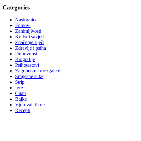
Categories
Naslovnica
Filmovi
Zanimljivosti
Korisni savjeti
Značenje riječi
Zdravlje i psiha
Duhovnost
Biografije
Psihotestovi
Zagonetke i mozgalice
Smiješne slike
Strip
Igre
Citati
Bajke
Vjerovali ili ne
Recepti