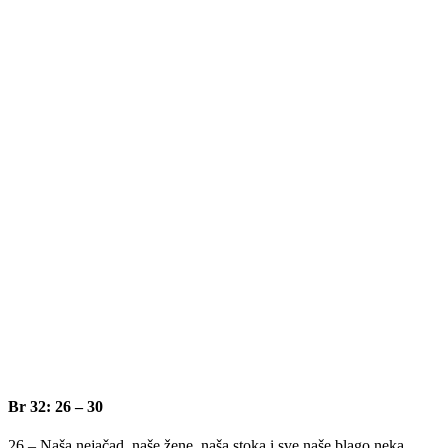
Br 32: 26 – 30
26 – Naša nejačad, naše žene, naša stoka i sve naše blago neka