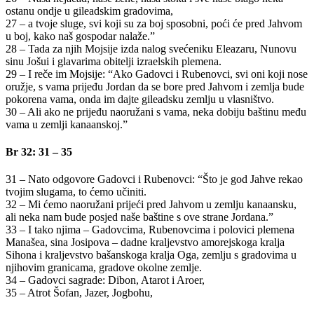
ostanu ondje u gileadskim gradovima,
27 – a tvoje sluge, svi koji su za boj sposobni, poći će pred Jahvom
u boj, kako naš gospodar nalaže.”
28 – Tada za njih Mojsije izda nalog svećeniku Eleazaru, Nunovu
sinu Jošui i glavarima obitelji izraelskih plemena.
29 – I reče im Mojsije: “Ako Gadovci i Rubenovci, svi oni koji nose
oružje, s vama prijeđu Jordan da se bore pred Jahvom i zemlja bude
pokorena vama, onda im dajte gileadsku zemlju u vlasništvo.
30 – Ali ako ne prijeđu naoružani s vama, neka dobiju baštinu među
vama u zemlji kanaanskoj.”
Br 32: 31 – 35
31 – Nato odgovore Gadovci i Rubenovci: “Što je god Jahve rekao
tvojim slugama, to ćemo učiniti.
32 – Mi ćemo naoružani prijeći pred Jahvom u zemlju kanaansku,
ali neka nam bude posjed naše baštine s ove strane Jordana.”
33 – I tako njima – Gadovcima, Rubenovcima i polovici plemena
Manašea, sina Josipova – dadne kraljevstvo amorejskoga kralja
Sihona i kraljevstvo bašanskoga kralja Oga, zemlju s gradovima u
njihovim granicama, gradove okolne zemlje.
34 – Gadovci sagrade: Dibon, Atarot i Aroer,
35 – Atrot Šofan, Jazer, Jogbohu,