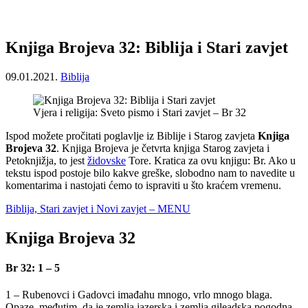
Knjiga Brojeva 32: Biblija i Stari zavjet
09.01.2021.
Biblija
Vjera i religija: Sveto pismo i Stari zavjet – Br 32
Ispod možete pročitati poglavlje iz Biblije i Starog zavjeta
Knjiga
Brojeva 32
. Knjiga Brojeva je četvrta knjiga Starog zavjeta i
Petoknjižja, to jest
židovske
Tore. Kratica za ovu knjigu: Br. Ako u
tekstu ispod postoje bilo kakve greške, slobodno nam to navedite u
komentarima i nastojati ćemo to ispraviti u što kraćem vremenu.
Biblija, Stari zavjet i Novi zavjet – MENU
Knjiga Brojeva 32
Br 32: 1 – 5
1 – Rubenovci i Gadovci imađahu mnogo, vrlo mnogo blaga.
Opaze, međutim, da je zemlja jazerska i zemlja gileadska pogodna