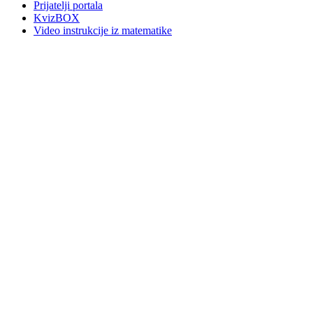
Prijatelji portala
KvizBOX
Video instrukcije iz matematike