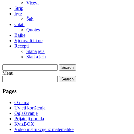
Vicevi
Strip
Igre
Šah
Citati
Quotes
Bajke
Vjerovali ili ne
Recepti
Slana jela
Slatka jela
Search
Menu
Search
Pages
O nama
Uvjeti korištenja
Oglašavanje
Prijatelji portala
KvizBOX
Video instrukcije iz matematike