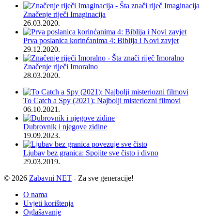
Značenje riječi Imaginacija
26.03.2020.
Prva poslanica korinćanima 4: Biblija i Novi zavjet
29.12.2020.
Značenje riječi Imoralno
28.03.2020.
To Catch a Spy (2021): Najbolji misteriozni filmovi
06.10.2021.
Dubrovnik i njegove zidine
19.09.2023.
Ljubav bez granica: Spojite sve čisto i divno
29.03.2019.
© 2026
Zabavni NET
- Za sve generacije!
O nama
Uvjeti korištenja
Oglašavanje