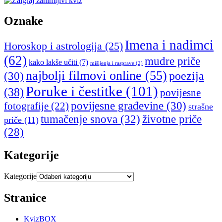
Oznake
Imena i nadimci
Horoskop i astrologija
(25)
(62)
mudre priče
kako lakše učiti
(7)
mišljenja i rasprave
(2)
najbolji filmovi online
(55)
poezija
(30)
Poruke i čestitke
(101)
(38)
povijesne
povijesne građevine
(30)
fotografije
(22)
strašne
tumačenje snova
(32)
životne priče
priče
(11)
(28)
Kategorije
Kategorije
Stranice
KvizBOX