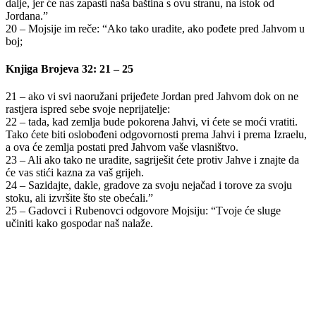
dalje, jer će nas zapasti naša baština s ovu stranu, na istok od
Jordana.”
20 – Mojsije im reče: “Ako tako uradite, ako pođete pred Jahvom u
boj;
Knjiga Brojeva 32: 21 – 25
21 – ako vi svi naoružani prijeđete Jordan pred Jahvom dok on ne
rastjera ispred sebe svoje neprijatelje:
22 – tada, kad zemlja bude pokorena Jahvi, vi ćete se moći vratiti.
Tako ćete biti oslobođeni odgovornosti prema Jahvi i prema Izraelu,
a ova će zemlja postati pred Jahvom vaše vlasništvo.
23 – Ali ako tako ne uradite, sagriješit ćete protiv Jahve i znajte da
će vas stići kazna za vaš grijeh.
24 – Sazidajte, dakle, gradove za svoju nejačad i torove za svoju
stoku, ali izvršite što ste obećali.”
25 – Gadovci i Rubenovci odgovore Mojsiju: “Tvoje će sluge
učiniti kako gospodar naš nalaže.