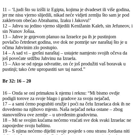
11 – ‘Ljudi što su izišli iz Egipta, kojima je dvadeset ili više godina,
jer me nisu vjerno slijedili, nikad neće vidjeti zemlju što sam je pod
zakletvom obećao Abrahamu, Izaku i Jakovu!’
12 – Jahvu su jedino vjerno slijedili Kenižanin Kaleb, sin Jefuneov, i
sin Nunov Jošua.
13 – Jahve je gnjevom planuo na Izraelce pa ih je pustinjom
povlačio četrdeset godina, sve dok ne pomrije sav naraštaj što je u
očima Jahvinim zlo postupio.
14 – A sad vi – grešni naraštaj – ustajete namjesto svojih očeva da
još povećate srdžbu Jahvinu na Izraela.
15 – Ako se od njega odvratite, on će još produžiti vaš boravak u
pustinji; tako ćete upropastiti sav taj narod.”
Br 32: 16 – 20
16 – Onda se oni primaknu k njemu i reknu: “Mi bismo ovdje
podigli torove za svoje blago i gradove za svoju nejačad,
17 – a sami ćemo pograbiti oružje i poći na čelu Izraelaca dok ih ne
dovedemo na njihovo mjesto. Naša nejačad neka ostane – zbog
stanovništva ove zemlje – u utvrđenim gradovima.
18 – Mi se svojim kućama nećemo vraćati sve dok svaki Izraelac ne
zaposjedne svoju baštinu.
19 – S njima nećemo dijeliti svoje posjede s onu stranu Jordana niti