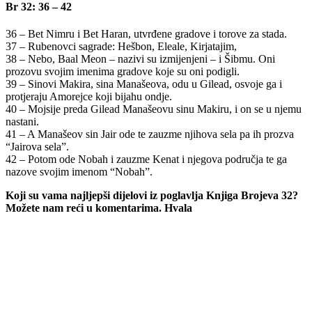
Br 32: 36 – 42
36 – Bet Nimru i Bet Haran, utvrđene gradove i torove za stada.
37 – Rubenovci sagrade: Hešbon, Eleale, Kirjatajim,
38 – Nebo, Baal Meon – nazivi su izmijenjeni – i Šibmu. Oni
prozovu svojim imenima gradove koje su oni podigli.
39 – Sinovi Makira, sina Manašeova, odu u Gilead, osvoje ga i
protjeraju Amorejce koji bijahu ondje.
40 – Mojsije preda Gilead Manašeovu sinu Makiru, i on se u njemu
nastani.
41 – A Manašeov sin Jair ode te zauzme njihova sela pa ih prozva
“Jairova sela”.
42 – Potom ode Nobah i zauzme Kenat i njegova područja te ga
nazove svojim imenom “Nobah”.
Koji su vama najljepši dijelovi iz poglavlja Knjiga Brojeva 32?
Možete nam reći u komentarima. Hvala