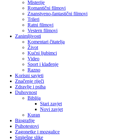
Misterije
Romantični filmovi
Znanstveno-fantastični filmovi
Trileri
Ratni filmovi
Vestern filmovi
Zanimljivosti
Komentari čitatelja
Život
Kućni ljubimci
Video
Sport i klađenje
Razno
Korisni savjeti
Značenje riječi
Zdravlje i psiha
Duhovnost
Biblija
Stari zavjet
Novi zavjet
Kuran
Biografije
Psihotestovi
Zagonetke i mozgalice
Smiješne slike