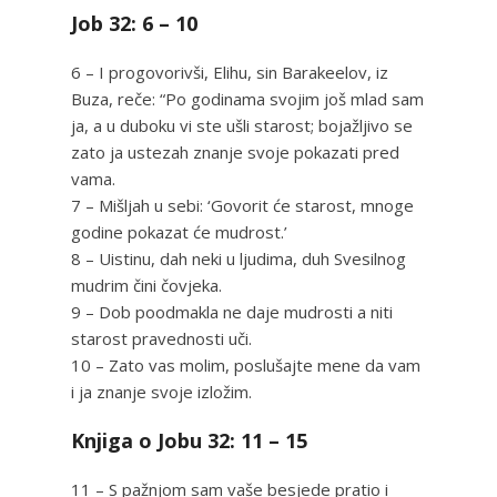
Job 32: 6 – 10
6 – I progovorivši, Elihu, sin Barakeelov, iz
Buza, reče: “Po godinama svojim još mlad sam
ja, a u duboku vi ste ušli starost; bojažljivo se
zato ja ustezah znanje svoje pokazati pred
vama.
7 – Mišljah u sebi: ‘Govorit će starost, mnoge
godine pokazat će mudrost.’
8 – Uistinu, dah neki u ljudima, duh Svesilnog
mudrim čini čovjeka.
9 – Dob poodmakla ne daje mudrosti a niti
starost pravednosti uči.
10 – Zato vas molim, poslušajte mene da vam
i ja znanje svoje izložim.
Knjiga o Jobu 32: 11 – 15
11 – S pažnjom sam vaše besjede pratio i