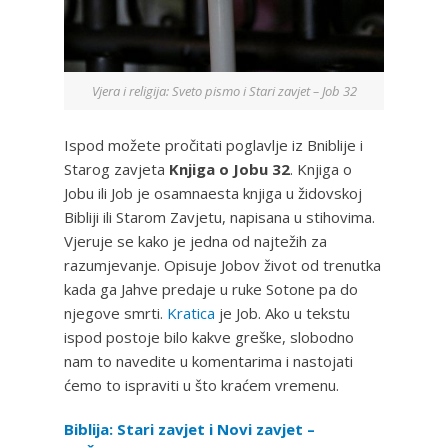
Vjera i religija: Sveto pismo i Stari zavjet – Job 32
Ispod možete pročitati poglavlje iz Bniblije i
Starog zavjeta
Knjiga o Jobu 32
. Knjiga o
Jobu ili Job je osamnaesta knjiga u židovskoj
Bibliji ili Starom Zavjetu, napisana u stihovima.
Vjeruje se kako je jedna od najtežih za
razumjevanje. Opisuje Jobov život od trenutka
kada ga Jahve predaje u ruke Sotone pa do
njegove smrti.
Kratica
je Job. Ako u tekstu
ispod postoje bilo kakve greške, slobodno
nam to navedite u komentarima i nastojati
ćemo to ispraviti u što kraćem vremenu.
Biblija: Stari zavjet i Novi zavjet –