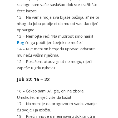
razloge sam vaše saslušao dok ste tražili što
ćete kazati.
12 – Na vama moja sva bijaše pažnja, al’ ne bi
nikog da Joba pobije ni da mu od vas tko riječ
opovrgne.
13 – Nemojte reći: ‘Na mudrost smo naišli!
Bog
će ga pobit jer čovjek ne može.’
14 – Nije meni on besjedu upravio: odvratit
mu neću vašim riječima.
15 – Poraženi, otpovrgnut ne mogu, riječi
zapeše u grlu njihovu.
Job 32: 16 – 22
16 – Čekao sam! Al’, gle, oni ne zbore.
Umukoše, ni riječ više da kažu!
17 – Na meni je da progovorim sada, znanje
ću svoje i ja izložiti.
18 – Riječi mnoge u meni naviru dok iznutra