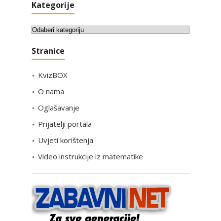
Kategorije
K
a
Stranice
t
e
KvizBOX
g
o
O nama
r
Oglašavanje
i
Prijatelji portala
j
e
Uvjeti korištenja
Video instrukcije iz matematike