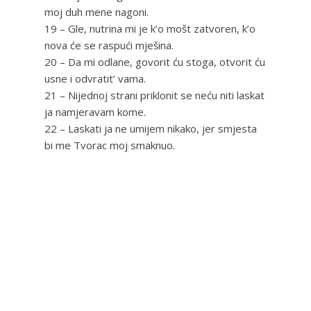
moj duh mene nagoni.
19 – Gle, nutrina mi je k’o mošt zatvoren, k’o
nova će se raspući mješina.
20 – Da mi odlane, govorit ću stoga, otvorit ću
usne i odvratit’ vama.
21 – Nijednoj strani priklonit se neću niti laskat
ja namjeravam kome.
22 – Laskati ja ne umijem nikako, jer smjesta
bi me Tvorac moj smaknuo.