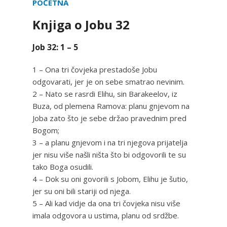
POČETNA
Knjiga o Jobu 32
Job 32: 1 – 5
1 – Ona tri čovjeka prestadoše Jobu
odgovarati, jer je on sebe smatrao nevinim.
2 – Nato se rasrdi Elihu, sin Barakeelov, iz
Buza, od plemena Ramova: planu gnjevom na
Joba zato što je sebe držao pravednim pred
Bogom;
3 – a planu gnjevom i na tri njegova prijatelja
jer nisu više našli ništa što bi odgovorili te su
tako Boga osudili.
4 – Dok su oni govorili s Jobom, Elihu je šutio,
jer su oni bili stariji od njega.
5 – Ali kad vidje da ona tri čovjeka nisu više
imala odgovora u ustima, planu od srdžbe.