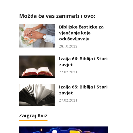
Možda će vas zanimati i ovo:
Biblijske čestitke za
vjenčanje koje
oduševljavaju
28.10.2022.
Izaija 66: Biblija i Stari
zavjet
27.02.2021.
Izaija 65: Biblija i Stari
zavjet
27.02.2021.
Zaigraj Kviz