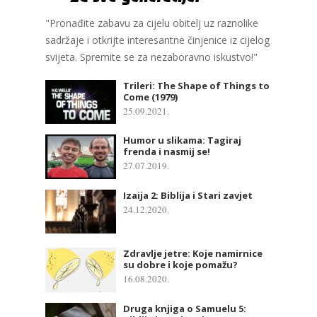
"Pronađite zabavu za cijelu obitelj uz raznolike
sadržaje i otkrijte interesantne činjenice iz cijelog
svijeta. Spremite se za nezaboravno iskustvo!"
Trileri: The Shape of Things to
Come (1979)
25.09.2021.
Humor u slikama: Tagiraj
frenda i nasmij se!
27.07.2019.
Izaija 2: Biblija i Stari zavjet
24.12.2020.
Zdravlje jetre: Koje namirnice
su dobre i koje pomažu?
16.08.2020.
Druga knjiga o Samuelu 5: