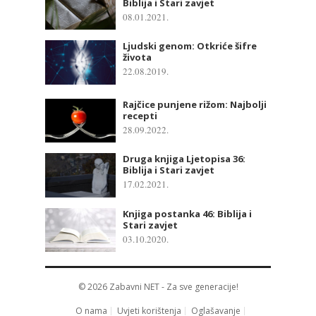
Biblija i Stari zavjet
08.01.2021.
Ljudski genom: Otkriće šifre
života
22.08.2019.
Rajčice punjene rižom: Najbolji
recepti
28.09.2022.
Druga knjiga Ljetopisa 36:
Biblija i Stari zavjet
17.02.2021.
Knjiga postanka 46: Biblija i
Stari zavjet
03.10.2020.
© 2026
Zabavni NET
- Za sve generacije!
O nama
Uvjeti korištenja
Oglašavanje