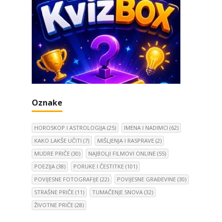
Oznake
HOROSKOP I ASTROLOGIJA
(25)
IMENA I NADIMCI
(62)
KAKO LAKŠE UČITI
(7)
MIŠLJENJA I RASPRAVE
(2)
MUDRE PRIČE
(30)
NAJBOLJI FILMOVI ONLINE
(55)
POEZIJA
(38)
PORUKE I ČESTITKE
(101)
POVIJESNE FOTOGRAFIJE
(22)
POVIJESNE GRAĐEVINE
(30)
STRAŠNE PRIČE
(11)
TUMAČENJE SNOVA
(32)
ŽIVOTNE PRIČE
(28)