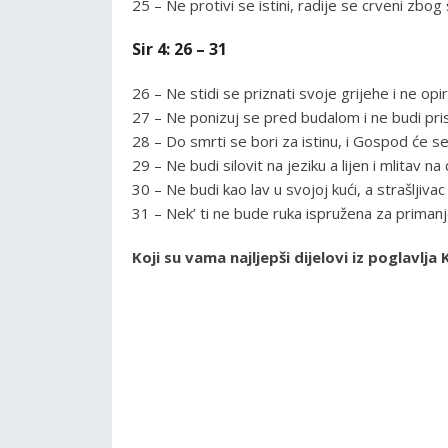
25 – Ne protivi se istini, radije se crveni zbo
Sir 4: 26 – 31
26 – Ne stidi se priznati svoje grijehe i ne opiri
27 – Ne ponizuj se pred budalom i ne budi pr
28 – Do smrti se bori za istinu, i Gospod će se 
29 – Ne budi silovit na jeziku a lijen i mlitav na 
30 – Ne budi kao lav u svojoj kući, a strašljiv
31 – Nek’ ti ne bude ruka ispružena za primanje
Koji su vama najljepši dijelovi iz poglavl