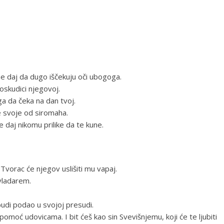
ne daj da dugo iščekuju oči ubogoga.
 oskudici njegovoj.
a da čeka na dan tvoj.
ce svoje od siromaha.
 daj nikomu prilike da te kune.
 Tvorac će njegov uslišiti mu vapaj.
 vladarem.
 budi podao u svojoj presudi.
omoć udovicama. I bit ćeš kao sin Svevišnjemu, koji će te ljubiti