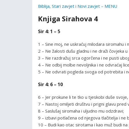
Biblija, Stari zavjet i Novi zavjet – MENU
Knjiga Sirahova 4
Sir 4: 1 – 5
1 – Sine moj, ne uskraćuj milodara siromahu i 
2 – Ne žalosti dušu gladnu i ne draži čovjeka u
3 – Ne razdražuj srca ogorčena i ne pusti ubog
4 – Ne odbij molbe nevoljnika i ne odvraćaj li
5 – Ne odvrati pogleda svoga od potrebita i ne
Sir 4: 6 – 10
6 – Jer prokune li te tko u tjeskobi duše svoje,
7 – Nastoj omiljeti društvu i prigni glavu pred
8 – Saslušaj siromaha i uljudno mu odzdravi;
9 – izbavi potlačena od njegova tlačitelja i ne
10 – Budi kao otac sirotama i kao muž budi na p