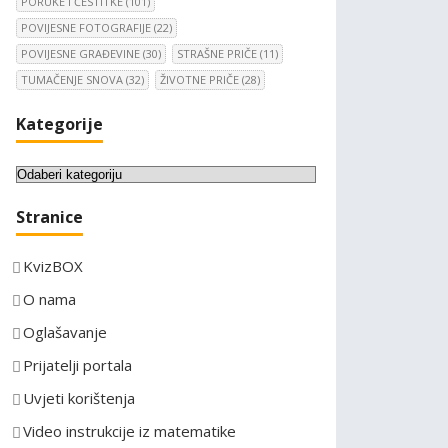
PORUKE I ČESTITKE
(101)
POVIJESNE FOTOGRAFIJE
(22)
POVIJESNE GRAĐEVINE
(30)
STRAŠNE PRIČE
(11)
TUMAČENJE SNOVA
(32)
ŽIVOTNE PRIČE
(28)
Kategorije
K
a
Stranice
t
e
KvizBOX
g
o
O nama
r
Oglašavanje
i
Prijatelji portala
j
e
Uvjeti korištenja
Video instrukcije iz matematike