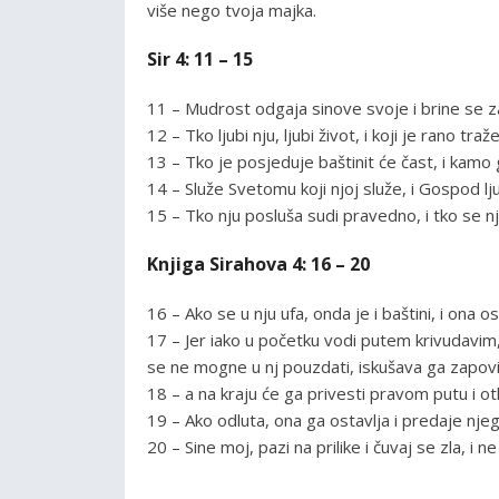
više nego tvoja majka.
Sir 4: 11 – 15
11 – Mudrost odgaja sinove svoje i brine se za
12 – Tko ljubi nju, ljubi život, i koji je rano tr
13 – Tko je posjeduje baštinit će čast, i kamo
14 – Služe Svetomu koji njoj služe, i Gospod ljub
15 – Tko nju posluša sudi pravedno, i tko se n
Knjiga Sirahova 4: 16 – 20
16 – Ako se u nju ufa, onda je i baštini, i ona
17 – Jer iako u početku vodi putem krivudavim
se ne mogne u nj pouzdati, iskušava ga zapov
18 – a na kraju će ga privesti pravom putu i ot
19 – Ako odluta, ona ga ostavlja i predaje nje
20 – Sine moj, pazi na prilike i čuvaj se zla, i 