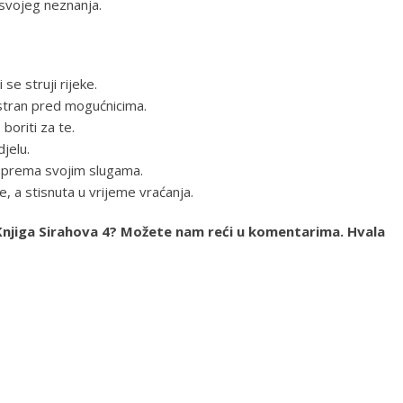
g svojeg neznanja.
 se struji rijeke.
istran pred mogućnicima.
boriti za te.
djelu.
ac prema svojim slugama.
, a stisnuta u vrijeme vraćanja.
ja Knjiga Sirahova 4? Možete nam reći u komentarima. Hvala