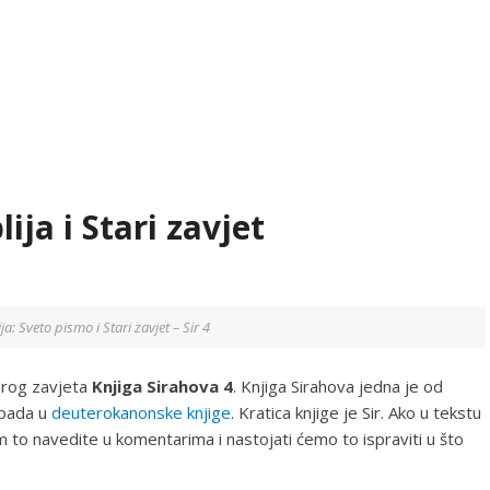
ija i Stari zavjet
gija: Sveto pismo i Stari zavjet – Sir 4
tarog zavjeta
Knjiga Sirahova 4
. Knjiga Sirahova jedna je od
ipada u
deuterokanonske knjige
. Kratica knjige je Sir. Ako u tekstu
 to navedite u komentarima i nastojati ćemo to ispraviti u što