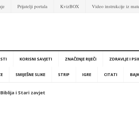
nje
Prijatelji portala
KvizBOX
Video instrukcije iz ma
STI
KORISNI SAVJETI
ZNAČENJE RIJEČI
ZDRAVLJE I PS
CE
SMIJEŠNE SLIKE
STRIP
IGRE
CITATI
BAJ
Biblija i Stari zavjet