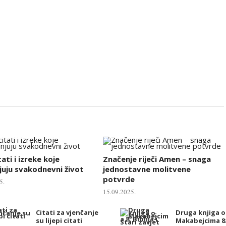
tati i izreke koje
Značenje riječi Amen – snaga
uju svakodnevni život
jednostavne molitvene
potvrde
5.
15.09.2025.
Citati za vjenčanje
Druga knjiga o
su lijepi citati
Makabejcima 8