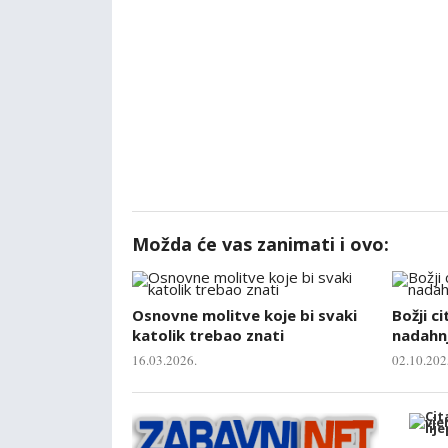
Možda će vas zanimati i ovo:
Osnovne molitve koje bi svaki
Božji ci
katolik trebao znati
nadahnj
16.03.2026.
02.10.202