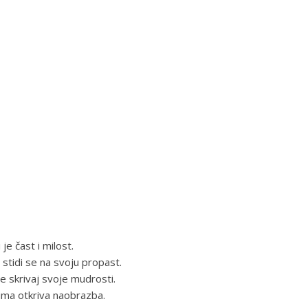
 je čast i milost.
stidi se na svoju propast.
ne skrivaj svoje mudrosti.
čima otkriva naobrazba.