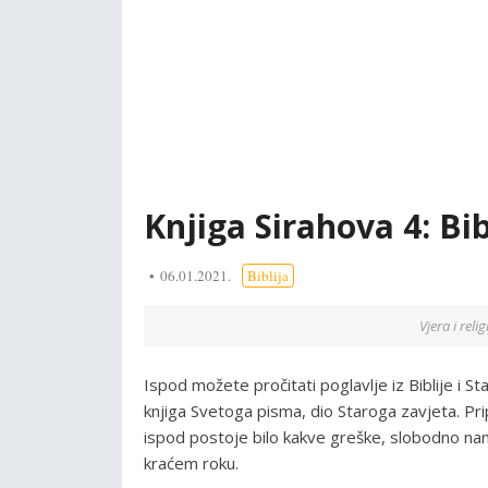
Knjiga Sirahova 4: Bibl
06.01.2021.
Biblija
Vjera i reli
Ispod možete pročitati poglavlje iz Biblije i S
knjiga Svetoga pisma, dio Staroga zavjeta. Pr
ispod postoje bilo kakve greške, slobodno nam
kraćem roku.