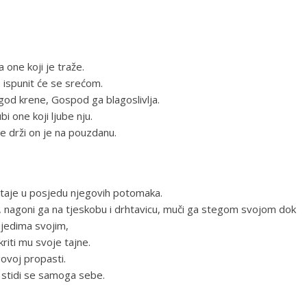
 one koji je traže.
aže ispunit će se srećom.
 god krene, Gospod ga blagoslivlja.
i one koji ljube nju.
je drži on je na pouzdanu.
 ostaje u posjedu njegovih potomaka.
, nagoni ga na tjeskobu i drhtavicu, muči ga stegom svojom dok
ijedima svojim,
kriti mu svoje tajne.
govoj propasti.
ne stidi se samoga sebe.