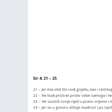
Sir 4: 21 – 25
21 – Jer ima stid što vodi grijehu, kao i stid koji
22 – Ne budi pristran protiv sebe samoga i ne 
23 – Ne susteži svoje riječi u pravo vrijeme i 
24 – Jer se u govoru očituje mudrost i po rije