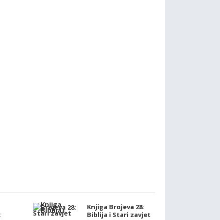
Knjiga Brojeva 28:
:
Biblija i Stari zavjet