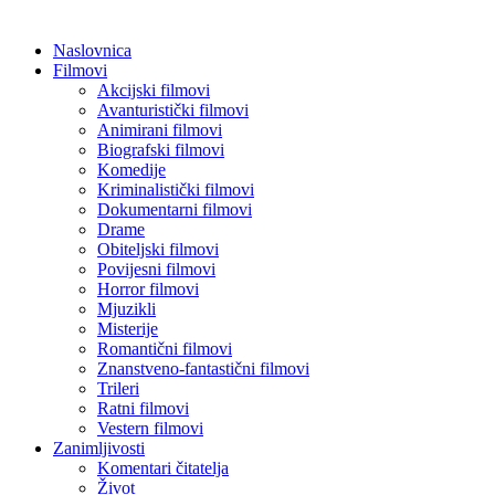
Naslovnica
Filmovi
Akcijski filmovi
Avanturistički filmovi
Animirani filmovi
Biografski filmovi
Komedije
Kriminalistički filmovi
Dokumentarni filmovi
Drame
Obiteljski filmovi
Povijesni filmovi
Horror filmovi
Mjuzikli
Misterije
Romantični filmovi
Znanstveno-fantastični filmovi
Trileri
Ratni filmovi
Vestern filmovi
Zanimljivosti
Komentari čitatelja
Život