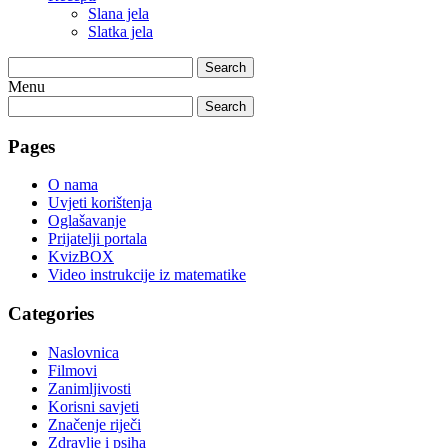
Slana jela
Slatka jela
Search
Menu
Search
Pages
O nama
Uvjeti korištenja
Oglašavanje
Prijatelji portala
KvizBOX
Video instrukcije iz matematike
Categories
Naslovnica
Filmovi
Zanimljivosti
Korisni savjeti
Značenje riječi
Zdravlje i psiha