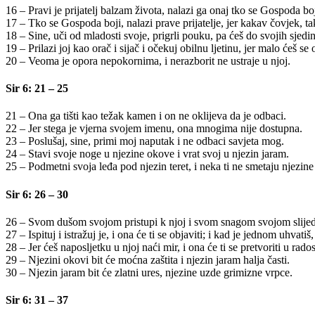
16 – Pravi je prijatelj balzam života, nalazi ga onaj tko se Gospoda boj
17 – Tko se Gospoda boji, nalazi prave prijatelje, jer kakav čovjek, tak
18 – Sine, uči od mladosti svoje, prigrli pouku, pa ćeš do svojih sjedin
19 – Prilazi joj kao orač i sijač i očekuj obilnu ljetinu, jer malo ćeš se 
20 – Veoma je opora nepokornima, i nerazborit ne ustraje u njoj.
Sir 6: 21 – 25
21 – Ona ga tišti kao težak kamen i on ne oklijeva da je odbaci.
22 – Jer stega je vjerna svojem imenu, ona mnogima nije dostupna.
23 – Poslušaj, sine, primi moj naputak i ne odbaci savjeta mog.
24 – Stavi svoje noge u njezine okove i vrat svoj u njezin jaram.
25 – Podmetni svoja leđa pod njezin teret, i neka ti ne smetaju njezine
Sir 6: 26 – 30
26 – Svom dušom svojom pristupi k njoj i svom snagom svojom slijed
27 – Ispituj i istražuj je, i ona će ti se objaviti; i kad je jednom uhvatiš,
28 – Jer ćeš naposljetku u njoj naći mir, i ona će ti se pretvoriti u rados
29 – Njezini okovi bit će moćna zaštita i njezin jaram halja časti.
30 – Njezin jaram bit će zlatni ures, njezine uzde grimizne vrpce.
Sir 6: 31 – 37