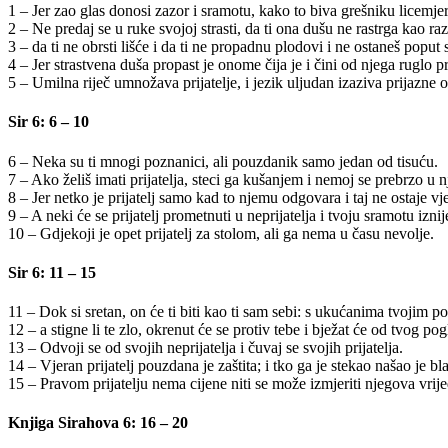
1 – Jer zao glas donosi zazor i sramotu, kako to biva grešniku licemj
2 – Ne predaj se u ruke svojoj strasti, da ti ona dušu ne rastrga kao raz
3 – da ti ne obrsti lišće i da ti ne propadnu plodovi i ne ostaneš poput
4 – Jer strastvena duša propast je onome čija je i čini od njega ruglo 
5 – Umilna riječ umnožava prijatelje, i jezik uljudan izaziva prijazne
Sir 6: 6 – 10
6 – Neka su ti mnogi poznanici, ali pouzdanik samo jedan od tisuću.
7 – Ako želiš imati prijatelja, steci ga kušanjem i nemoj se prebrzo u n
8 – Jer netko je prijatelj samo kad to njemu odgovara i taj ne ostaje vj
9 – A neki će se prijatelj prometnuti u neprijatelja i tvoju sramotu iznije
10 – Gdjekoji je opet prijatelj za stolom, ali ga nema u času nevolje.
Sir 6: 11 – 15
11 – Dok si sretan, on će ti biti kao ti sam sebi: s ukućanima tvojim pov
12 – a stigne li te zlo, okrenut će se protiv tebe i bježat će od tvog pog
13 – Odvoji se od svojih neprijatelja i čuvaj se svojih prijatelja.
14 – Vjeran prijatelj pouzdana je zaštita; i tko ga je stekao našao je bl
15 – Pravom prijatelju nema cijene niti se može izmjeriti njegova vrije
Knjiga Sirahova 6: 16 – 20