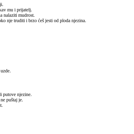
i.
av mu i prijatelj.
a nalaziti mudrost.
oko nje truditi i brzo ćeš jesti od ploda njezina.
 uzde.
i putove njezine.
 ne puštaj je.
t.