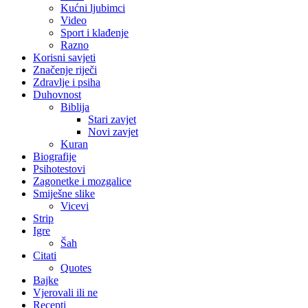
Kućni ljubimci
Video
Sport i klađenje
Razno
Korisni savjeti
Značenje riječi
Zdravlje i psiha
Duhovnost
Biblija
Stari zavjet
Novi zavjet
Kuran
Biografije
Psihotestovi
Zagonetke i mozgalice
Smiješne slike
Vicevi
Strip
Igre
Šah
Citati
Quotes
Bajke
Vjerovali ili ne
Recepti