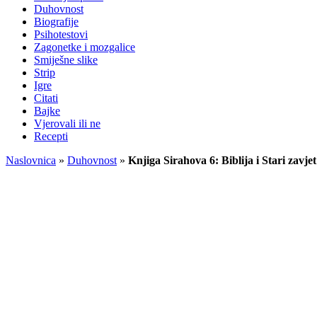
Duhovnost
Biografije
Psihotestovi
Zagonetke i mozgalice
Smiješne slike
Strip
Igre
Citati
Bajke
Vjerovali ili ne
Recepti
Naslovnica
»
Duhovnost
»
Knjiga Sirahova 6: Biblija i Stari zavjet