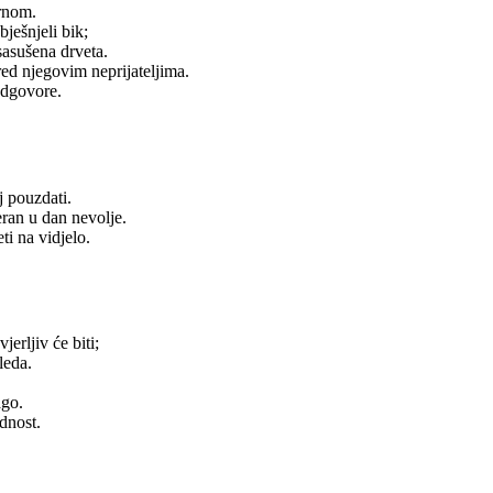
ernom.
bješnjeli bik;
 sasušena drveta.
pred njegovim neprijateljima.
 odgovore.
j pouzdati.
eran u dan nevolje.
ti na vidjelo.
jerljiv će biti;
leda.
ago.
dnost.