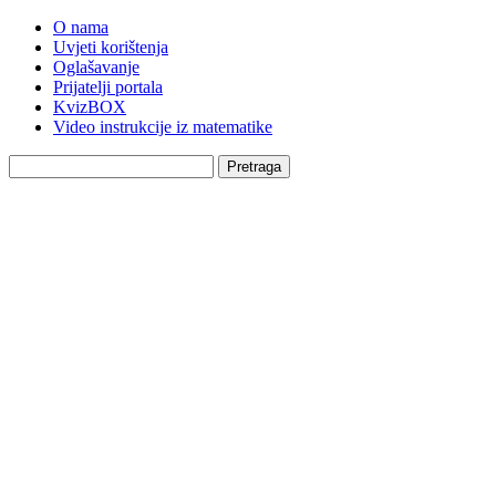
O nama
Uvjeti korištenja
Oglašavanje
Prijatelji portala
KvizBOX
Video instrukcije iz matematike
Pretraga