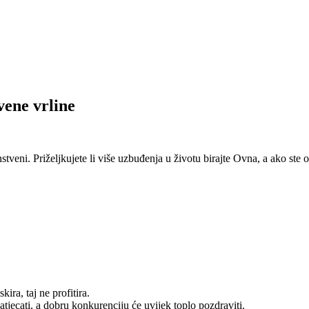
vene vrline
stveni. Priželjkujete li više uzbuđenja u životu birajte Ovna, a ako ste
kira, taj ne profitira.
tjecati, a dobru konkurenciju će uvijek toplo pozdraviti.