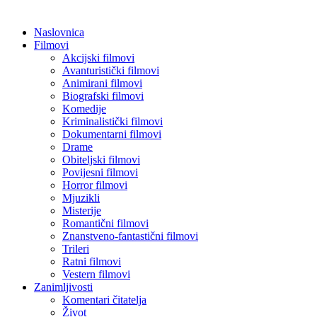
Naslovnica
Filmovi
Akcijski filmovi
Avanturistički filmovi
Animirani filmovi
Biografski filmovi
Komedije
Kriminalistički filmovi
Dokumentarni filmovi
Drame
Obiteljski filmovi
Povijesni filmovi
Horror filmovi
Mjuzikli
Misterije
Romantični filmovi
Znanstveno-fantastični filmovi
Trileri
Ratni filmovi
Vestern filmovi
Zanimljivosti
Komentari čitatelja
Život