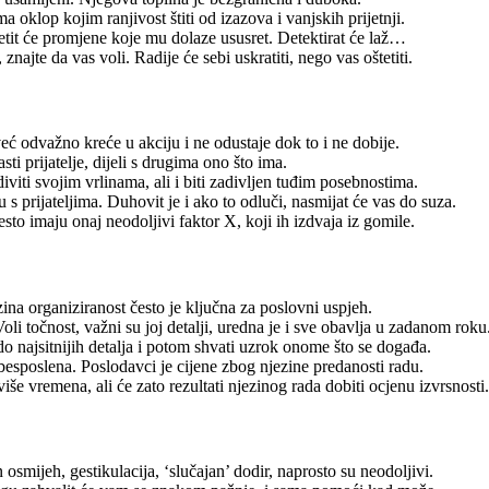
 oklop kojim ranjivost štiti od izazova i vanjskih prijetnji.
sjetit će promjene koje mu dolaze ususret. Detektirat će laž…
najte da vas voli. Radije će sebi uskratiti, nego vas oštetiti.
već odvažno kreće u akciju i ne odustaje dok to i ne dobije.
i prijatelje, dijeli s drugima ono što ima.
iviti svojim vrlinama, ali i biti zadivljen tuđim posebnostima.
s prijateljima. Duhovit je i ako to odluči, nasmijat će vas do suza.
sto imaju onaj neodoljivi faktor X, koji ih izdvaja iz gomile.
ezina organiziranost često je ključna za poslovni uspjeh.
li točnost, važni su joj detalji, uredna je i sve obavlja u zadanom roku
 do najsitnijih detalja i potom shvati uzrok onome što se događa.
i besposlena. Poslodavci je cijene zbog njezine predanosti radu.
še vremena, ali će zato rezultati njezinog rada dobiti ocjenu izvrsnosti.
mijeh, gestikulacija, ‘slučajan’ dodir, naprosto su neodoljivi.