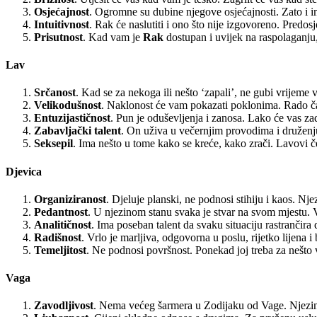
Osjećajnost
. Ogromne su dubine njegove osjećajnosti. Zato i ima
Intuitivnost
. Rak će naslutiti i ono što nije izgovoreno. Predo
Prisutnost
. Kad vam je
Rak
dostupan i uvijek na raspolaganju, z
Lav
Srčanost
. Kad se za nekoga ili nešto ‘zapali’, ne gubi vrijeme 
Velikodušnost
. Naklonost će vam pokazati poklonima. Rado čast
Entuzijastičnost
. Pun je oduševljenja i zanosa. Lako će vas zad
Zabavljački talent
. On uživa u večernjim provodima i druženju 
Seksepil
. Ima nešto u tome kako se kreće, kako zrači. Lavovi če
Djevica
Organiziranost
. Djeluje planski, ne podnosi stihiju i kaos. Nj
Pedantnost
. U njezinom stanu svaka je stvar na svom mjestu. Vo
Analitičnost
. Ima poseban talent da svaku situaciju rastrančira
Radišnost
. Vrlo je marljiva, odgovorna u poslu, rijetko lijena 
Temeljitost
. Ne podnosi površnost. Ponekad joj treba za nešto vi
Vaga
Zavodljivost
. Nema većeg šarmera u Zodijaku od Vage. Njezin os