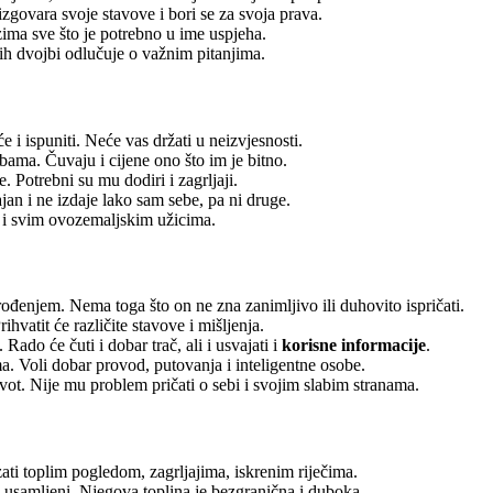
ovara svoje stavove i bori se za svoja prava.
zima sve što je potrebno u ime uspjeha.
ćih dvojbi odlučuje o važnim pitanjima.
e i ispuniti. Neće vas držati u neizvjesnosti.
obama. Čuvaju i cijene ono što im je bitno.
. Potrebni su mu dodiri i zagrljaji.
rajan i ne izdaje lako sam sebe, pa ni druge.
u i svim ovozemaljskim užicima.
rođenjem. Nema toga što on ne zna zanimljivo ili duhovito ispričati.
ihvatit će različite stavove i mišljenja.
ado će čuti i dobar trač, ali i usvajati i
korisne informacije
.
a. Voli dobar provod, putovanja i inteligentne osobe.
život. Nije mu problem pričati o sebi i svojim slabim stranama.
ati toplim pogledom, zagrljajima, iskrenim riječima.
te usamljeni. Njegova toplina je bezgranična i duboka.