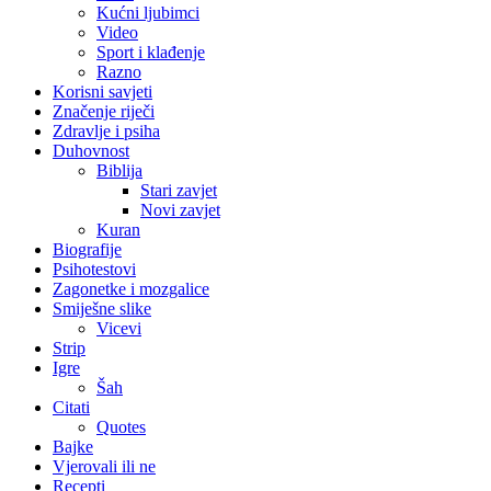
Kućni ljubimci
Video
Sport i klađenje
Razno
Korisni savjeti
Značenje riječi
Zdravlje i psiha
Duhovnost
Biblija
Stari zavjet
Novi zavjet
Kuran
Biografije
Psihotestovi
Zagonetke i mozgalice
Smiješne slike
Vicevi
Strip
Igre
Šah
Citati
Quotes
Bajke
Vjerovali ili ne
Recepti