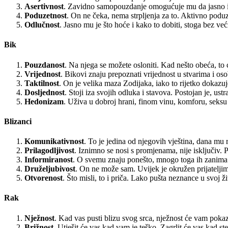
Asertivnost
. Zavidno samopouzdanje omogućuje mu da jasno izg
Poduzetnost
. On ne čeka, nema strpljenja za to. Aktivno podu
Odlučnost
. Jasno mu je što hoće i kako to dobiti, stoga bez ve
Bik
Pouzdanost
. Na njega se možete osloniti. Kad nešto obeća, to ć
Vrijednost
. Bikovi znaju prepoznati vrijednost u stvarima i os
Taktilnost
. On je velika maza Zodijaka, iako to rijetko dokazuje
Dosljednost
. Stoji iza svojih odluka i stavova. Postojan je, ust
Hedonizam
. Uživa u dobroj hrani, finom vinu, komforu, seks
Blizanci
Komunikativnost
. To je jedina od njegovih vještina, dana mu 
Prilagodljivost
. Iznimno se nosi s promjenama, nije isključiv. Pr
Informiranost
. O svemu znaju ponešto, mnogo toga ih zanima. R
Druželjubivost
. On ne može sam. Uvijek je okružen prijateljim
Otvorenost
. Što misli, to i priča. Lako pušta neznance u svoj 
Rak
Nježnost
. Kad vas pusti blizu svog srca, nježnost će vam pokaz
Brižnost
. Utješit će vas kad vam je teško. Zagrlit će vas kad s