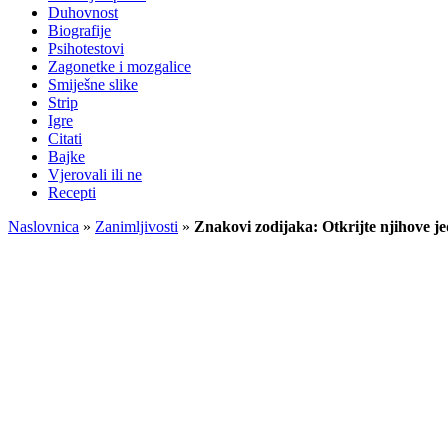
Duhovnost
Biografije
Psihotestovi
Zagonetke i mozgalice
Smiješne slike
Strip
Igre
Citati
Bajke
Vjerovali ili ne
Recepti
Naslovnica
»
Zanimljivosti
»
Znakovi zodijaka: Otkrijte njihove je