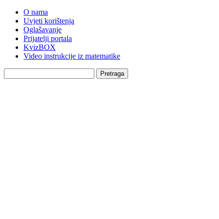
O nama
Uvjeti korištenja
Oglašavanje
Prijatelji portala
KvizBOX
Video instrukcije iz matematike
Pretraga