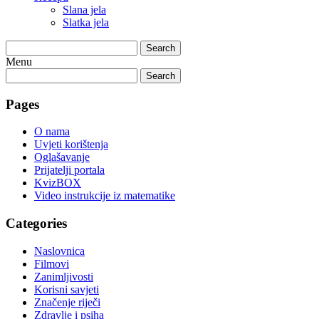
Slana jela
Slatka jela
Search
Menu
Search
Pages
O nama
Uvjeti korištenja
Oglašavanje
Prijatelji portala
KvizBOX
Video instrukcije iz matematike
Categories
Naslovnica
Filmovi
Zanimljivosti
Korisni savjeti
Značenje riječi
Zdravlje i psiha