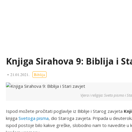
Knjiga Sirahova 9: Biblija i St
21.01.2021.
Biblija
Vjera i religija: Sveto pismo i Sta
Ispod možete pročitati poglavlje iz Biblije i Starog zavjeta
Knj
knjiga
Svetoga pisma
, dio Staroga zavjeta. Pripada u deutero
ispod postoje bilo kakve greške, slobodno nam to navedite u k