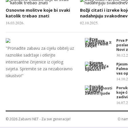
Osnovne molitve koje bi svaki
Božji citati i izreke koj
katolik trebao znati
nadahnjuju svakodnevn
16.03.2026.
02.10.2025.
Prva 
poslan
"Pronađite zabavu za cijelu obitelj uz
Novi z
raznolike sadržaje i otkrijte
30.12.
interesantne činjenice iz cijelog
Pjesm
svijeta. Spremite se za nezaboravno
Palmo
vas op
iskustvo!"
14.10.
Poruk
koje 
zadivi
16.07.
© 2026
Zabavni NET
- Za sve generacije!
O na