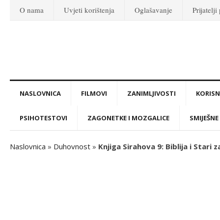
O nama
Uvjeti korištenja
Oglašavanje
Prijatelji
NASLOVNICA
FILMOVI
ZANIMLJIVOSTI
KORISNI
PSIHOTESTOVI
ZAGONETKE I MOZGALICE
SMIJEŠNE 
Naslovnica
»
Duhovnost
»
Knjiga Sirahova 9: Biblija i Stari z