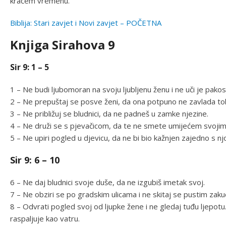
kraćem vremenu.
Biblija: Stari zavjet i Novi zavjet – POČETNA
Knjiga Sirahova 9
Sir 9: 1 – 5
1 – Ne budi ljubomoran na svoju ljubljenu ženu i ne uči je pakos
2 – Ne prepuštaj se posve ženi, da ona potpuno ne zavlada t
3 – Ne približuj se bludnici, da ne padneš u zamke njezine.
4 – Ne druži se s pjevačicom, da te ne smete umijećem svojim
5 – Ne upiri pogled u djevicu, da ne bi bio kažnjen zajedno s nj
Sir 9: 6 – 10
6 – Ne daj bludnici svoje duše, da ne izgubiš imetak svoj.
7 – Ne obziri se po gradskim ulicama i ne skitaj se pustim zaku
8 – Odvrati pogled svoj od ljupke žene i ne gledaj tuđu ljepot
raspaljuje kao vatru.