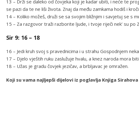
13 – Drži se daleko od čovjeka koji je kadar ubiti, i neće te pro
se pazi da te ne liši života. Znaj da među zamkama hodiš i kroči
14 – Koliko možeš, druži se sa svojim bližnjim i savjetuj se s 
15 – Za razgovor traži razborite ljude, i tvoje riječi nek’ su po
Sir 9: 16 – 18
16 – Jedi kruh svoj s pravednicima i u strahu Gospodnjem neka
17 – Djelo vještih ruku zaslužuje hvalu, a knez naroda mora biti
18 – Užas je gradu čovjek jezičav, a brbljavac je omražen.
Koji su vama najljepši dijelovi iz poglavlja Knjiga Sirah