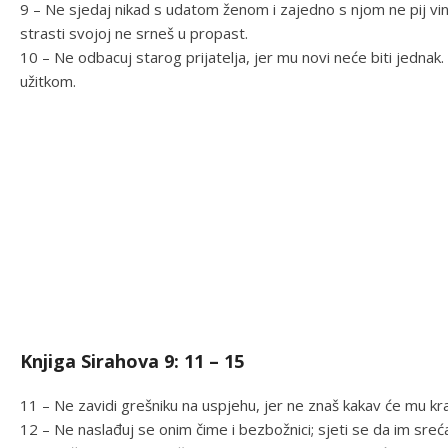
9 – Ne sjedaj nikad s udatom ženom i zajedno s njom ne pij vin
strasti svojoj ne srneš u propast.
10 – Ne odbacuj starog prijatelja, jer mu novi neće biti jednak. 
užitkom.
Knjiga Sirahova 9: 11 – 15
11 – Ne zavidi grešniku na uspjehu, jer ne znaš kakav će mu kraj
12 – Ne naslađuj se onim čime i bezbožnici; sjeti se da im sreć