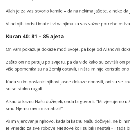
Allah je za vas stvorio kamile – da na nekima jašete, a neke da
Vi od njih koristi imate i vi na njima za vas važne potrebe ostva
Kuran 40: 81 – 85 ajeta
On vam pokazuje dokaze moći Svoje, pa koje od Allahovih doka
Zašto oni ne putuju po svijetu, pa da vide kako su završili oni prij
više spomenika su na Zemlji ostavili, i ništa im nije koristilo ono 
Kada su im poslanici njihovi jasne dokaze donosili, oni su se zna
su se stalno rugali.
A kad bi kaznu Našu doživjeli, onda bi govorili: “Mi vjerujemo u
smo Njemu ravnim smatrali!”
Ali im vjerovanje njihovo, kada bi kaznu Našu doživjeli, ne bi n
je vrijedio za sve robove Njegove koji su bili i nestali – i tada bi