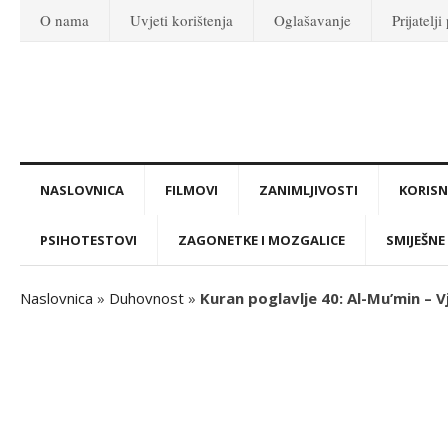
O nama
Uvjeti korištenja
Oglašavanje
Prijatelji
NASLOVNICA
FILMOVI
ZANIMLJIVOSTI
KORISNI
PSIHOTESTOVI
ZAGONETKE I MOZGALICE
SMIJEŠNE 
Naslovnica
»
Duhovnost
»
Kuran poglavlje 40: Al-Mu’min – V