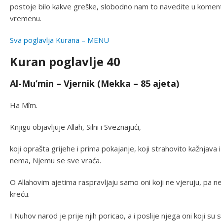
postoje bilo kakve greške, slobodno nam to navedite u komenta
vremenu.
Sva poglavlja Kurana – MENU
Kuran poglavlje 40
Al-Mu’min – Vjernik (Mekka – 85 ajeta)
Ha Mîm.
Knjigu objavljuje Allah, Silni i Sveznajući,
koji oprašta grijehe i prima pokajanje, koji strahovito kažnjav
nema, Njemu se sve vraća.
O Allahovim ajetima raspravljaju samo oni koji ne vjeruju, pa n
kreću.
I Nuhov narod je prije njih poricao, a i poslije njega oni koji su s