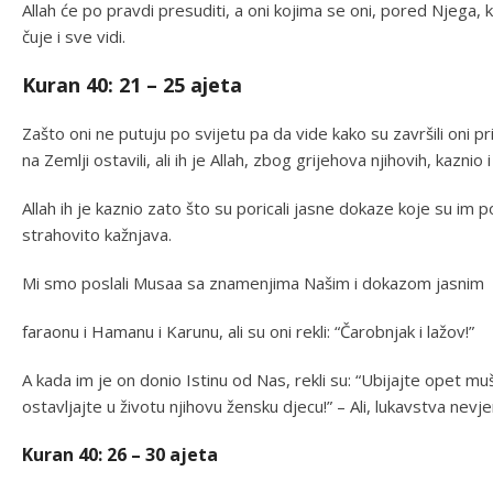
Allah će po pravdi presuditi, a oni kojima se oni, pored Njega, k
čuje i sve vidi.
Kuran 40: 21 – 25 ajeta
Zašto oni ne putuju po svijetu pa da vide kako su završili oni prij
na Zemlji ostavili, ali ih je Allah, zbog grijehova njihovih, kaznio
Allah ih je kaznio zato što su poricali jasne dokaze koje su im po
strahovito kažnjava.
Mi smo poslali Musaa sa znamenjima Našim i dokazom jasnim
faraonu i Hamanu i Karunu, ali su oni rekli: “Čarobnjak i lažov!”
A kada im je on donio Istinu od Nas, rekli su: “Ubijajte opet muš
ostavljajte u životu njihovu žensku djecu!” – Ali, lukavstva nevje
Kuran 40: 26 – 30 ajeta