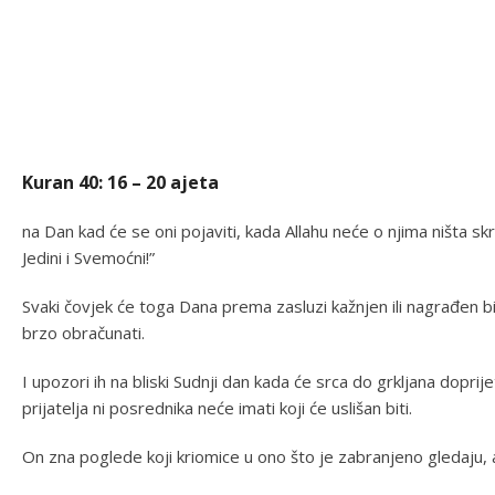
Kuran 40: 16 – 20 ajeta
na Dan kad će se oni pojaviti, kada Allahu neće o njima ništa skr
Jedini i Svemoćni!”
Svaki čovjek će toga Dana prema zasluzi kažnjen ili nagrađen bit
brzo obračunati.
I upozori ih na bliski Sudnji dan kada će srca do grkljana doprijet
prijatelja ni posrednika neće imati koji će uslišan biti.
On zna poglede koji kriomice u ono što je zabranjeno gledaju, a 