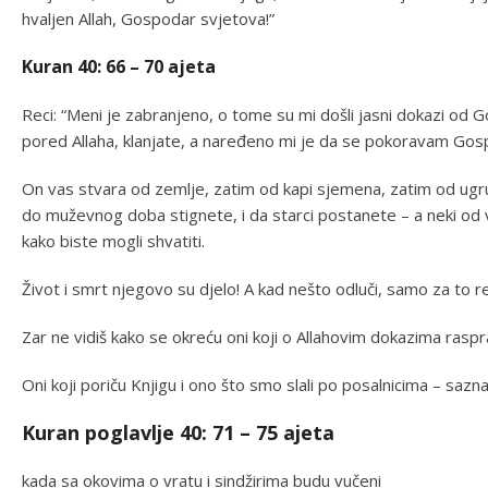
hvaljen Allah, Gospodar svjetova!”
Kuran 40: 66 – 70 ajeta
Reci: “Meni je zabranjeno, o tome su mi došli jasni dokazi od
pored Allaha, klanjate, a naređeno mi je da se pokoravam Gos
On vas stvara od zemlje, zatim od kapi sjemena, zatim od ugruš
do muževnog doba stignete, i da starci postanete – a neki od 
kako biste mogli shvatiti.
Život i smrt njegovo su djelo! A kad nešto odluči, samo za to re
Zar ne vidiš kako se okreću oni koji o Allahovim dokazima raspr
Oni koji poriču Knjigu i ono što smo slali po posalnicima – sazn
Kuran poglavlje 40: 71 – 75 ajeta
kada sa okovima o vratu i sindžirima budu vučeni