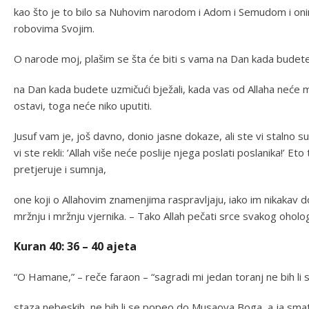
kao što je to bilo sa Nuhovim narodom i Adom i Semudom i onima
robovima Svojim.
O narode moj, plašim se šta će biti s vama na Dan kada budete 
na Dan kada budete uzmičući bježali, kada vas od Allaha neće mo
ostavi, toga neće niko uputiti.
Jusuf vam je, još davno, donio jasne dokaze, ali ste vi stalno s
vi ste rekli: ’Allah više neće poslije njega poslati poslanika!’ Et
pretjeruje i sumnja,
one koji o Allahovim znamenjima raspravljaju, iako im nikakav d
mržnju i mržnju vjernika. – Tako Allah pečati srce svakog oholog 
Kuran 40: 36 – 40 ajeta
“O Hamane,” – reče faraon – “sagradi mi jedan toranj ne bih li 
staza nebeskih, ne bih li se popeo do Musaova Boga, a ja smatr