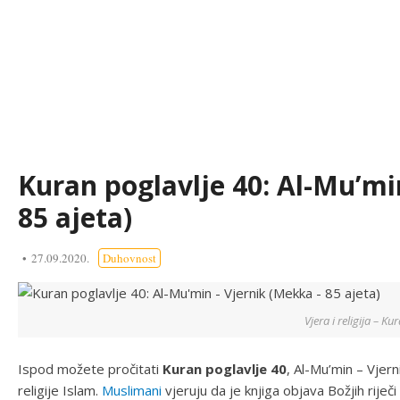
Kuran poglavlje 40: Al-Mu’mi
85 ajeta)
27.09.2020.
Duhovnost
Vjera i religija – Ku
Ispod možete pročitati
Kuran poglavlje 40
, Al-Mu’min – Vjern
religije Islam.
Muslimani
vjeruju da je knjiga objava Božjih rije