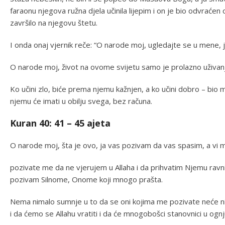
faraonu njegova ružna djela učinila lijepim i on je bio odvraće
završilo na njegovu štetu.
I onda onaj vjernik reče: “O narode moj, ugledajte se u mene, j
O narode moj, život na ovome svijetu samo je prolazno uživanje,
Ko učini zlo, biće prema njemu kažnjen, a ko učini dobro – bio mu
njemu će imati u obilju svega, bez računa.
Kuran 40: 41 – 45 ajeta
O narode moj, šta je ovo, ja vas pozivam da vas spasim, a vi 
pozivate me da ne vjerujem u Allaha i da prihvatim Njemu rav
pozivam Silnome, Onome koji mnogo prašta.
Nema nimalo sumnje u to da se oni kojima me pozivate neće n
i da ćemo se Allahu vratiti i da će mnogobošci stanovnici u ognju