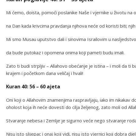
Mi ćemo, doista, pomoći poslanike Naše i vjernike u životu na o
na Dan kada krivcima pravdanja njihova neće od koristi biti; njih
Mi smo Musau uputstvo dali i sinovima Israilovim u nasljedstvo 
da bude putokaz i opomena onima koji pameti budu imali.
Zato ti budi strpljiv – Allahovo obećanje je istina – i moli da ti
krajem i početkom dana veličaj i hvali!
Kuran 40: 56 – 60 ajeta
Oni koji o Allahovim znamenjima raspravljaju, iako im nikakav d
oholost koja ih neće dovesti do cilja željenog, zato moli od Allaha
Stvaranje nebesa i Zemlje je sigurno veće nego stvaranje roda l
Nisu isto slijepac i onaj koji vidi, nisu isto vjernici koji dobra d