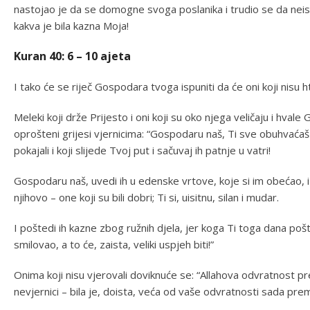
nastojao je da se domogne svoga poslanika i trudio se da neist
kakva je bila kazna Moja!
Kuran 40: 6 – 10 ajeta
I tako će se riječ Gospodara tvoga ispuniti da će oni koji nisu htj
Meleki koji drže Prijesto i oni koji su oko njega veličaju i hval
oprošteni grijesi vjernicima: “Gospodaru naš, Ti sve obuhvaćaš
pokajali i koji slijede Tvoj put i sačuvaj ih patnje u vatri!
Gospodaru naš, uvedi ih u edenske vrtove, koje si im obećao, i
njihovo – one koji su bili dobri; Ti si, uisitnu, silan i mudar.
I poštedi ih kazne zbog ružnih djela, jer koga Ti toga dana poš
smilovao, a to će, zaista, veliki uspjeh biti!”
Onima koji nisu vjerovali doviknuće se: “Allahova odvratnost p
nevjernici – bila je, doista, veća od vaše odvratnosti sada prem