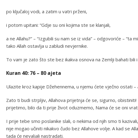
po ključaloj vodi, a zatim u vatri prženi,
i potom upitani: “Gdje su oni kojima ste se klanjali,
a ne Allahu?” – “Izgubili su nam se iz vida” – odgovoriće – “ta mi 
tako Allah ostavlja u zabludi nevjernike.
To vam je zato što ste bez ikakva osnova na Zemlji bahati bili i š
Kuran 40: 76 – 80 ajeta
Ulazite kroz kapije Džehennema, u njemu ćete vječno ostati – a 
Zato ti budi strpljiv, Allahova prijetnja će se, sigurno, obistini
prijetimo, bilo da ti prije život oduzmemo, Nama će se oni vrati
I prije tebe smo poslanike slali, o nekima od njih smo ti kazivali,
nije mogao učiniti nikakvo čudo bez Allahove volje. A kad se All
tada će nevaljali nastradati.