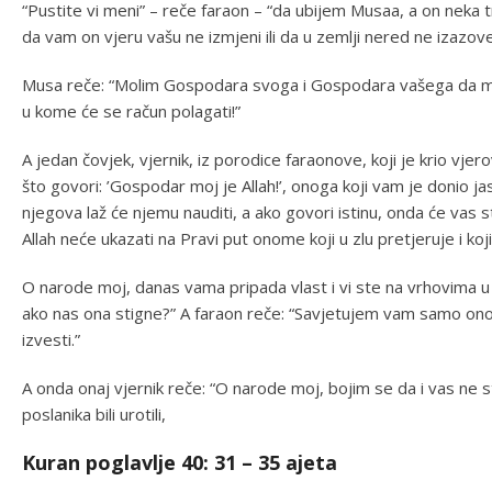
“Pustite vi meni” – reče faraon – “da ubijem Musaa, a on neka
da vam on vjeru vašu ne izmjeni ili da u zemlji nered ne izazove
Musa reče: “Molim Gospodara svoga i Gospodara vašega da me 
u kome će se račun polagati!”
A jedan čovjek, vjernik, iz porodice faraonove, koji je krio vjer
što govori: ’Gospodar moj je Allah!’, onoga koji vam je donio
njegova laž će njemu nauditi, a ako govori istinu, onda će vas 
Allah neće ukazati na Pravi put onome koji u zlu pretjeruje i ko
O narode moj, danas vama pripada vlast i vi ste na vrhovima u z
ako nas ona stigne?” A faraon reče: “Savjetujem vam samo ono 
izvesti.”
A onda onaj vjernik reče: “O narode moj, bojim se da i vas ne s
poslanika bili urotili,
Kuran poglavlje 40: 31 – 35 ajeta