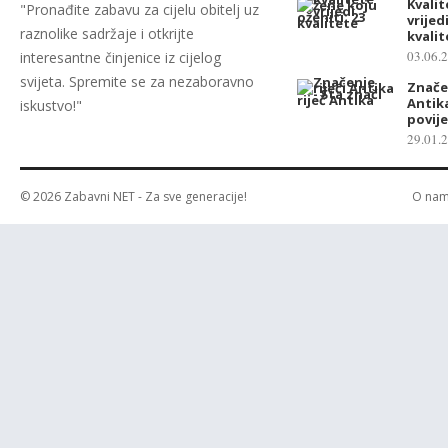
Kvalit
"Pronađite zabavu za cijelu obitelj uz
vrijed
raznolike sadržaje i otkrijte
kvalit
03.06.
interesantne činjenice iz cijelog
svijeta. Spremite se za nezaboravno
Značen
Antika
iskustvo!"
povij
29.01.
© 2026
Zabavni NET
- Za sve generacije!
O na