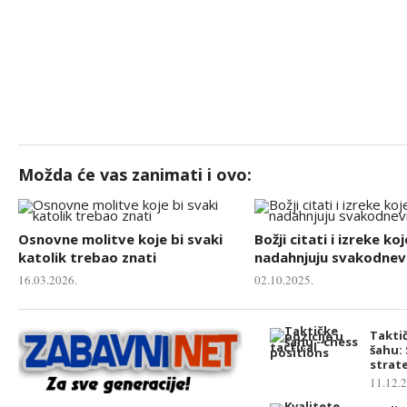
Možda će vas zanimati i ovo:
Osnovne molitve koje bi svaki
Božji citati i izreke koj
katolik trebao znati
nadahnjuju svakodnevn
16.03.2026.
02.10.2025.
Taktič
šahu: 
strate
11.12.