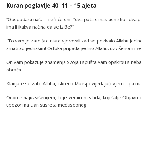
Kuran poglavlje 40: 11 – 15 ajeta
“Gospodaru naš,” – reći će oni -“dva puta si nas usmrtio i dva p
ima li ikakva načina da se iziđe?”
“To vam je zato što niste vjerovali kad se pozivalo Allahu Jedi
smatrao jednakim! Odluka pripada jedino Allahu, uzvišenom i ve
On vam pokazuje znamenja Svoja i spušta vam opskrbu s neba, 
obraća.
Klanjate se zato Allahu, iskreno Mu ispovijedajući vjeru – pa m
Onome najuzvišenijem, koji svemirom vlada, koji šalje Objavu, 
upozori na Dan susreta međusobnog,