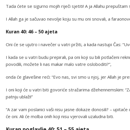
Tada ćete se sigurno mojih riječi sjetiti! A ja Allahu prepuštam sv
I Allah ga je sačuvao nevolje koju su mu oni snovali, a faraonov
Kuran 40: 46 – 50 ajeta
Oni će se ujutro i navečer u vatri pržiti, a kada nastupi Čas: “U
I kada se u vatri budu prepirali, pa oni koji su bili potlačeni 
povodili, možete li nas makar malo vatre osloboditi?”,
onda će glavešine reći: “Evo nas, svi smo u njoj, jer Allah je p
I oni koji će u vatri biti govoriće stražarima džehennemskim:
patnju ublaži!”
“A zar vam poslanici vaši nisu jasne dokaze donosili? – upitaće on
će oni. Ali će molba onih koji nisu vjerovali uzaludna biti.
Kuran poglavlje 40: 51 – 55 ajeta