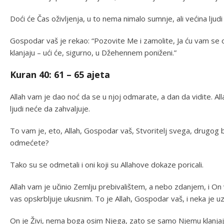
Doći će Čas oživljenja, u to nema nimalo sumnje, ali većina ljudi
Gospodar vaš je rekao: “Pozovite Me i zamolite, Ja ću vam se od
klanjaju – ući će, sigurno, u Džehennem poniženi.”
Kuran 40: 61 – 65 ajeta
Allah vam je dao noć da se u njoj odmarate, a dan da vidite. Al
ljudi neće da zahvaljuje.
To vam je, eto, Allah, Gospodar vaš, Stvoritelj svega, drugo
odmećete?
Tako su se odmetali i oni koji su Allahove dokaze poricali.
Allah vam je učinio Zemlju prebivalištem, a nebo zdanjem, i On vam
vas opskrbljuje ukusnim. To je Allah, Gospodar vaš, i neka je u
On je Živi, nema boga osim Njega, zato se samo Njemu klanjajt