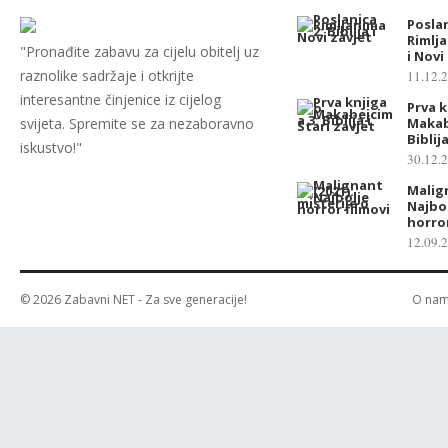
Posla
Rimlja
"Pronađite zabavu za cijelu obitelj uz
i Novi
raznolike sadržaje i otkrijte
11.12.
interesantne činjenice iz cijelog
Prva k
svijeta. Spremite se za nezaboravno
Makab
Biblij
iskustvo!"
30.12.
Malign
Najbol
horror
12.09.
© 2026
Zabavni NET
- Za sve generacije!
O na