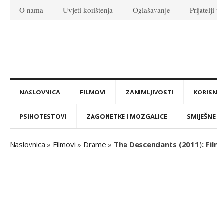
O nama
Uvjeti korištenja
Oglašavanje
Prijatelji
NASLOVNICA
FILMOVI
ZANIMLJIVOSTI
KORISNI
PSIHOTESTOVI
ZAGONETKE I MOZGALICE
SMIJEŠNE 
Naslovnica
»
Filmovi
»
Drame
»
The Descendants (2011): Fi