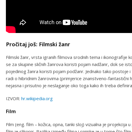
Pročitaj još: Filmski žanr
Filmski žanr, vrsta igranih filmova srodnih tema i ikonografije
se za skupine sličnih žanrova koristi pojam nadžanr, dok se 
pojedinog žanra koristi pojam podžanr. Jednako tako postoje i 
radi o hibridnim žanrovima (primjerice znanstveno-fantastični h
nejasna i prisutno je neslaganje oko toga kako ih treba definirati 
IZVOR:
hr.wikipedia.org
Film
Film (eng. film – kožica, opna, tanki sloj) vizualna je projekcij
film je slikopis. Razlika između filma i snimke je u tome što fil