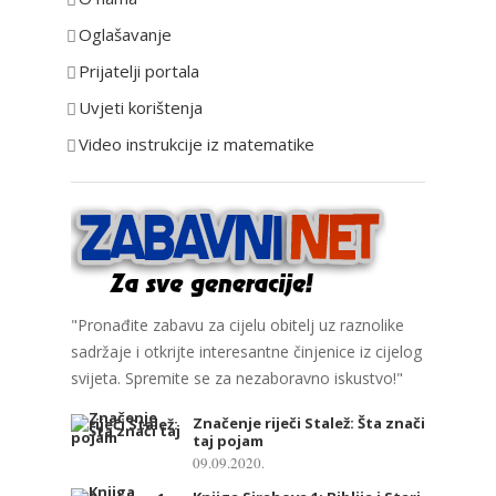
r
Oglašavanje
i
Prijatelji portala
j
e
Uvjeti korištenja
Video instrukcije iz matematike
"Pronađite zabavu za cijelu obitelj uz raznolike
sadržaje i otkrijte interesantne činjenice iz cijelog
svijeta. Spremite se za nezaboravno iskustvo!"
Značenje riječi Stalež: Šta znači
taj pojam
09.09.2020.