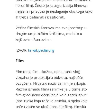
horor film). Često je kategorizacija filmova
nejasna i prisutno je neslaganje oko toga kako
ih treba definirati i klasificirati.
Većina filmskih žanrova ima svoj prototip u
drugim umjetničkim izričajima, osobito u
književnim žanrovima.
IZVOR:
hr.wikipedia.org
Film
Film (eng. film – kožica, opna, tanki sloj)
vizualna je projekcija u pokretu, najčešće
ozvučena. Hrvatski naziv za film je slikopis.
Razlika između filma i snimke je u tome što
film gradi neko očekivanje koje zatim ispuni
(npr. rijeka koja teče je snimka, a rijeka koja
teče i zatim se ukaže brod je film). Filmska