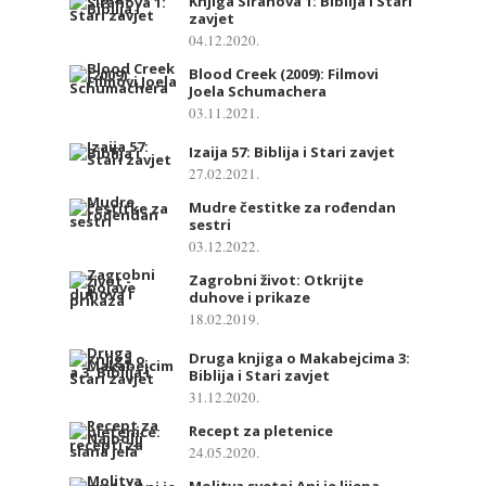
Knjiga Sirahova 1: Biblija i Stari
zavjet
04.12.2020.
Blood Creek (2009): Filmovi
Joela Schumachera
03.11.2021.
Izaija 57: Biblija i Stari zavjet
27.02.2021.
Mudre čestitke za rođendan
sestri
03.12.2022.
Zagrobni život: Otkrijte
duhove i prikaze
18.02.2019.
Druga knjiga o Makabejcima 3:
Biblija i Stari zavjet
31.12.2020.
Recept za pletenice
24.05.2020.
Molitva svetoj Ani je lijepa