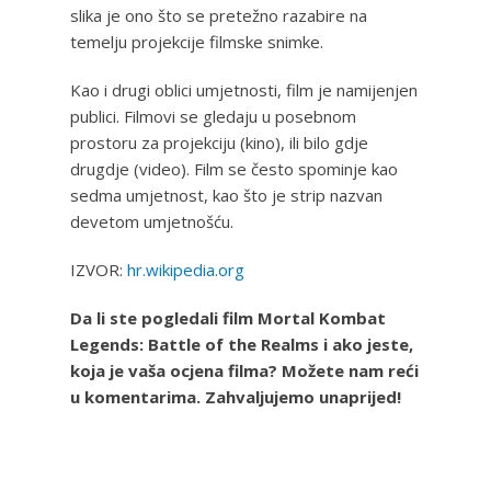
slika je ono što se pretežno razabire na
temelju projekcije filmske snimke.
Kao i drugi oblici umjetnosti, film je namijenjen
publici. Filmovi se gledaju u posebnom
prostoru za projekciju (kino), ili bilo gdje
drugdje (video). Film se često spominje kao
sedma umjetnost, kao što je strip nazvan
devetom umjetnošću.
IZVOR:
hr.wikipedia.org
Da li ste pogledali film Mortal Kombat
Legends: Battle of the Realms i ako jeste,
koja je vaša ocjena filma? Možete nam reći
u komentarima. Zahvaljujemo unaprijed!