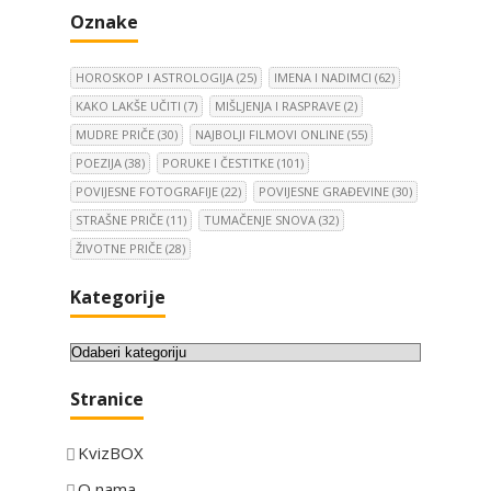
Oznake
HOROSKOP I ASTROLOGIJA
(25)
IMENA I NADIMCI
(62)
KAKO LAKŠE UČITI
(7)
MIŠLJENJA I RASPRAVE
(2)
MUDRE PRIČE
(30)
NAJBOLJI FILMOVI ONLINE
(55)
POEZIJA
(38)
PORUKE I ČESTITKE
(101)
POVIJESNE FOTOGRAFIJE
(22)
POVIJESNE GRAĐEVINE
(30)
STRAŠNE PRIČE
(11)
TUMAČENJE SNOVA
(32)
ŽIVOTNE PRIČE
(28)
Kategorije
K
a
Stranice
t
e
KvizBOX
g
o
O nama